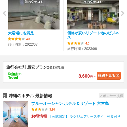
前のクチコミ
次のクチコミ
大浴場にも満足
価格が安いリゾート地のビジネ
ス
4.0
4.0
旅行時期：2022/07
旅行時期：2023/06
旅行会社別 最安プラン
2名1室/1泊
8,600
詳細
を見る
円～
沖縄のホテル 最新情報
スポンサー提供
ブルーオーシャン ホテル＆リゾート 宮古島
3.20
お得情報
【公式限定】 ラグジュアリーステイ 朝食付き