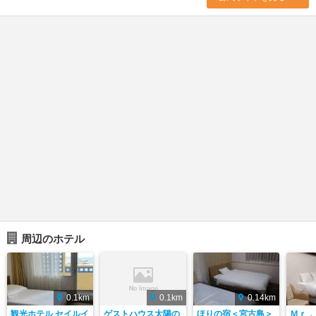
周辺のホテル
0.1km
0.1km
0.14km
観光ホテル セイルイ
ゲストハウス太陽の
ほりの宿＜宮古島＞
Ｍｒ