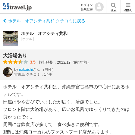
ログイン
新規登録
検索
MENU
ホテル オアシティ共和 クチコミに戻る
ホテル オアシティ共和
ホテル
大浴場あり
3.5
旅行時期：2022/12（約4年前）
by
nakaishi
さん
（男性）
宮古島 クチコミ：17件
ホテル オアシティ共和は、沖縄県宮古島市の中心部にあるホ
テルです。
部屋はやや古びていましたが広く、清潔でした。
フロント階に大浴場があり、広いお風呂でゆっくりできたのは
良かったです。
周囲には飲食店が多くて、食べ歩きに便利です。
1階には沖縄ローカルのファストフード店があります。