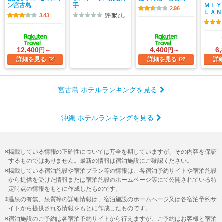
ン宮古島
手
ＭＩＹ
2.96
ＬＡＮ
3.43
評価なし
12,400
4,400
6
円～
円～
詳細
を見る
詳細
を見る
詳
宮古島 ホテルランキングを見る
沖縄 ホテルランキングを見る
掲載している情報の正確性については万全を期していますが、その内容を保証
するものではありません。最新の情報は宿泊施設にご確認ください。
掲載している宿泊施設や宿泊プラン等の情報は、各宿泊予約サイトや宿泊施設
から提供を受けた情報または宿泊施設のホームページ等にて公開されている特
定時点の情報をもとに作成したものです。
温泉の有無、泉質等の詳細情報は、宿泊施設のホームページ又は各宿泊予約サ
イトから提供される情報をもとに作成したものです。
宿泊施設のご予約は各宿泊予約サイトから行えますが、ご予約はお客様と宿泊