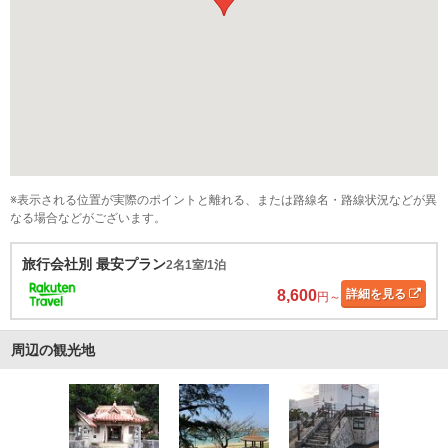
※表示される位置が実際のポイントと離れる、または路線名・路線状況などが異
なる場合などがございます。
旅行会社別 最安プラン
2名1室/1泊
8,600
詳細
を見る
円～
周辺の観光地