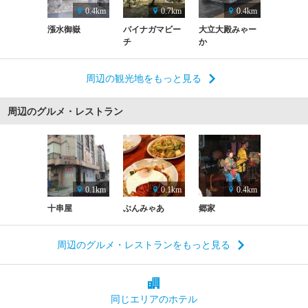
0.4km
0.7km
0.4km
漲水御嶽
パイナガマビー
大立大殿みゃー
チ
か
周辺の観光地をもっと見る
周辺のグルメ・レストラン
0.1km
0.1km
0.4km
十串屋
ぶんみゃあ
郷家
周辺のグルメ・レストランをもっと見る
同じエリアの
ホテル