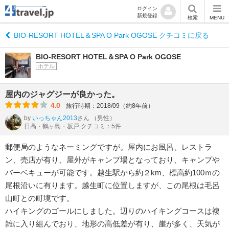
ログイン
新規登録
検索
MENU
BIO‐RESORT HOTEL＆SPA O Park OGOSE クチコミに戻る
BIO‐RESORT HOTEL＆SPA O Park OGOSE
ホテル
屋内のジャグジーが良かった。
4.0
旅行時期：2018/09（約8年前）
by
いっちゃん2013
さん
（男性）
日高・鶴ヶ島・坂戸 クチコミ：5件
郵便局のようなネーミングですが。屋内にお風呂、レストラ
ン、売店が有り、屋外がキャンプ場となっており、キャンプや
バーベキューが可能です。越生駅から約２km、標高約100ｍの
尾根沿いに有ります。越生町に位置しますが、この尾根は毛呂
山町との町境です。
ハイキングのゴールにしました。辺りのハイキングコースは複
雑に入り組んでおり、地形の高低差が有り、崖が多く、天気が