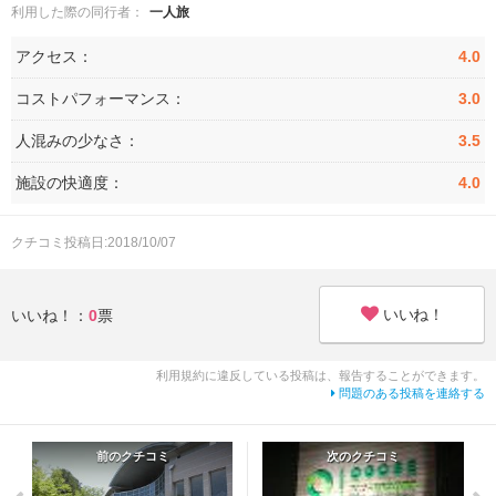
利用した際の同行者：
一人旅
アクセス：
4.0
コストパフォーマンス：
3.0
人混みの少なさ：
3.5
施設の快適度：
4.0
クチコミ投稿日:2018/10/07
いいね！
いいね！：
0
票
利用規約に違反している投稿は、報告することができます。
問題のある投稿を連絡する
前のクチコミ
次のクチコミ