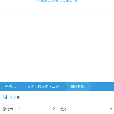
全表示
日高・鶴ヶ島・坂戸
BIO‐RE..
ホテル
旅行ガイド
観光