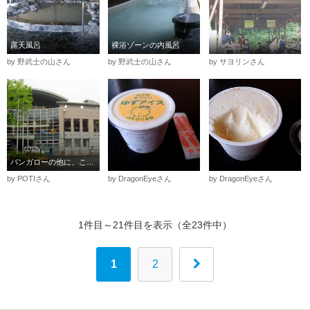
露天風呂
裸浴ゾーンの内風呂
by 野武士の山さん
by 野武士の山さん
by サヨリンさん
バンガローの他に、こちらのセンター内でも宿泊可
by POTIさん
by DragonEyeさん
by DragonEyeさん
1件目～21件目を表示（全23件中）
1
2