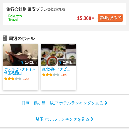
旅行会社別 最安プラン
2名1室/1泊
15,800
詳細
を見る
円～
周辺のホテル
1.42km
2.84km
ホテルセレクトイン
鎌北湖レイクビュー
埼玉毛呂山
3.04
3.20
日高・鶴ヶ島・坂戸 ホテルランキングを見る
埼玉 ホテルランキングを見る