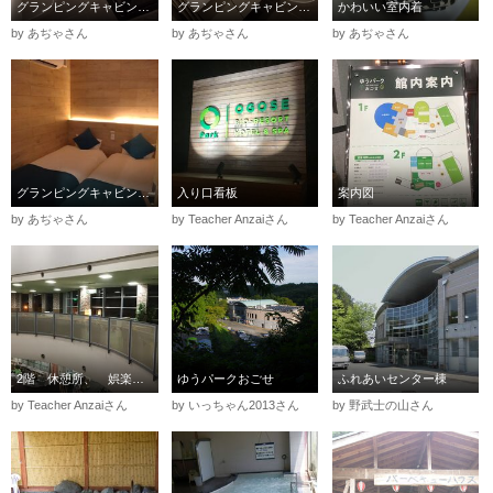
グランピングキャビン（バスルーム）
グランピングキャビン（バスルーム）
かわいい室内着
by あぢゃさん
by あぢゃさん
by あぢゃさん
グランピングキャビン（ベットルーム）
入り口看板
案内図
by あぢゃさん
by Teacher Anzaiさん
by Teacher Anzaiさん
2階 休憩所、 娯楽施設部分
ゆうパークおごせ
ふれあいセンター棟
by Teacher Anzaiさん
by いっちゃん2013さん
by 野武士の山さん