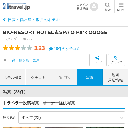
ログイン
新規登録
検索
MENU
日高・鶴ヶ島・坂戸のホテル
BIO‐RESORT HOTEL＆SPA O Park OGOSE
スタンダードホテル
3.23
10件のクチコミ
日高・鶴ヶ島・坂戸
シェア
クリップ
地図
ホテル概要
クチコミ
旅行記
写真
周辺情報
写真（23件）
トラベラー投稿写真・オーナー提供写真
絞り込む