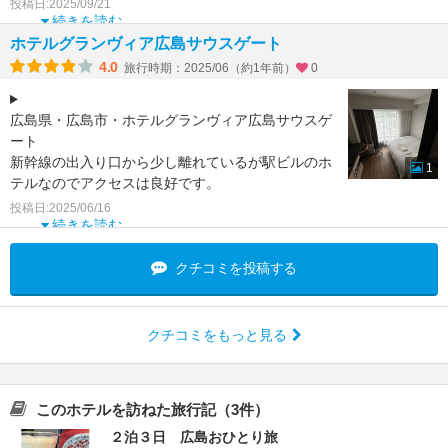
ペットボトルでは
投稿日:2025/09/21
続きを読む
ホテルグランヴィア広島サウスゲート
4.0
旅行時期：2025/06（約1年前）
0
広島県・広島市・ホテルグランヴィア広島サウスゲ
ート
新幹線の出入り口から少し離れているが駅ビルのホ
1
テルなのでアクセスは良好です。
セルフチェックインがやや面倒くさい。朝食はバリ
投稿日:2025/06/16
エーションが豊かで
続きを読む
クチコミを投稿する
クチコミをもっと見る
このホテルを訪ねた旅行記（3件）
２泊３日 広島おひとり旅