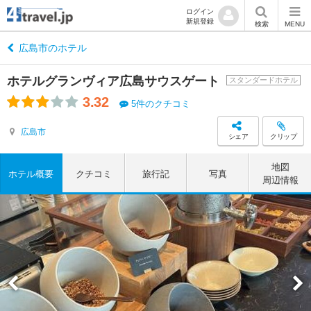
ログイン
新規登録
検索
MENU
広島市のホテル
ホテルグランヴィア広島サウスゲート
スタンダードホテル
3.32
5件のクチコミ
広島市
シェア
クリップ
地図
ホテル概要
クチコミ
旅行記
写真
周辺情報