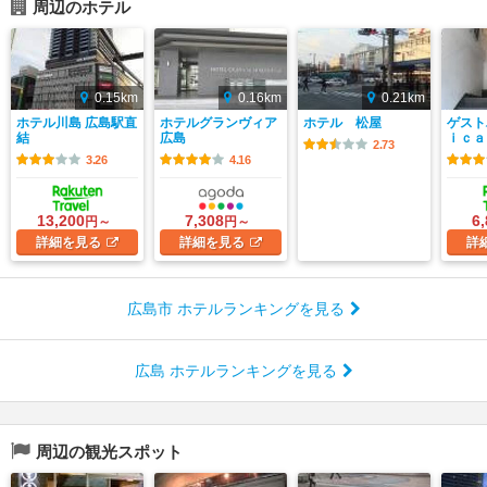
周辺のホテル
0.15km
0.16km
0.21km
ホテル川島 広島駅直
ホテルグランヴィア
ホテル 松屋
ゲスト
結
広島
ｉｃａ
2.73
3.26
4.16
13,200
7,308
6
円～
円～
詳細
を見る
詳細
を見る
詳
広島市 ホテルランキングを見る
広島 ホテルランキングを見る
周辺の観光スポット