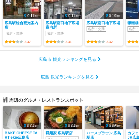
0.11km
0.11km
0.19km
広島駅総合観光案内
広島駅南口地下広場
広島駅南口地下広場
猿猴橋
所
案内所
名所・史跡
名所・
名所・史跡
名所・史跡
3.37
3.31
3.32
広島市 観光ランキングを見る
広島 観光ランキングを見る
周辺のグルメ・レストランスポット
0.04km
0.04km
0.06km
BAKE CHEESE TA
驛麺家 広島駅店
ハースブラウン 広島
カフェ
RT ekie広島店
駅店
JR広
グルメ・レストラン