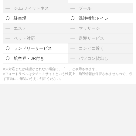
―
ジム/フィットネス
―
プール
駐車場
洗浄機能トイレ
―
エステ
―
マッサージ
―
ペット対応
―
送迎サービス
ランドリーサービス
―
コンビニ近く
航空券・JR付き
―
パソコン貸出し
※未対応または確認がとれない場合に、「―」と表示されます。
※フォートラベルはクチコミサイトという性質上、施設情報は保証されませんので、必
ず事前にご確認のうえご利用ください。