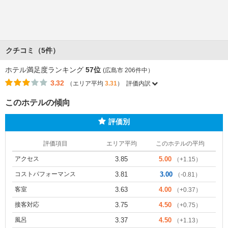
クチコミ（5件）
ホテル満足度ランキング
57位
(広島市 206件中）
3.32
（エリア平均
3.31
）
評価内訳
このホテルの傾向
評価別
評価項目
エリア平均
このホテルの平均
アクセス
3.85
5.00
（+1.15）
コストパフォーマンス
3.81
3.00
（-0.81）
客室
3.63
4.00
（+0.37）
接客対応
3.75
4.50
（+0.75）
風呂
3.37
4.50
（+1.13）