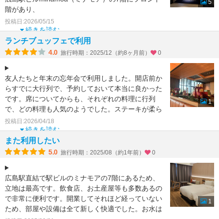
5
階があり、
直通のエレベーターでフロント階に移動できます。
投稿日:2026/05/15
7階のフロアはミナモアに繋がって
続きを読む
ランチブュッフェで利用
4.0
旅行時期：2025/12（約8ヶ月前）
0
友人たちと年末の忘年会で利用しました。開店前か
らすでに大行列で、予約しておいて本当に良かった
です。席についてからも、それぞれの料理に行列
1
で、どの料理も人気のようでした。ステーキが柔ら
かくて特に美味しく
投稿日:2026/04/18
続きを読む
また利用したい
5.0
旅行時期：2025/08（約1年前）
0
広島駅直結で駅ビルのミナモアの7階にあるため、
立地は最高です。飲食店、お土産屋等も多数あるの
で非常に便利です。開業してそれほど経っていない
1
ため、部屋や設備は全て新しく快適でした。お水は