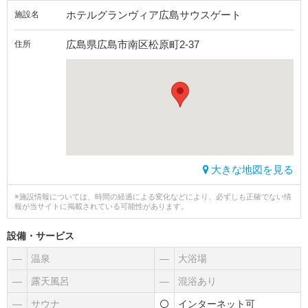
ホテルグランヴィア広島サウスゲート
施設名
広島県広島市南区松原町2-37
住所
大きな地図を見る
※施設情報については、時間の経過による変化などにより、必ずしも正確でない情
報が当サイトに掲載されている可能性があります。
設備・サービス
―
温泉
―
大浴場
―
露天風呂
―
混浴あり
―
サウナ
インターネット可