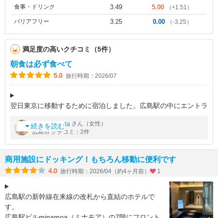
食事・ドリンク
3.49
5.00
（+1.51）
バリアフリー
3.25
0.00
（-3.25）
満足度の高いクチコミ（5件）
朝食は必ず食べて
5.0
旅行時期：2026/07
翌日東京に移動するために宿泊しました。広島駅の中にエントラ
ンスがあり、めちゃくちゃ便利なのは言うまでもなく。チェック
by
さん（女性）
sachi_sofia
インもアウトもセルフで簡単。楽しみにしていた朝食は食べきれ
続きを読む
広島市 クチコミ：2件
ないほど美味しいものが沢山
商用施設にドッキング！もちろん移動に便利です
4.0
旅行時期：2026/04（約4ヶ月前）
1
広島駅の新幹線在来線の改札から直結のホテルで
す。
広島駅ビルminamoa（ミナモア）の7階にフロント