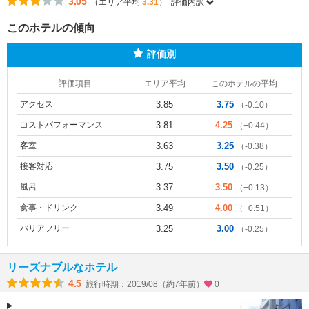
3.05
（エリア平均
3.31
）
評価内訳
このホテルの傾向
評価別
評価項目
エリア平均
このホテルの平均
アクセス
3.85
3.75
（-0.10）
コストパフォーマンス
3.81
4.25
（+0.44）
客室
3.63
3.25
（-0.38）
接客対応
3.75
3.50
（-0.25）
風呂
3.37
3.50
（+0.13）
食事・ドリンク
3.49
4.00
（+0.51）
バリアフリー
3.25
3.00
（-0.25）
リーズナブルなホテル
4.5
旅行時期：2019/08（約7年前）
0