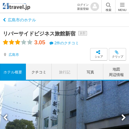
ログイン
新規登録
検索
MENU
広島市のホテル
リバーサイドビジネス旅館新宿
旅館
3.05
2件のクチコミ
広島市
シェア
クリップ
地図
ホテル概要
クチコミ
旅行記
写真
周辺情報