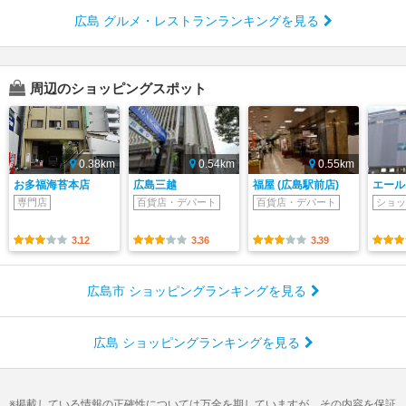
広島 グルメ・レストランランキングを見る
周辺のショッピングスポット
0.38km
0.54km
0.55km
お多福海苔本店
広島三越
福屋 (広島駅前店)
エール
専門店
百貨店・デパート
百貨店・デパート
ショッ
3.12
3.36
3.39
広島市 ショッピングランキングを見る
広島 ショッピングランキングを見る
掲載している情報の正確性については万全を期していますが、その内容を保証