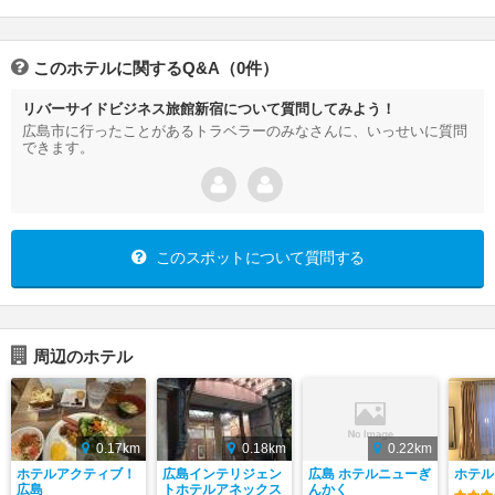
このホテルに関するQ&A（0件）
リバーサイドビジネス旅館新宿について質問してみよう！
広島市に行ったことがあるトラベラーのみなさんに、いっせいに質問
できます。
このスポットについて質問する
周辺のホテル
0.17km
0.18km
0.22km
ホテルアクティブ！
広島インテリジェン
広島 ホテルニューぎ
ホテル
広島
トホテルアネックス
んかく