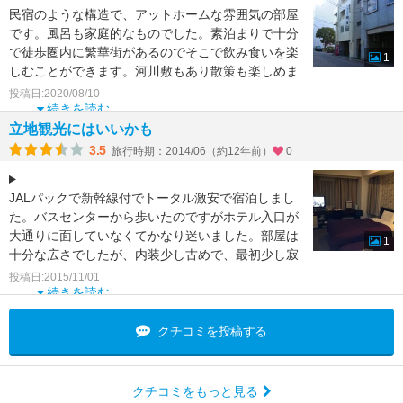
民宿のような構造で、アットホームな雰囲気の部屋
です。風呂も家庭的なものでした。素泊まりで十分
で徒歩圏内に繁華街があるのでそこで飲み食いを楽
1
しむことができます。河川敷もあり散策も楽しめま
した。市内電車の
投稿日:2020/08/10
続きを読む
立地観光にはいいかも
3.5
旅行時期：2014/06（約12年前）
0
JALパックで新幹線付でトータル激安で宿泊しまし
た。バスセンターから歩いたのですがホテル入口が
大通りに面していなくてかなり迷いました。部屋は
1
十分な広さでしたが、内装少し古めで、最初少し寂
しい雰囲気でし
投稿日:2015/11/01
続きを読む
クチコミを投稿する
クチコミをもっと見る