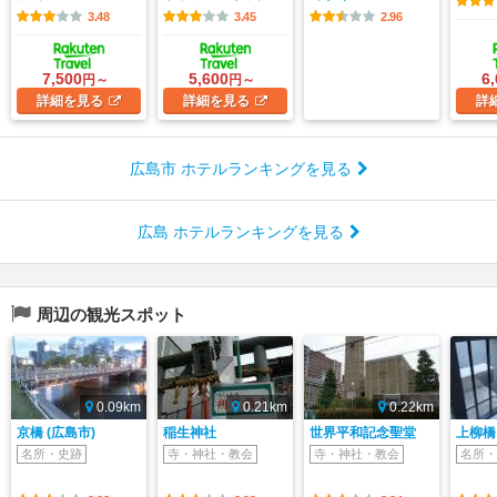
3.48
3.45
2.96
7,500
5,600
6
円～
円～
詳細
を見る
詳細
を見る
詳
広島市 ホテルランキングを見る
広島 ホテルランキングを見る
周辺の観光スポット
0.09km
0.21km
0.22km
京橋 (広島市)
稲生神社
世界平和記念聖堂
上柳橋
名所・史跡
寺・神社・教会
寺・神社・教会
名所・