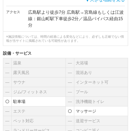
広島駅より徒歩7分 広島駅→宮島線もしくは江波
アクセス
線：銀山町駅下車徒歩2分／温品パイパス経由15
分
※施設情報については、時間の経過による変化などにより、必ずしも正確でない情
報が当サイトに掲載されている可能性があります。
設備・サービス
―
温泉
―
大浴場
―
露天風呂
―
混浴あり
―
サウナ
―
インターネット可
―
ジム/フィットネス
―
プール
駐車場
―
洗浄機能トイレ
―
エステ
マッサージ
―
ペット対応
―
送迎サービス
―
ランドリーサービス
―
コンビニ近く