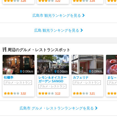
3.28
3.22
3.34
広島市 観光ランキングを見る
広島 観光ランキングを見る
周辺のグルメ・レストランスポット
0.06km
0.06km
0.08km
牡蠣亭
レモン＆オイスター
カフェリナ
まな～
ガーデン SANGO
グルメ・レストラン
グルメ・レストラン
グルメ
グルメ・レストラン
3.32
3.12
3.21
広島市 グルメ・レストランランキングを見る