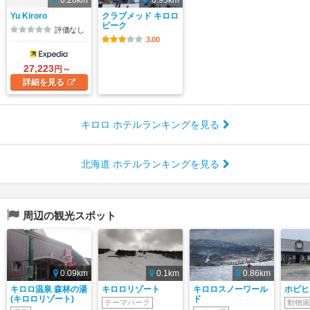
0.28km
0.95km
Yu Kiroro
クラブメッド キロロ
ピーク
評価なし
3.00
27,223
円～
詳細
を見る
キロロ ホテルランキングを見る
北海道 ホテルランキングを見る
周辺の観光スポット
0.09km
0.1km
0.86km
キロロ温泉 森林の湯
キロロリゾート
キロロスノーワール
ホピヒ
(キロロリゾート)
ド
テーマパーク
動物園