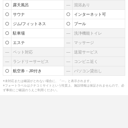
露天風呂
―
混浴あり
サウナ
インターネット可
ジム/フィットネス
プール
駐車場
―
洗浄機能トイレ
エステ
―
マッサージ
―
ペット対応
―
送迎サービス
―
ランドリーサービス
―
コンビニ近く
航空券・JR付き
―
パソコン貸出し
※未対応または確認がとれない場合に、「―」と表示されます。
※フォートラベルはクチコミサイトという性質上、施設情報は保証されませんので、必
ず事前にご確認のうえご利用ください。