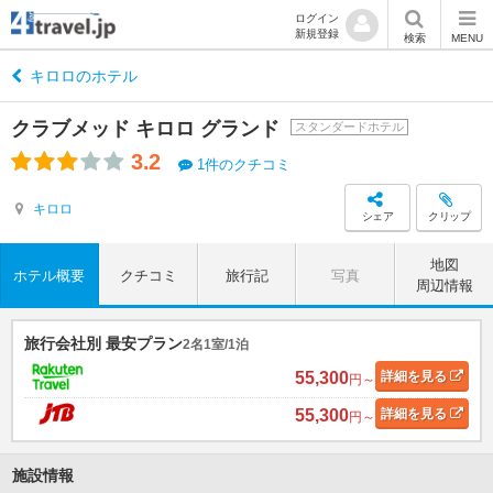
ログイン
新規登録
検索
MENU
キロロのホテル
クラブメッド キロロ グランド
スタンダードホテル
3.2
1件のクチコミ
キロロ
シェア
クリップ
地図
ホテル概要
クチコミ
旅行記
写真
周辺情報
旅行会社別 最安プラン
2名1室/1泊
55,300
詳細
を見る
円～
55,300
詳細
を見る
円～
施設情報