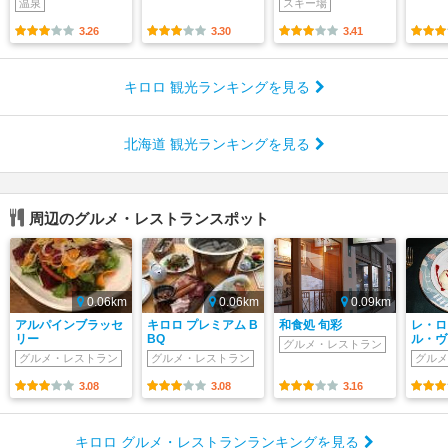
温泉
スキー場
3.26
3.30
3.41
キロロ 観光ランキングを見る
北海道 観光ランキングを見る
周辺のグルメ・レストランスポット
0.06km
0.06km
0.09km
アルパインブラッセ
キロロ プレミアム B
和食処 旬彩
レ・ロ
リー
BQ
ル・ヴ
グルメ・レストラン
グルメ・レストラン
グルメ・レストラン
グルメ
3.08
3.08
3.16
キロロ グルメ・レストランランキングを見る