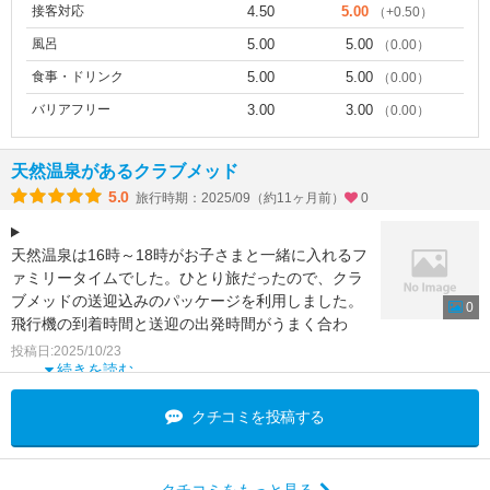
接客対応
4.50
5.00
（+0.50）
風呂
5.00
5.00
（0.00）
食事・ドリンク
5.00
5.00
（0.00）
バリアフリー
3.00
3.00
（0.00）
天然温泉があるクラブメッド
5.0
旅行時期：2025/09（約11ヶ月前）
0
天然温泉は16時～18時がお子さまと一緒に入れるフ
ァミリータイムでした。ひとり旅だったので、クラ
ブメッドの送迎込みのパッケージを利用しました。
0
飛行機の到着時間と送迎の出発時間がうまく合わ
ず、空港で２時
投稿日:2025/10/23
続きを読む
クチコミを投稿する