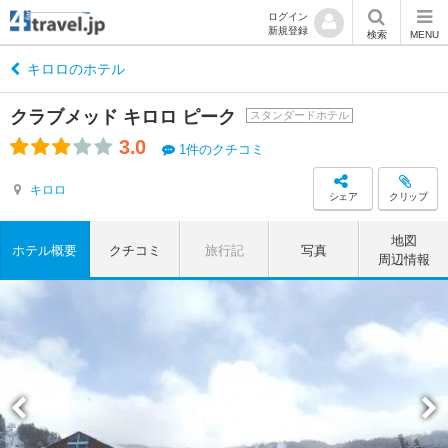
ログイン
新規登録
検索
MENU
キロロのホテル
クラブメッド キロロ ピーク
スタンダードホテル
3.0
1件のクチコミ
キロロ
シェア
クリップ
地図
ホテル概要
クチコミ
旅行記
写真
周辺情報