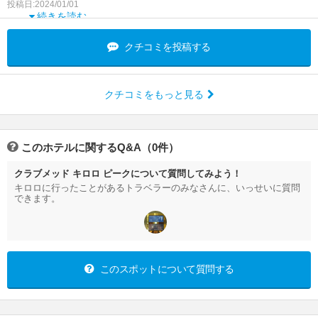
ランが半分ぐらいにサイズダウン。 美味しいメニ
投稿日:2024/01/01
ューも以前よりも減った感がありま
続きを読む
クチコミを投稿する
クチコミをもっと見る
このホテルに関するQ&A（0件）
クラブメッド キロロ ピークについて質問してみよう！
キロロに行ったことがあるトラベラーのみなさんに、いっせいに質問
できます。
このスポットについて質問する