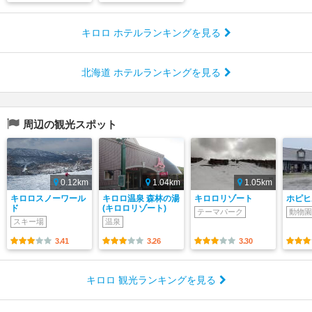
キロロ ホテルランキングを見る
北海道 ホテルランキングを見る
周辺の観光スポット
0.12km
1.04km
1.05km
キロロスノーワール
キロロ温泉 森林の湯
キロロリゾート
ホピヒ
ド
(キロロリゾート)
テーマパーク
動物園
スキー場
温泉
3.41
3.26
3.30
キロロ 観光ランキングを見る