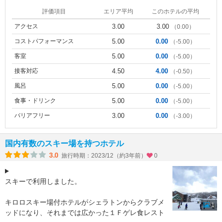
評価項目
エリア平均
このホテルの平均
アクセス
3.00
3.00
（0.00）
コストパフォーマンス
5.00
0.00
（-5.00）
客室
5.00
0.00
（-5.00）
接客対応
4.50
4.00
（-0.50）
風呂
5.00
0.00
（-5.00）
食事・ドリンク
5.00
0.00
（-5.00）
バリアフリー
3.00
0.00
（-3.00）
国内有数のスキー場を持つホテル
3.0
旅行時期：2023/12（約3年前）
0
スキーで利用しました。
キロロスキー場付ホテルがシェラトンからクラブメ
1
ッドになり、それまでは広かった１Ｆゲレ食レスト