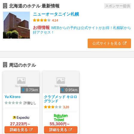
北海道のホテル 最新情報
スポンサー提供
ニューオータニイン札幌
4.14
お得情報
WEBからの予約は公式サイトがお得！札幌駅から
好アクセス！
公式サイトを見る
周辺のホテル
0.75km
0.95km
Yu Kiroro
クラブメッド キロロ
グランド
評価なし
3.20
27,223
55,300
円～
円～
詳細
を見る
詳細
を見る