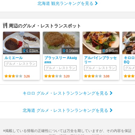
北海道 観光ランキングを見る
周辺のグルメ・レストランスポット
0.03km
0.16km
0.94km
ルミエール
ブラッスリー Akaig
アルパインブラッセ
キロロ
awa
リー
BQ
グルメ・レストラン
グルメ・レストラン
グルメ・レストラン
グルメ
3.26
3.20
3.08
キロロ グルメ・レストランランキングを見る
北海道 グルメ・レストランランキングを見る
掲載している情報の正確性については万全を期していますが、その内容を保証