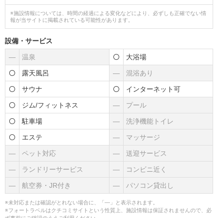
※施設情報については、時間の経過による変化などにより、必ずしも正確でない情
報が当サイトに掲載されている可能性があります。
設備・サービス
―
温泉
大浴場
露天風呂
―
混浴あり
サウナ
インターネット可
ジム/フィットネス
―
プール
駐車場
―
洗浄機能トイレ
エステ
―
マッサージ
―
ペット対応
―
送迎サービス
―
ランドリーサービス
―
コンビニ近く
―
航空券・JR付き
―
パソコン貸出し
※未対応または確認がとれない場合に、「―」と表示されます。
※フォートラベルはクチコミサイトという性質上、施設情報は保証されませんので、必