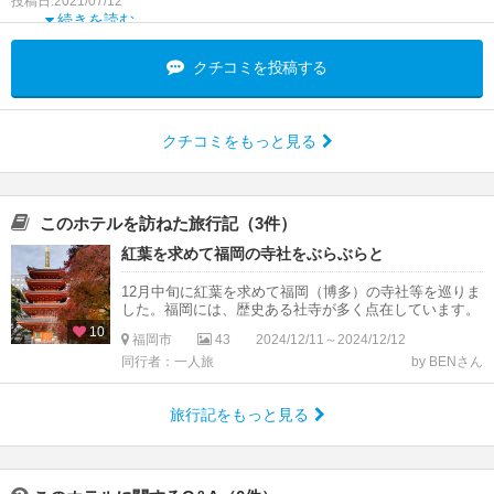
投稿日:2021/07/12
プレオープンで宿泊したのですが、飲食店などがた
続きを読む
くさんある、天神西通りまで徒歩圏内で
クチコミを投稿する
クチコミをもっと見る
このホテルを訪ねた旅行記（3件）
紅葉を求めて福岡の寺社をぶらぶらと
12月中旬に紅葉を求めて福岡（博多）の寺社等を巡りま
した。福岡には、歴史ある社寺が多く点在しています。
10
福岡市
43
2024/12/11～2024/12/12
同行者：一人旅
by BENさん
旅行記をもっと見る