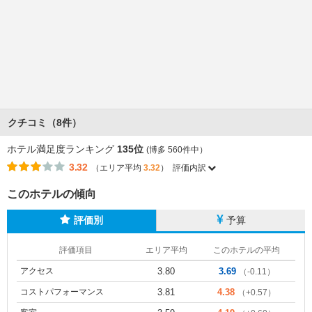
クチコミ（8件）
ホテル満足度ランキング
135位
(博多 560件中）
3.32
（エリア平均
3.32
）
評価内訳
このホテルの傾向
評価別
予算
評価項目
エリア平均
このホテルの平均
アクセス
3.80
3.69
（-0.11）
コストパフォーマンス
3.81
4.38
（+0.57）