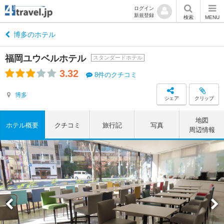
ログイン
新規登録
検索
MENU
博多のホテル
福岡ユウベルホテル
スタンダードホテル
3.32
8件のクチコミ
博多
シェア
クリップ
地図
ホテル概要
クチコミ
旅行記
写真
周辺情報