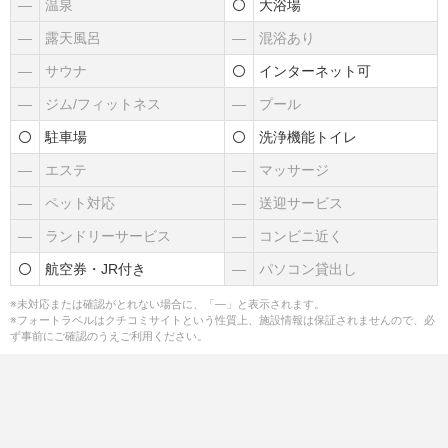
―
温泉
大浴場
―
露天風呂
―
混浴あり
―
サウナ
インターネット可
―
ジム/フィットネス
―
プール
駐車場
洗浄機能トイレ
―
エステ
―
マッサージ
―
ペット対応
―
送迎サービス
―
ランドリーサービス
―
コンビニ近く
航空券・JR付き
―
パソコン貸出し
※未対応または確認がとれない場合に、「―」と表示されます。
※フォートラベルはクチコミサイトという性質上、施設情報は保証されませんので、必
ず事前にご確認のうえご利用ください。