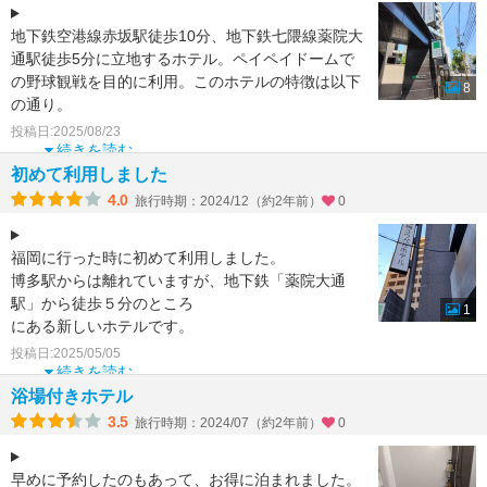
地下鉄空港線赤坂駅徒歩10分、地下鉄七隈線薬院大
通駅徒歩5分に立地するホテル。ペイペイドームで
の野球観戦を目的に利用。このホテルの特徴は以下
8
の通り。
・天神までも徒歩圏内であり、飲食にはとても便
投稿日:2025/08/23
利。
続きを読む
初めて利用しました
4.0
旅行時期：2024/12（約2年前）
0
福岡に行った時に初めて利用しました。
博多駅からは離れていますが、地下鉄「薬院大通
駅」から徒歩５分のところ
1
にある新しいホテルです。
投稿日:2025/05/05
大浴場（広くはありませんが）あり、足を延ばして
続きを読む
疲れた身体
浴場付きホテル
3.5
旅行時期：2024/07（約2年前）
0
早めに予約したのもあって、お得に泊まれました。