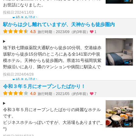
3
お世話になりました。
投稿日:2024/11/03
お部屋のサイズはちょうどよい感じ、
続きを読む
駅からは少し離れていますが、天神からも徒歩圏内
4.5
旅行時期：2023/09（約3年前）
1
地下鉄七隈線薬院大通駅から徒歩10分弱、空港線赤
坂駅から徒歩15分弱のところにある全141室の中規
模ホテル。天神からも徒歩圏内。県道31号福岡筑紫
5
野線沿いにあり、隣のマンションや病院に馴染んで
きて、夜
投稿日:2024/04/28
続きを読む
令和３年５月にオープンしたばかり！
4.0
旅行時期：2021/05（約5年前）
7
令和３年５月にオープンしたばかりの綺麗なホテル
です。
ビジネスホテルっぽいですが、大浴場もあります(^_
5
^)