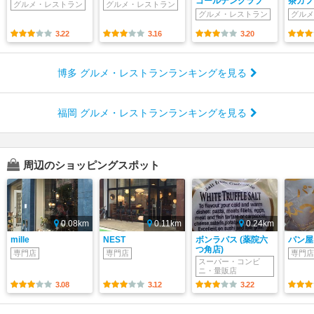
ゴールデンクラブ
茶カフ
グルメ・レストラン
グルメ・レストラン
グルメ・レストラン
グルメ
3.22
3.16
3.20
博多 グルメ・レストランランキングを見る
福岡 グルメ・レストランランキングを見る
周辺のショッピングスポット
0.08km
0.11km
0.24km
mille
NEST
ボンラパス (薬院六
パン屋
つ角店)
専門店
専門店
専門店
スーパー・コンビ
ニ・量販店
3.08
3.12
3.22