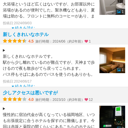
大浴場というほど広くはないですが、お部屋以外に
浴場があるのが便利でした。製氷機などもあり、夏
1
場は助かる。フロントに無料のコーヒーがあり、ま
たドリップコーヒ
投稿日:2024/09/03
続きを読む
新しくきれいなホテル
4.5
旅行時期：2024/06（約2年前）
1
新しくきれいなホテルです。
駅から少し離れているのが難点ですが、天神まで歩
けるので夜も散歩がてら戻ってこられます。
1
バス停もそばにあるのでバスを使うのもありかも。
部屋は狭いですが新しいのでとて
投稿日:2024/06/17
続きを読む
少しアクセスは悪いですが
4.0
旅行時期：2023/10（約3年前）
12
慢性的に宿泊代金が高くなっている福岡地区、いつ
も出張規定に合うホテルを探すのに難儀します。今
回は赤坂と薬院の間くらいにあるこちらのホテルに