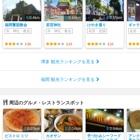
0.4km
0.44km
0.55km
福岡警固教会
若宮神社
けやき通り
ギャラ
寺・神社・教会
寺・神社・教会
名所・史跡
名所・
3.30
3.33
3.33
博多 観光ランキングを見る
福岡 観光ランキングを見る
周辺のグルメ・レストランスポット
0.03km
0.04km
0.04km
ビストロ ミツ
カオサン
手づかみシーフード
アンク