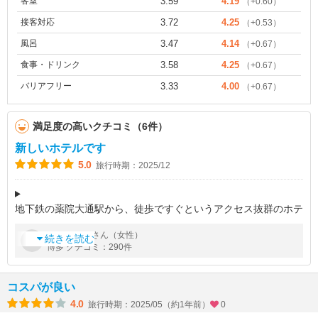
客室
3.59
4.19
（+0.60）
接客対応
3.72
4.25
（+0.53）
風呂
3.47
4.14
（+0.67）
食事・ドリンク
3.58
4.25
（+0.67）
バリアフリー
3.33
4.00
（+0.67）
満足度の高いクチコミ（6件）
新しいホテルです
5.0
旅行時期：2025/12
地下鉄の薬院大通駅から、徒歩ですぐというアクセス抜群のホテ
ルです。博多は、地下鉄がとても便利なので、地下鉄駅に近いの
by
さん（女性）
momota
はいいですよ。こちらのホテルの魅力は、とにかく新しいこと
続きを読む
博多 クチコミ：290件
で、明るい雰囲気がすることで
コスパが良い
4.0
旅行時期：2025/05（約1年前）
0