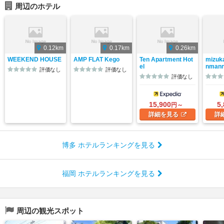
周辺のホテル
0.12km
0.17km
0.26km
WEEKEND HOUSE
AMP FLAT Kego
Ten Apartment Hot
mizuk
el
nmann
評価なし
評価なし
評価なし
15,900
5
円～
詳細
を見る
詳
博多 ホテルランキングを見る
福岡 ホテルランキングを見る
周辺の観光スポット