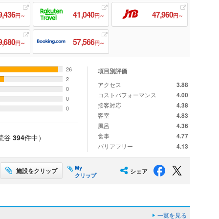
9,436
41,040
47,960
円～
円～
円～
9,680
57,566
円～
円～
26
項目別評価
2
アクセス
3.88
0
コストパフォーマンス
4.00
0
接客対応
4.38
0
客室
4.83
風呂
4.36
食事
4.77
読谷
394
件中）
バリアフリー
4.13
My
施設をクリップ
シェア
クリップ
一覧を見る