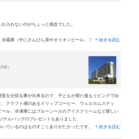
こまで広くはありませんが、十分くつろげました。部屋のバ
置されています。
ちも安心して遊ぶことができました。
しか入れないのがちょっと残念でした。
食べ過ぎました。3泊してもほぼ同じメニューでしたが、満
ともできます。
、冷蔵庫（中にさんぴん茶やオリオンビール、ブルーシールア
続きを読む
ります。1泊目はチェロ、2泊目は島唄、3泊目はサックス
動洗濯機があるので本当に便利。
かれます。
程度にし、子供たちは室内プールで遊びました。タオルがふ
だったので、娘達も大喜び。
ヶ月前）
す。
かります。部屋の掃除が不要なら1泊1,000円分、簡易清掃な
ったです。
＋7
で、それを駐車料金に充てました。これは、チェックイン時
ったのが、残念。
、希望する人はこちらから確認するといいと思います。
寝室を仕切る事が出来るので、子どもが寝た後もリビングでゆ
と、クラフト感のあるドリップコーヒー、ウェルカムスナッ
台、簡易ベッド１台、ソファーベッド２台となりましたが、部
ビール、冷凍庫にはブルーシールのアイスクリームなど嬉しい
んでした。
オリジナルバッグのプレゼントもありました
ついているのはものすごくありがたかったです。
続きを読む
いです。
あり、わざわざ持っていく必要がないのがとても便利でした