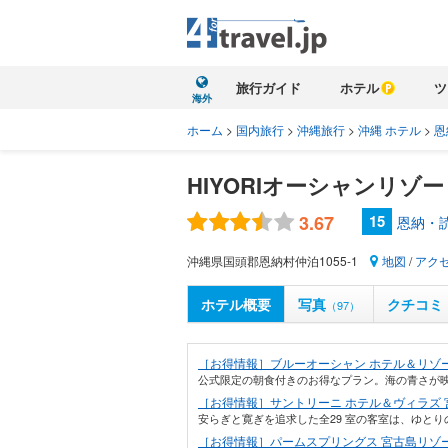
旅行ガイド
ホテル
ツ
海外
ホーム
>
国内旅行
>
沖縄旅行
>
沖縄 ホテル
>
恩
HIYORIオーシャンリゾ
3.67
15
恩納・
沖縄県国頭郡恩納村仲泊1055-1
地図
/
アク
ホテル概要
写真
クチコミ
（97）
［お得情報］ブルーオーシャン ホテル＆リゾー
公式限定の朝食付きのお得なプラン。海の青さが映
［お得情報］サントリーニ ホテル＆ヴィラズ 
安らぎと寛ぎを追求した全29 室の客室は、ゆとり
［お得情報］パームスプリングス 宮古島リゾ