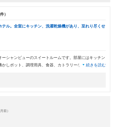
2件）
ホテル。全室にキッチン、洗濯乾燥機があり、至れり尽くせ
オーシャンビューのスイートルームです。部屋にはキッチン
湯沸かしポット、調理用具、食器、カトラリーなど）があり、
続きを読む
食も快適です。
て、さんぴん茶、オリオンビール、ブルーシールアイスが５
本入っていました。このほか、500mlの水のペットボトルが
には本当に助かります。洗剤、柔軟剤、洗濯ネットまで用意
。
ヶ月前）
切ることができ、子供たちが寝た後もリビングでゆっくりす
ましたが、マットレスもあり、寝心地は良かったです。