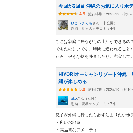
朝食は和食・洋食共に種類も多く、とて
今回が2回目 沖縄のお気に入りホ
のことはあると思いました
旅行時期：2025/12 （約8
4.5
また泊まりたいと思えるホテルです
ひこうきくも
さん（非公開）
恩納・読谷のクチコミ：4件
ここは家庭に居ながらの生活ができるので
でもたのしいです。時間に追われること
たら、好きな物を外食したり。充実して
HIYORIオーシャンリゾート沖縄
縄が楽しめる
旅行時期：2025/10 （約1
5.0
ako
さん（女性）
恩納・読谷のクチコミ：7件
息子が沖縄に行ったら必ず泊まりたいホ
・広いお部屋
・高品質なアメニティ