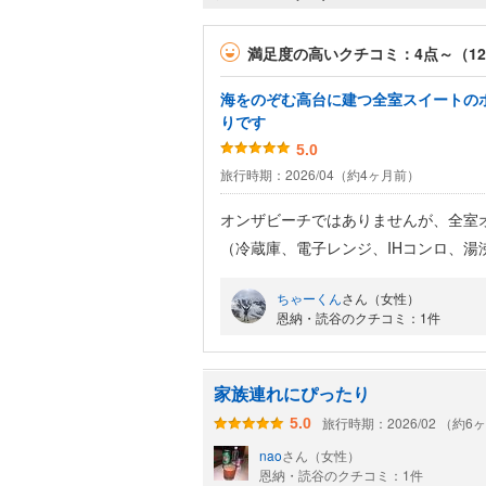
満足度の高いクチコミ：4点～（1
海をのぞむ高台に建つ全室スイートの
りです
5.0
旅行時期：2026/04（約4ヶ月前）
オンザビーチではありませんが、全室
（冷蔵庫、電子レンジ、IHコンロ、
リビングのテーブルも大きいので部屋
ちゃーくん
さん（女性）
冷蔵庫には、ウェルカムドリンクとし
恩納・読谷のクチコミ：1件
つずつ（有料人数分）と、2Lの水が1
毎日5本補充されました。
また、洗濯乾燥機があるので、子連れ
家族連れにぴったり
されていて、毎日2回ほど回しました
旅行時期：2026/02 （約6
5.0
ベッドルームはぐるりと間仕切りで仕
nao
さん（女性）
ごせました。ソファーベッドも利用し
恩納・読谷のクチコミ：1件