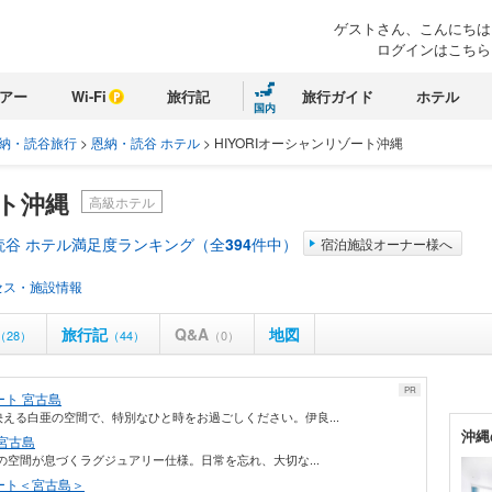
ゲストさん、こんにちは
ログインはこちら
アー
Wi-Fi
旅行記
旅行ガイド
ホテル
国内
納・読谷旅行
>
恩納・読谷 ホテル
>
HIYORIオーシャンリゾート沖縄
ート沖縄
高級ホテル
読谷 ホテル満足度ランキング（全
394
件中）
宿泊施設オーナー様へ
セス・施設情報
旅行記
Q&A
地図
（28）
（44）
（0）
PR
ト 宮古島
える白亜の空間で、特別なひと時をお過ごしください。伊良...
沖縄
宮古島
の空間が息づくラグジュアリー仕様。日常を忘れ、大切な...
ート＜宮古島＞