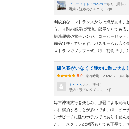
ブルーフォトトラベラー
さん（男性）
恩納・読谷のクチコミ：7件
開放的なエントランスからは海が見え、
う。４階の部屋に宿泊。部屋がとても広
燥洗濯機や電子レンジ、コーヒーセット
備品は整っています。バスルームも広く
ストランでブッフェ式。特に朝食では、
た。梅煮漬けのイワシが骨ごと食べられ
団体客がいなくて静かに過ごせま
旅行時期：2024/12 （約2
5.0
トムトム
さん（男性）
恩納・読谷のクチコミ：4件
毎年沖縄旅行を楽しみ、那覇による到着
ルに宿泊することが多いです、特にビー
ンザビーチに建つホテルではありません
た。 スタッフの対応もとても丁寧で、