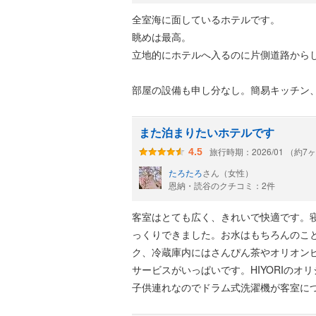
お風呂は、大浴場を利用しました。そ
全室海に面しているホテルです。
スルームも広く、大きなバスタブが設
眺めは最高。
海を眺められるテラスは広く、子供た
立地的にホテルへ入るのに片側道路から
朝食は評判どおりのクオリティーで、
足です。朝食はランチに振り替えるこ
部屋の設備も申し分なし。簡易キッチン
夕方は、プールサイドでライブ演奏があ
イスがサービスで入ってました）、全自
でした。
大浴場もあるので、ゆっくりお湯にも浸
また泊まりたいホテルです
外のプールは寒かったので足を付ける
ドライヤーは大浴場もお部屋のもリファ
旅行時期：2026/01 （約7
4.5
んだんに用意されているのが嬉しいで
たろたろ
さん（女性）
駐車場は、宿泊者でも1日1,100円か
朝食付きにしましたが、本当に美味しか
恩納・読谷のクチコミ：2件
ら500円分の館内利用券がもらえるの
ちょっと宿泊人数とキャパが合ってなか
にホテル側からの案内はなかったので
予約してしばらく待ちました。
客室はとても広く、きれいで快適です。
っくりできました。お水はもちろんのこ
５人で宿泊だったので、正規ベッドが２
ク、冷蔵庫内にはさんぴん茶やオリオン
屋も広かったので窮屈には全然感じませ
サービスがいっぱいです。HIYORIの
子供連れなのでドラム式洗濯機が客室に
冬に訪れたので、今度は夏にまた訪れた
屋内プール、大浴場にはタオルが置いて