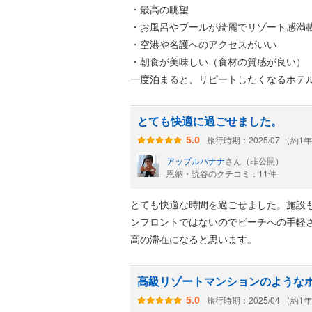
・最高の眺望
・お風呂やプールが綺麗でリゾート感満
・空港や名護へのアクセスがいい
・朝食が美味しい（食材の質感が良い）
一度泊まると、リピートしたくなるホテ
とても快適に過ごせました。
旅行時期：2025/07 （約1
5.0
アップルバナナ
さん（非公開）
恩納・読谷のクチコミ：11件
とても快適な時間を過ごせました。施設
ンフロントではないのでビーチへの手軽
高の滞在になると思います。
高級リゾートマンションのような
旅行時期：2025/04 （約1
5.0