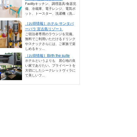
Facilityキッチン、調理器具/食器完
備、冷蔵庫、電子レンジ、電気ポ
ット、トースター、洗濯機（洗...
［お得情報］ホテル サンタバ
ーバラ 宮古島リゾート
ご宿泊者専用のラウンジを完備。
無料でご利用いただけるドリンク
やスナックさらには、ご家族で楽
しめるキッ...
［お得情報］Birth the suite
ホテルというよりも 居心地の良
い家でありたい。プライベートを
大切にしたシークレットヴィラに
て美しいフ...