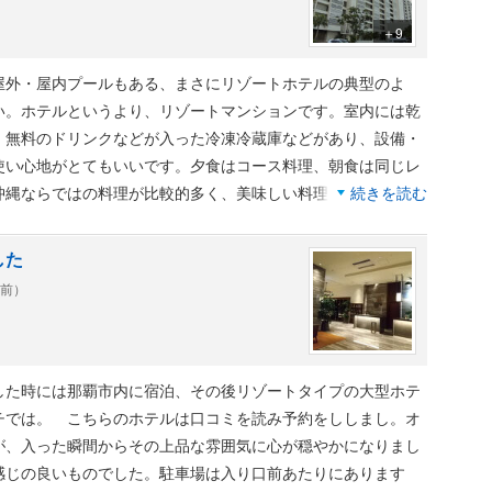
＋9
屋外・屋内プールもある、まさにリゾートホテルの典型のよ
い。ホテルというより、リゾートマンションです。室内には乾
、無料のドリンクなどが入った冷凍冷蔵庫などがあり、設備・
使い心地がとてもいいです。夕食はコース料理、朝食は同じレ
沖縄ならではの料理が比較的多く、美味しい料理が目立ちまし
続きを読む
て、とても美味しかったです。
した
年前）
した時には那覇市内に宿泊、その後リゾートタイプの大型ホテ
チでは。 こちらのホテルは口コミを読み予約をししまし。オ
が、入った瞬間からその上品な雰囲気に心が穏やかになりまし
感じの良いものでした。駐車場は入り口前あたりにあります