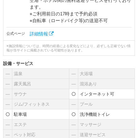
空港・ホテル間の無料送迎サービスを行っており
ます。
※ご利用前日の17時まで予約必須
※自転車（ロードバイク等)の送迎不可
詳細情報
公式ページ
※施設情報については、時間の経過による変化などにより、必ずしも正確でない情
報が当サイトに掲載されている可能性があります。
設備・サービス
―
温泉
―
大浴場
―
露天風呂
―
混浴あり
―
サウナ
インターネット可
―
ジム/フィットネス
―
プール
駐車場
洗浄機能トイレ
―
エステ
―
マッサージ
―
ペット対応
―
送迎サービス