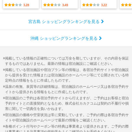
3.28
3.49
3.22
宮古島 ショッピングランキングを見る
沖縄 ショッピングランキングを見る
掲載している情報の正確性については万全を期していますが、その内容を保証
するものではありません。最新の情報は宿泊施設にご確認ください。
掲載している宿泊施設や宿泊プラン等の情報は、各宿泊予約サイトや宿泊施設
から提供を受けた情報または宿泊施設のホームページ等にて公開されている特
定時点の情報をもとに作成したものです。
温泉の有無、泉質等の詳細情報は、宿泊施設のホームページ又は各宿泊予約サ
イトから提供される情報をもとに作成したものです。
宿泊施設のご予約は各宿泊予約サイトから行えますが、ご予約はお客様と宿泊
予約サイトとの直接契約となるため、株式会社カカクコムは契約の不履行や損
害に関して一切責任を負いかねます。
宿泊施設の価格や空室状況は常に変動しています。ご予約の際は各宿泊予約サ
イトや宿泊施設のホームページで最新の情報をご確認ください。
各種ポイント付与やクーポン等の特典は事業者より提供されます。ご予約の際
は事業者による注意事項や規約等をよくご確認の上お手続きください。