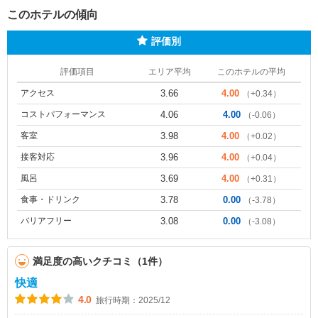
このホテルの傾向
評価別
評価項目
エリア平均
このホテルの平均
アクセス
3.66
4.00
（+0.34）
コストパフォーマンス
4.06
4.00
（-0.06）
客室
3.98
4.00
（+0.02）
接客対応
3.96
4.00
（+0.04）
風呂
3.69
4.00
（+0.31）
食事・ドリンク
3.78
0.00
（-3.78）
バリアフリー
3.08
0.00
（-3.08）
満足度の高いクチコミ（1件）
快適
4.0
旅行時期：2025/12