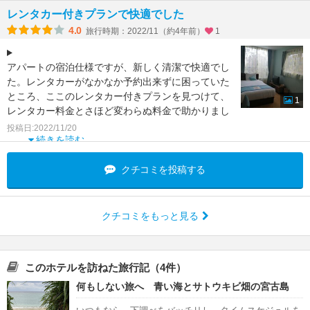
レンタカー付きプランで快適でした
4.0
旅行時期：2022/11（約4年前）
1
アパートの宿泊仕様ですが、新しく清潔で快適でし
た。レンタカーがなかなか予約出来ずに困っていた
ところ、ここのレンタカー付きプランを見つけて、
1
レンタカー料金とさほど変わらぬ料金で助かりまし
た。
投稿日:2022/11/20
便利な場
続きを読む
クチコミを投稿する
クチコミをもっと見る
このホテルを訪ねた旅行記（4件）
何もしない旅へ 青い海とサトウキビ畑の宮古島