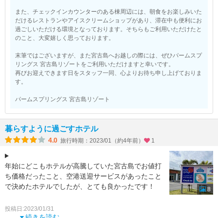
また、チェックインカウンターのある棟周辺には、朝食をお楽しみいた
だけるレストランやアイスクリームショップがあり、滞在中も便利にお
過ごしいただける環境となっております。そちらもご利用いただけたと
のこと、大変嬉しく思っております。
末筆ではございますが、また宮古島へお越しの際には、ぜひパームスプ
リングス 宮古島リゾートをご利用いただけますと幸いです。
再びお迎えできます日をスタッフ一同、心よりお待ち申し上げておりま
す。
パームスプリングス 宮古島リゾート
暮らすように過ごすホテル
4.0
旅行時期：2023/01（約4年前）
1
年始にどこもホテルが高騰していた宮古島でお値打
ち価格だったこと、空港送迎サービスがあったこと
で決めたホテルでしたが、とても良かったです！
8
まず、送迎はどちらも同じ男性でしたが感じが良
投稿日:2023/01/31
く、綺麗な送
続きを読む