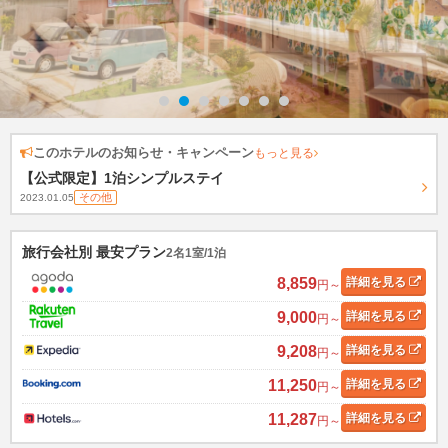
このホテルのお知らせ・キャンペーン
もっと見る
【公式限定】1泊シンプルステイ
その他
2023.01.05
旅行会社別 最安プラン
2名1室/1泊
8,859
詳細
を見る
円～
9,000
詳細
を見る
円～
9,208
詳細
を見る
円～
11,250
詳細
を見る
円～
11,287
詳細
を見る
円～