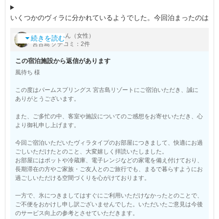
いくつかのヴィラに分かれているようでした。今回泊まったのは
４部屋ある棟。部屋は快適で,必要な物はすべてありました。ポ
by
さん（女性）
風待ち
ット、冷蔵庫、電子レンジ他。ただ、氷だけはすぐには利用でき
続きを読む
宮古島 クチコミ：2件
ませんでしたが。チェックイ
この宿泊施設から返信があります
風待ち 様
この度はパームスプリングス 宮古島リゾートにご宿泊いただき、誠に
ありがとうございます。
また、ご多忙の中、客室や施設についてのご感想をお寄せいただき、心
より御礼申し上げます。
今回ご宿泊いただいたヴィラタイプのお部屋につきまして、快適にお過
ごしいただけたとのこと、大変嬉しく拝読いたしました。
お部屋にはポットや冷蔵庫、電子レンジなどの家電を備え付けており、
長期滞在の方やご家族・ご友人とのご旅行でも、まるで暮らすようにお
過ごしいただける空間づくりを心がけております。
一方で、氷につきましてはすぐにご利用いただけなかったとのことで、
ご不便をおかけし申し訳ございませんでした。いただいたご意見は今後
のサービス向上の参考とさせていただきます。