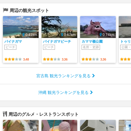
周辺の観光スポット
0.41km
0.67km
0.74km
パイナガマ
パイナガマビーチ
カママ嶺公園
トゥリ
ビーチ
ビーチ
名所・史跡
公園・
3.48
3.36
3.36
宮古島 観光ランキングを見る
沖縄 観光ランキングを見る
周辺のグルメ・レストランスポット