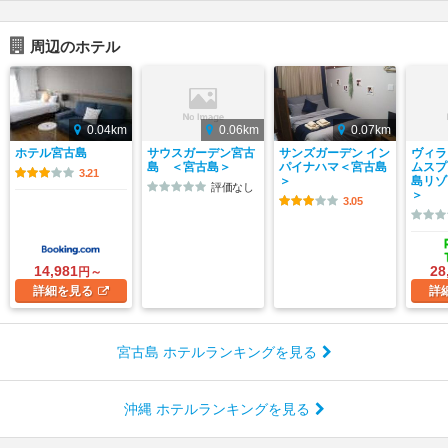
周辺のホテル
0.04km
0.06km
0.07km
ホテル宮古島
サウスガーデン宮古
サンズガーデン イン
ヴィラ
島 ＜宮古島＞
パイナハマ＜宮古島
ムスプ
3.21
＞
島リゾ
評価なし
＞
3.05
14,981
28
円～
詳細
を見る
詳
宮古島 ホテルランキングを見る
沖縄 ホテルランキングを見る