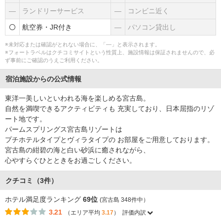
―
ランドリーサービス
―
コンビニ近く
航空券・JR付き
―
パソコン貸出し
※未対応または確認がとれない場合に、「―」と表示されます。
※フォートラベルはクチコミサイトという性質上、施設情報は保証されませんので、必
ず事前にご確認のうえご利用ください。
宿泊施設からの公式情報
東洋一美しいといわれる海を楽しめる宮古島。
自然を満喫できるアクティビティも 充実しており、日本屈指のリゾ
ート地です。
パームスプリングス宮古島リゾートは
プチホテルタイプとヴィラタイプの お部屋をご用意しております。
宮古島の紺碧の海と白い砂浜に癒されながら、
心やすらぐひとときをお過ごしください。
クチコミ（3件）
ホテル満足度ランキング
69位
(宮古島 348件中）
3.21
（エリア平均
3.17
）
評価内訳