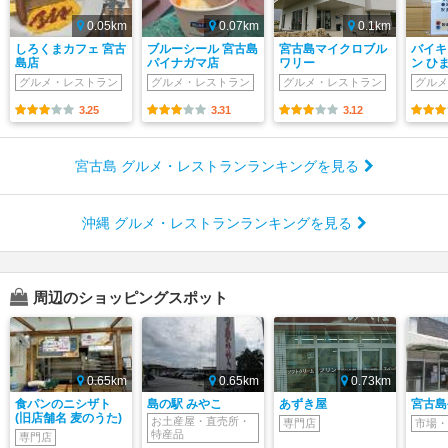
0.05km
0.07km
0.1km
しろくまカフェ 宮古
ブルーシール 宮古島
宮古島マイクロブル
バイキ
島店
パイナガマ店
ワリー
ン ひ
グルメ・レストラン
グルメ・レストラン
グルメ・レストラン
グルメ
3.25
3.31
3.12
宮古島 グルメ・レストランランキングを見る
沖縄 グルメ・レストランランキングを見る
周辺のショッピングスポット
0.65km
0.65km
0.73km
食パンのニシザト
島の駅 みやこ
あずき屋
宮古島
(旧店舗名 麦のうた)
お土産屋・直売所・
専門店
市場・
特産品
専門店