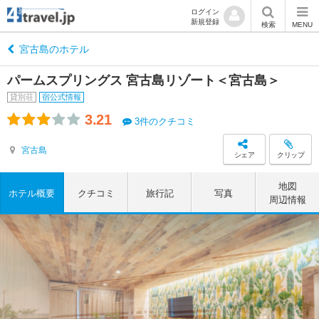
ログイン
新規登録
検索
MENU
宮古島のホテル
パームスプリングス 宮古島リゾート＜宮古島＞
貸別荘
宿公式情報
3.21
3件のクチコミ
宮古島
シェア
クリップ
地図
ホテル概要
クチコミ
旅行記
写真
周辺情報