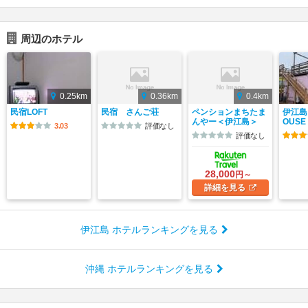
周辺のホテル
0.25km
0.36km
0.4km
民宿LOFT
民宿 さんご荘
ペンションまちたま
伊江島 
んやー＜伊江島＞
OUSE
3.03
評価なし
評価なし
28,000
円～
詳細
を見る
伊江島 ホテルランキングを見る
沖縄 ホテルランキングを見る