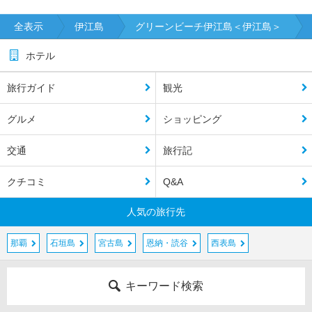
全表示
伊江島
グリーンビーチ伊江島＜伊江島＞
ホテル
旅行ガイド
観光
グルメ
ショッピング
交通
旅行記
クチコミ
Q&A
人気の旅行先
那覇
石垣島
宮古島
恩納・読谷
西表島
キーワード検索