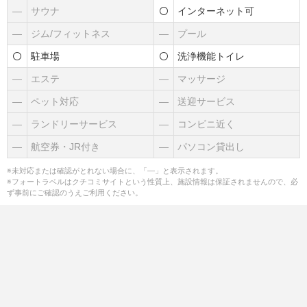
―
サウナ
インターネット可
―
ジム/フィットネス
―
プール
駐車場
洗浄機能トイレ
―
エステ
―
マッサージ
―
ペット対応
―
送迎サービス
―
ランドリーサービス
―
コンビニ近く
―
航空券・JR付き
―
パソコン貸出し
※未対応または確認がとれない場合に、「―」と表示されます。
※フォートラベルはクチコミサイトという性質上、施設情報は保証されませんので、必
ず事前にご確認のうえご利用ください。