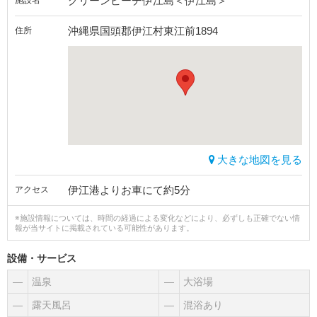
グリーンビーチ伊江島＜伊江島＞
施設名
沖縄県国頭郡伊江村東江前1894
住所
大きな地図を見る
伊江港よりお車にて約5分
アクセス
※施設情報については、時間の経過による変化などにより、必ずしも正確でない情
報が当サイトに掲載されている可能性があります。
設備・サービス
―
温泉
―
大浴場
―
露天風呂
―
混浴あり