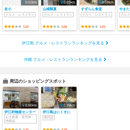
0.02km
0.05km
0.08km
友小
山城製菓
すずらん食堂
やまた
グルメ・レストラン
グルメ・レストラン
グルメ・レストラン
グルメ
3.20
3.08
3.20
伊江島 グルメ・レストランランキングを見る
沖縄 グルメ・レストランランキングを見る
周辺のショッピングスポット
0.66km
0.69km
伊江村物産センター
伊江島はにくすに
お土産屋・直売所・
専門店
特産品
3.25
3.29