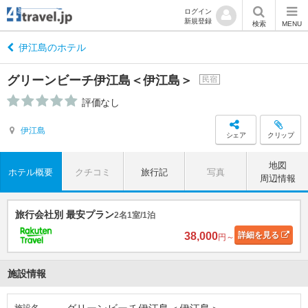
ログイン
新規登録
検索
MENU
伊江島のホテル
グリーンビーチ伊江島＜伊江島＞
民宿
評価なし
伊江島
シェア
クリップ
地図
ホテル概要
クチコミ
旅行記
写真
周辺情報
旅行会社別 最安プラン
2名1室/1泊
38,000
詳細
を見る
円～
施設情報