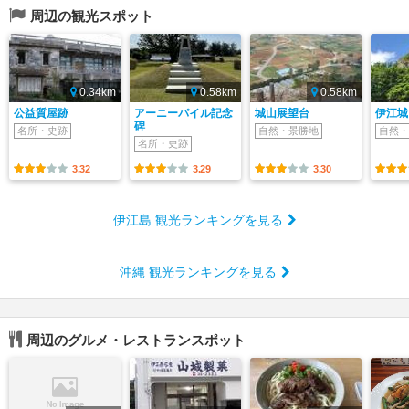
周辺の観光スポット
0.34km
0.58km
0.58km
公益質屋跡
アーニーパイル記念
城山展望台
伊江城
碑
名所・史跡
自然・景勝地
自然・
名所・史跡
3.32
3.29
3.30
伊江島 観光ランキングを見る
沖縄 観光ランキングを見る
周辺のグルメ・レストランスポット