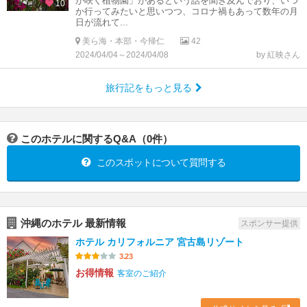
が咲く植物園」があるという話を聞き及んでおり、いつ
10
か行ってみたいと思いつつ、コロナ禍もあって数年の月
日が流れて...
美ら海・本部・今帰仁
42
2024/04/04～2024/04/08
by 紅映さん
旅行記をもっと見る
このホテルに関するQ&A（0件）
このスポットについて質問する
沖縄のホテル 最新情報
スポンサー提供
ホテル カリフォルニア 宮古島リゾート
3.23
お得情報
客室のご紹介