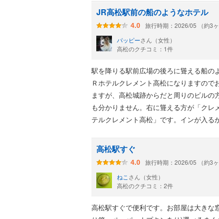
あって広く、水もある。1Fにセブンイ
JR高松駅前の船のようなホテル
ていないので内容は不明。高松は早朝か
旅行時期：2026/05 （約3
4.0
かなと思った。JRクレメントイン高松の
パッピー
さん（女性）
るのもよかった。部屋のデスクが広く、
高松のクチコミ：1件
件的にはどちらに泊まっても同じだと思
逆転していることもある。リムジンバス
駅を降りる駅前広場の後ろに聳える船の
た。雨でも濡れずに行き来できる。
Ｒホテルクレメント高松になりますので
ますが、高松城跡からだと周りのビルの
も分かりません。右に聳える方が「クレ
テルクレメント高松」です。インが入る
コミ評価もどちらの事を言っているのか
駅からの外観と便利なロケーションが売
高松駅すぐ
広場のライトアップや高松シンボルタワ
旅行時期：2026/05 （約3
4.0
ンも沢山あるし、一階がセブンイレブン
ねこ
さん（女性）
の寝心地も良し。狭いですが、ビジネス
高松のクチコミ：2件
切。１５時のチャックインより１５分ほ
械で自分でするのでスムーズです。朝食
高松駅すぐで便利です。お部屋は大きな