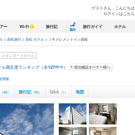
ゲストさん、こんにちは
ログインはこちら
アー
Wi-Fi
旅行記
旅行ガイド
ホテル
国内
ル
>
高松旅行
>
高松 ホテル
>
ＪＲクレメントイン高松
スタンダードホテル
テル満足度ランキング（全
127
件中）
宿泊施設オーナー様へ
設情報
ミ
旅行記
Q&A
地図
（88）
（92）
（0）