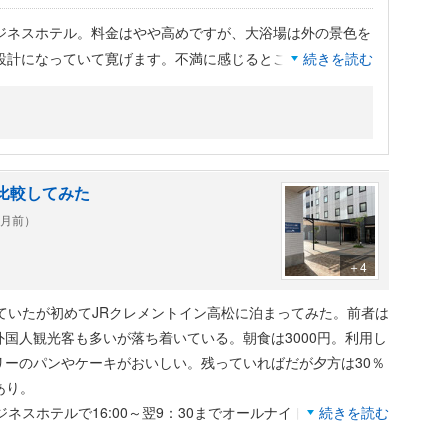
ジネスホテル。料金はやや高めですが、大浴場は外の景色を
設計になっていて寛げます。不満に感じるところはありませ
続きを読む
いることもあってか、夜に繁華街をそぞろ歩くにはやや遠い
行には抜群な好立地であることは間違いありません。
比較してみた
ヶ月前）
＋4
ていたが初めてJRクレメントイン高松に泊まってみた。前者は
国人観光客も多いが落ち着いている。朝食は3000円。利用し
リーのパンやケーキがおいしい。残っていればだが夕方は30％
あり。
ネスホテルで16:00～翌9：30までオールナイト利用可の大
続きを読む
い場も9つあり綺麗だった。脱衣場も鍵付きロッカーが20位