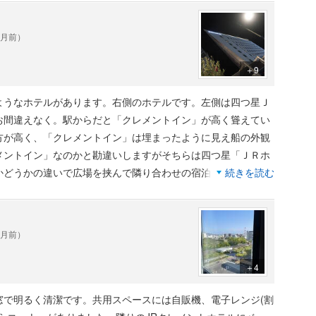
レブンと朝食会場の和食レストランがある。レストランは利用し
ら営業しているおいしいうどん屋さんがたくさんあるので不要
ヶ月前）
2階ロビーには無料のコーヒーサーバーがあり24時間利用でき
デスクライトもあり作業に便利。両者の場所は隣なので立地条
＋9
う。JRクレメントイン高松の方が数千円安いが、日によっては
なら「高松築港」より「高松駅」が屋根もあって便利だと思っ
ようなホテルがあります。右側のホテルです。左側は四つ星Ｊ
お間違えなく。駅からだと「クレメントイン」が高く聳えてい
方が高く、「クレメントイン」は埋まったように見え船の外観
メントイン」なのかと勘違いしますがそちらは四つ星「ＪＲホ
かどうかの違いで広場を挟んで隣り合わせの宿泊施設なので口
続きを読む
間違えやすいのでご注意下さい。
りです。高松城跡もすぐそばですので早朝散策出来ます。駅前
ーからの夕日鑑賞も無料で楽しめました。すぐそばにレストラ
ヶ月前）
になっているのでとても便利。室内は清潔で明るいし、ベッド
ホテルと思って泊まれば文句はないでしょう。フロントは親
＋4
ど前ですが、部屋を使わせて貰えました。チェックアウトは機
は取りませんでした。
窓で明るく清潔です。共用スペースには自販機、電子レンジ(割