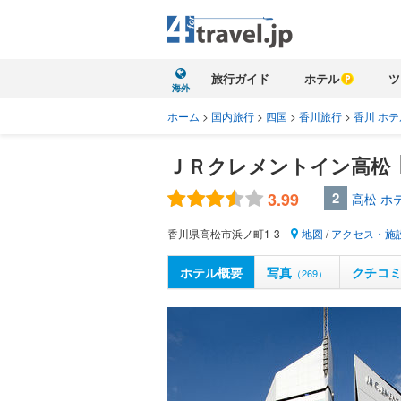
旅行ガイド
ホテル
ツ
海外
ホーム
>
国内旅行
>
四国
>
香川旅行
>
香川 ホテ
ＪＲクレメントイン高松
3.99
2
高松 ホ
香川県高松市浜ノ町1-3
地図
/
アクセス・施
ホテル概要
写真
クチコ
（269）