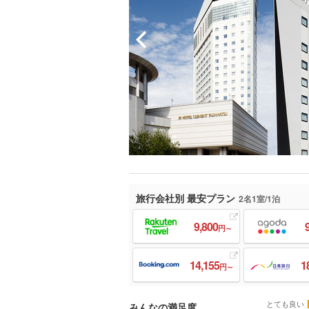
旅行会社別 最安プラン
2名1室/1泊
9,800
円～
14,155
1
円～
とても良い
みんなの満足度