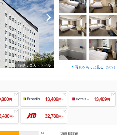
提供：楽天トラベル
写真をもっと見る（269）
9,800
13,409
13,409
円～
円～
円～
8,400
32,780
円～
円～
44
項目別評価