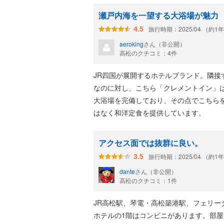
瀬戸内海を一望する大浴場が魅力
旅行時期：2025/04 （約1
4.5
aeroking
さん（非公開）
高松のクチコミ：4件
JR四国が展開するホテルブランド。隣
なのに対し、こちら「クレメントイン」
大浴場を完備しており、その点でこちら
はなく和洋定食を提供しています。
アクセス面では抜群に良い。
旅行時期：2025/04 （約1
3.5
dante
さん（非公開）
高松のクチコミ：1件
JR高松駅、琴電・高松築港駅、フェリ
ホテルの1階はコンビニがあります。部