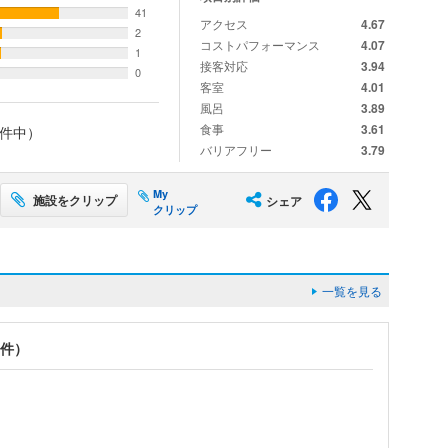
41
アクセス
4.67
2
コストパフォーマンス
4.07
1
接客対応
3.94
0
客室
4.01
風呂
3.89
食事
3.61
件中）
バリアフリー
3.79
My
施設をクリップ
シェア
クリップ
一覧を見る
1件）