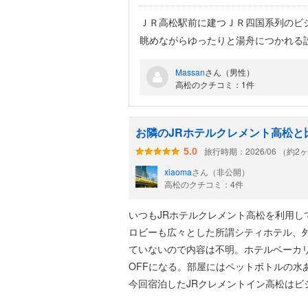
ＪＲ高松駅前に建つＪＲ四国系列のビ
眺めながらゆったりと湯舟につかれる
んが、高松駅前は市中心部から離れて
Massan
さん（男性）
のが難点でしょうか。もちろん鉄道旅
高松のクチコミ：1件
お隣のJRホテルクレメント高松と
旅行時期：2026/06 （約2
5.0
xiaoma
さん（非公開）
高松のクチコミ：4件
いつもJRホテルクレメント高松を利用し
ロビーも広々とした所謂シティホテル、外
ていないので内容は不明。ホテルベーカ
OFFになる。部屋にはペットボトルの水
今回宿泊したJRクレメントイン高松はビジ
浴場があるのがよい。思ったより広く、洗