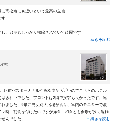
更に高松港にも近いという最高の立地！
ます
いし、部屋もしっかり掃除されていて綺麗です
続きを読む
RONTO）でいただきました
ヶ月前）
＋2
と、脱衣所の床の掃除が追いついていない感じだったのが少し残
た。駅前バスターミナルや高松港から近いのでこちらのホテル
内はきれいでした。フロントは2階で接客も良かったです。連
されました。9階に男女別大浴場があり、室内のモニターで混
イン時に朝食を付けたのですが洋食、和食とも会場が狭く混雑
ませんでした。
続きを読む