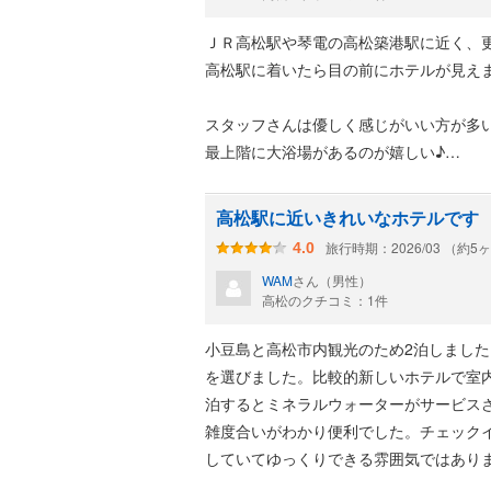
ＪＲ高松駅や琴電の高松築港駅に近く、
高松駅に着いたら目の前にホテルが見え
スタッフさんは優しく感じがいい方が多
最上階に大浴場があるのが嬉しい♪
朝食は朝食券を利用して１階のカフェ（P
高松駅に近いきれいなホテルです
とても美味しくて満足でした
旅行時期：2026/03 （約5
4.0
（こちらのカフェは３月末で閉店です）
WAM
さん（男性）
高松のクチコミ：1件
大浴場の温度が43℃以上と熱かったの
念でしたが、トータルで大満足♪
小豆島と高松市内観光のため2泊しまし
ぜひまた泊まりたいホテルです
を選びました。比較的新しいホテルで室
泊するとミネラルウォーターがサービス
雑度合いがわかり便利でした。チェック
していてゆっくりできる雰囲気ではあり