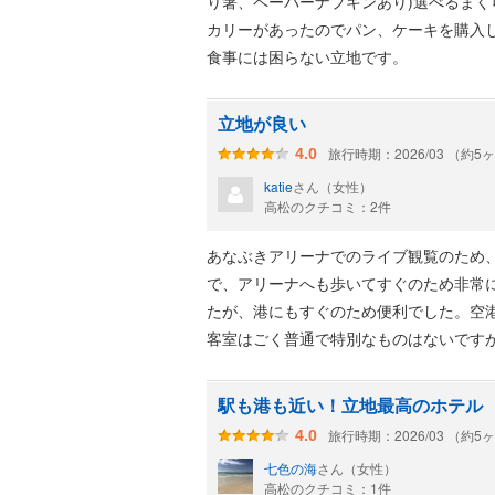
り箸、ペーパーナプキンあり)選べるまく
カリーがあったのでパン、ケーキを購入
食事には困らない立地です。
立地が良い
旅行時期：2026/03 （約5
4.0
katie
さん（女性）
高松のクチコミ：2件
あなぶきアリーナでのライブ観覧のため
で、アリーナへも歩いてすぐのため非常
たが、港にもすぐのため便利でした。空
客室はごく普通で特別なものはないです
駅も港も近い！立地最高のホテル
旅行時期：2026/03 （約5
4.0
七色の海
さん（女性）
高松のクチコミ：1件