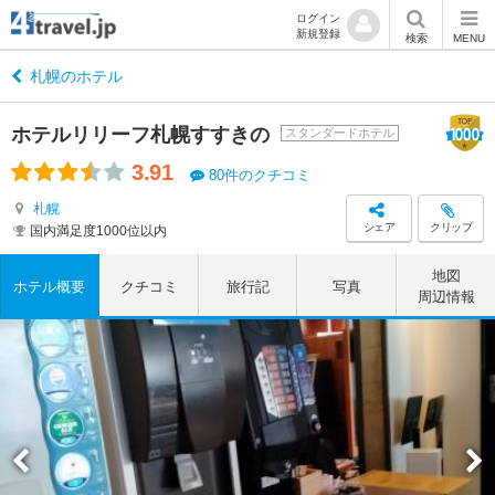
ログイン
新規登録
検索
MENU
札幌のホテル
ホテルリリーフ札幌すすきの
スタンダードホテル
3.91
80件のクチコミ
札幌
シェア
クリップ
国内満足度1000位以内
地図
ホテル概要
クチコミ
旅行記
写真
周辺情報