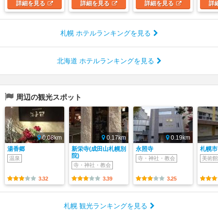
詳細
を見る
詳細
を見る
詳細
を見る
詳
札幌 ホテルランキングを見る
北海道 ホテルランキングを見る
周辺の観光スポット
0.08km
0.17km
0.19km
湯香郷
新栄寺(成田山札幌別
永照寺
札幌市
院)
温泉
寺・神社・教会
美術館
寺・神社・教会
3.32
3.39
3.25
札幌 観光ランキングを見る