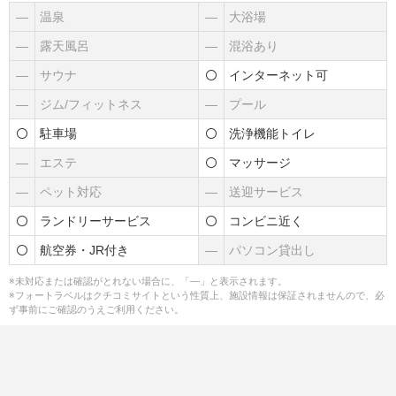
―
温泉
―
大浴場
―
露天風呂
―
混浴あり
―
サウナ
インターネット可
―
ジム/フィットネス
―
プール
駐車場
洗浄機能トイレ
―
エステ
マッサージ
―
ペット対応
―
送迎サービス
ランドリーサービス
コンビニ近く
航空券・JR付き
―
パソコン貸出し
※未対応または確認がとれない場合に、「―」と表示されます。
※フォートラベルはクチコミサイトという性質上、施設情報は保証されませんので、必
ず事前にご確認のうえご利用ください。