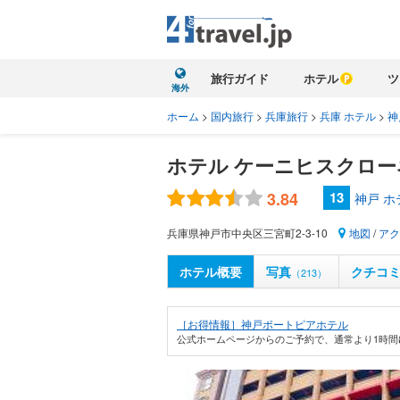
旅行ガイド
ホテル
ツ
海外
ホーム
>
国内旅行
>
兵庫旅行
>
兵庫 ホテル
>
神
ホテル ケーニヒスクロー
3.84
13
神戸 
兵庫県神戸市中央区三宮町2-3-10
地図
/
アク
ホテル概要
写真
クチコ
（213）
［お得情報］神戸ポートピアホテル
公式ホームページからのご予約で、通常より1時間