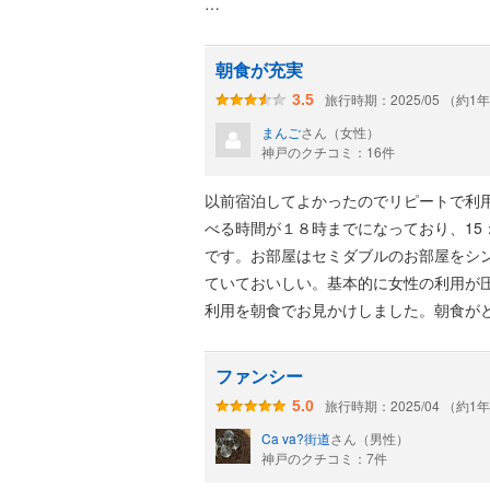
こちらのホテルはなんといっても、朝食
変更がある部分はありますが、全般的な
朝食が充実
もの、温野菜、目の前で作ってくれるオ
旅行時期：2025/05 （約1
3.5
かもしれません。
まんご
さん（女性）
神戸のクチコミ：16件
以前宿泊してよかったのでリピートで利
べる時間が１８時までになっており、15：
です。お部屋はセミダブルのお部屋をシ
ていておいしい。基本的に女性の利用が
利用を朝食でお見かけしました。朝食が
がすごい充実してます。
またウェルカムプレゼントをフロントで
ファンシー
旅行時期：2025/04 （約1
5.0
Ca va?街道
さん（男性）
神戸のクチコミ：7件