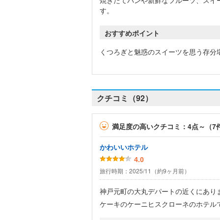
焼きたてパンや新鮮なフルーツ、スイ
す。
おすすめポイント
くつろぎと魅惑のスイーツを思う存分
クチコミ（92）
満足度の高いクチコミ：4点～（7
かわいいホテル
4.0
旅行時期：2025/11（約9ヶ月前）
神戸元町の大丸デパートの近くにあり
ケーキのケーニヒスクローネのホテル
級＆重厚な雰囲気もあります。