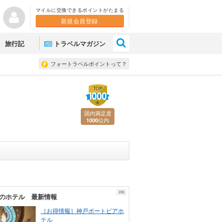
マイルに交換できるポイントがたまる
新規会員登録
×
旅行記
トラベルマガジン
フォートラベルポイントって？
国内満足度
位内
1000
PR
のホテル 最新情報
［お得情報］神戸ポートピアホ
テル