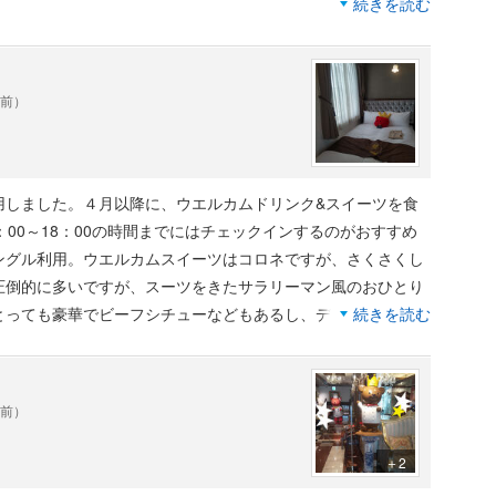
続きを読む
バイキング！コロナ禍明け以降、メニューの内容が若干従来と
構成は変わりないです。パン、沢山のスイーツ、サラダ、飲み
ムレツ等々おおむね洋食系に全振りした構成は潔いともいえる
年前）
用しました。４月以降に、ウエルカムドリンク&スイーツを食
00～18：00の時間までにはチェックインするのがおすすめ
ングル利用。ウエルカムスイーツはコロネですが、さくさくし
圧倒的に多いですが、スーツをきたサラリーマン風のおひとり
とっても豪華でビーフシチューなどもあるし、デザートとパン
続きを読む
選べるのでそれもうれしい。ポーチをいただきました。
年前）
＋2