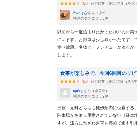
旅行時期：2025/10 （約1
4.0
わいはな
さん（女性）
神戸のクチコミ：8件
以前から一度泊まりたかった神戸のお菓
にいます。お部屋は少し狭かったです。
食べ放題。名物ビーフシチューがぬるか
します。
食事が楽しみで、今回6回目のリピ
旅行時期：2025/05 （約1
4.0
spring
さん（非公開）
神戸のクチコミ：2件
三宮・元町どちらも徒歩圏内に位置する
駐車場があまり用意されていない（駐車
すが、遠方にわざわざ車を停めて迄も利