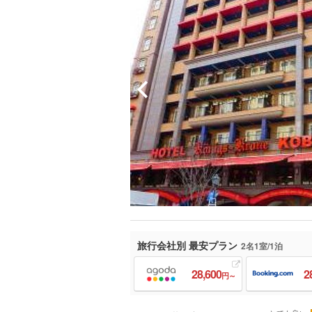
旅行会社別 最安プラン
2名1室/1泊
28,600
2
円～