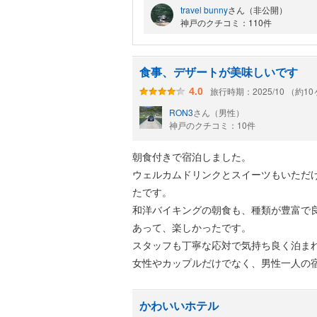
travel bunny
さん（非公開）
1階にはレストラン兼カフェがありま
神戸のクチコミ：110件
このレストランが結構よくてランチに
また、カフェではすごい種類のスイー
1階だけではなく2階もあるので混ん
食事、デザートが美味しいです
ソファ席もあり、ゆっくりできます。
旅行時期：2025/10 （約1
4.0
RON3
さん（男性）
神戸のクチコミ：10件
朝食付きで宿泊しました。
ウェルカムドリンクとスイーツもいただ
たです。
和洋バイキングの朝食も、種類が豊富で
あって、楽しかったです。
スタッフも丁寧な応対で気持ち良く泊ま
女性やカップルだけでなく、男性一人の
かわいいホテル