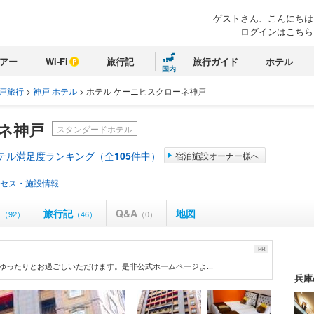
ゲストさん、こんにちは
ログインはこちら
アー
Wi-Fi
旅行記
旅行ガイド
ホテル
国内
戸旅行
>
神戸 ホテル
>
ホテル ケーニヒスクローネ神戸
ネ神戸
スタンダードホテル
ホテル満足度ランキング（全
105
件中）
宿泊施設オーナー様へ
セス・施設情報
ミ
旅行記
Q&A
地図
（92）
（46）
（0）
PR
ゆったりとお過ごしいただけます。是非公式ホームページよ...
兵庫