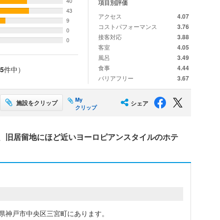
40
項目別評価
43
アクセス
4.07
9
コストパフォーマンス
3.76
0
接客対応
3.88
0
客室
4.05
風呂
3.49
食事
4.44
5
件中）
バリアフリー
3.67
My
施設をクリップ
シェア
クリップ
、旧居留地にほど近いヨーロピアンスタイルのホテ
庫県神戸市中央区三宮町にあります。