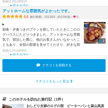
しめます。高速道路
投稿日:2013/09/19
続きを読む
アットホームな雰囲気がよかったです。
5.0
旅行時期：2013/03（約13年前）
0
朝食・夕食つきのプランを探していたときにこのロ
グハウスにたどりつきました。アットホームな雰囲
気で、宿泊した際に、他のお客さんがいなかったこ
1
ともあり、全部の部屋を見せてくださり、好きな部
屋を選ばせてもら
投稿日:2014/09/01
続きを読む
クチコミを投稿する
クチコミをもっと見る
このホテルを訪ねた旅行記（1件）
おしどり夫婦のログの宿 ピーターパンと蒜山高原