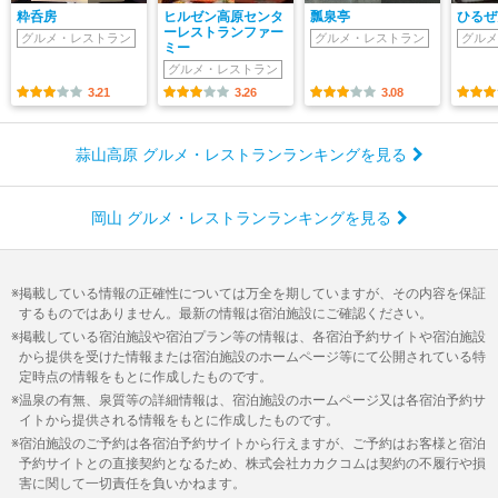
粋呑房
ヒルゼン高原センタ
瓢泉亭
ひるぜ
ーレストランファー
グルメ・レストラン
グルメ・レストラン
グルメ
ミー
グルメ・レストラン
3.21
3.26
3.08
蒜山高原 グルメ・レストランランキングを見る
岡山 グルメ・レストランランキングを見る
掲載している情報の正確性については万全を期していますが、その内容を保証
するものではありません。最新の情報は宿泊施設にご確認ください。
掲載している宿泊施設や宿泊プラン等の情報は、各宿泊予約サイトや宿泊施設
から提供を受けた情報または宿泊施設のホームページ等にて公開されている特
定時点の情報をもとに作成したものです。
温泉の有無、泉質等の詳細情報は、宿泊施設のホームページ又は各宿泊予約サ
イトから提供される情報をもとに作成したものです。
宿泊施設のご予約は各宿泊予約サイトから行えますが、ご予約はお客様と宿泊
予約サイトとの直接契約となるため、株式会社カカクコムは契約の不履行や損
害に関して一切責任を負いかねます。