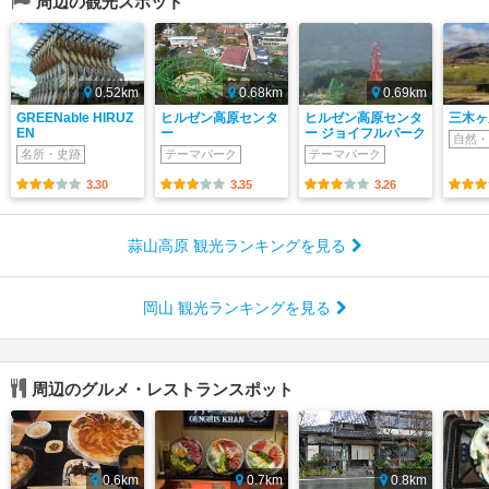
周辺の観光スポット
0.52km
0.68km
0.69km
GREENable HIRUZ
ヒルゼン高原センタ
ヒルゼン高原センタ
三木ヶ
EN
ー
ー ジョイフルパーク
自然・
名所・史跡
テーマパーク
テーマパーク
3.30
3.35
3.26
蒜山高原 観光ランキングを見る
岡山 観光ランキングを見る
周辺のグルメ・レストランスポット
0.6km
0.7km
0.8km