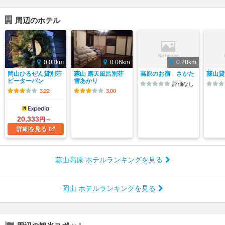
周辺のホテル
0.03km
0.06km
0.28km
岡山ひるぜん貸別荘
蒜山 露天風呂別荘
高原のお宿 さかた
蒜山貸
ピーターパン
雪あかり
評価なし
3.22
3.00
20,333
円～
詳細
を見る
蒜山高原 ホテルランキングを見る
岡山 ホテルランキングを見る