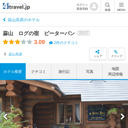
ログイン
新規登録
検索
MENU
蒜山高原のホテル
蒜山 ログの宿 ピーターパン
貸別荘
3.09
2件のクチコミ
蒜山高原
シェア
クリップ
地図
ホテル概要
クチコミ
旅行記
写真
周辺情報