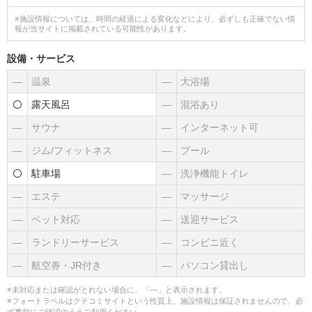
※施設情報については、時間の経過による変化などにより、必ずしも正確でない情
報が当サイトに掲載されている可能性があります。
設備・サービス
―
温泉
―
大浴場
露天風呂
―
混浴あり
―
サウナ
―
インターネット可
―
ジム/フィットネス
―
プール
駐車場
―
洗浄機能トイレ
―
エステ
―
マッサージ
―
ペット対応
―
送迎サービス
―
ランドリーサービス
―
コンビニ近く
―
航空券・JR付き
―
パソコン貸出し
※未対応または確認がとれない場合に、「―」と表示されます。
※フォートラベルはクチコミサイトという性質上、施設情報は保証されませんので、必