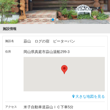
施設情報
蒜山 ログの宿 ピーターパン
施設名
岡山県真庭市蒜山湯船299-3
住所
大きな地図を見る
米子自動車道蒜山ＩＣ下車5分
アクセス