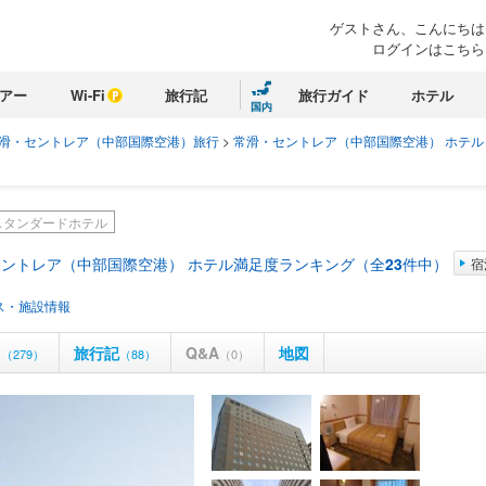
ゲストさん、こんにちは
ログインはこちら
アー
Wi-Fi
旅行記
旅行ガイド
ホテル
国内
滑・セントレア（中部国際空港）旅行
>
常滑・セントレア（中部国際空港） ホテル
スタンダードホテル
ントレア（中部国際空港） ホテル満足度ランキング（全
23
件中）
宿
ス・施設情報
ミ
旅行記
Q&A
地図
（279）
（88）
（0）