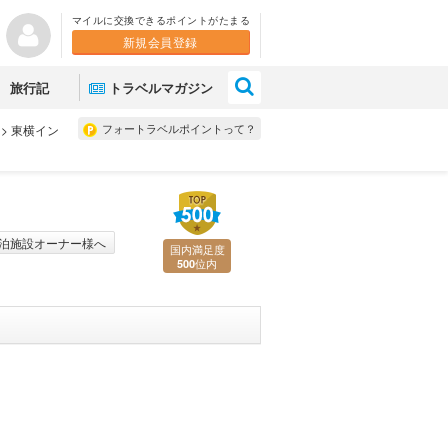
マイルに交換できるポイントがたまる
新規会員登録
×
旅行記
トラベルマガジン
フォートラベルポイントって？
>
東横イン
泊施設オーナー様へ
国内満足度
位内
500