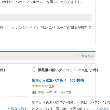
心がけた「ハートフルルーム」を選ぶこともできます。
噌汁、「オレンジサイド」ではパンとスープの朝食が無料で
一覧を見る
4件）
満足度の低いクチコミ：～2.5点（1件）
空港から送迎バスあり 30分間隔
2.0
旅行時期：2025/01（約2年前）
空港から送迎バスで7～8分。一階にはセブンイレ
続きを読む
が入っており、買い物には不自由しない。一階で
続きを