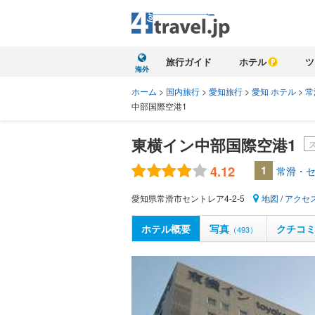
旅行ガイド
ホテル
ツ
海外
ホーム
>
国内旅行
>
愛知旅行
>
愛知 ホテル
>
常
中部国際空港1
東横イン中部国際空港1
4.12
1
常滑・セ
愛知県常滑市セントレア4-2-5
地図
/
アクセ
ホテル概要
写真
クチコ
（493）