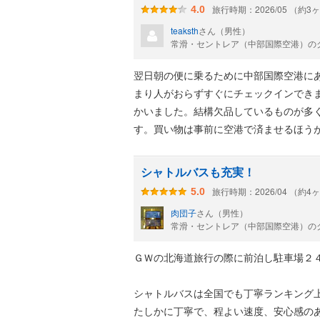
旅行時期：2026/05 （約3
4.0
teaksth
さん（男性）
常滑・セントレア（中部国際空港）の
翌日朝の便に乗るために中部国際空港に
まり人がおらずすぐにチェックインでき
かいました。結構欠品しているものが多
す。買い物は事前に空港で済ませるほう
シャトルバスも充実！
旅行時期：2026/04 （約4
5.0
肉団子
さん（男性）
常滑・セントレア（中部国際空港）のク
ＧＷの北海道旅行の際に前泊し駐車場２
シャトルバスは全国でも丁寧ランキング
たしかに丁寧で、程よい速度、安心感の