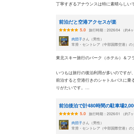
丁寧すぎるアナウンスは特に素晴らしい
シャトルバスの時刻はこんな感じ
前泊だと空港アクセスが楽
■ホテル→空港Ｔ１
旅行時期：2026/04 （約4
5.0
６時台、７時台 00始発で10分間隔
肉団子
さん（男性）
８時台、９時台 00始発で15分間隔
常滑・セントレア（中部国際空港）のク
１０時台 00/15/30
１４：４５
東北スキー旅行のパーク（ホテル）＆フ
１５時台～２２時台 毎時15分と45分
いつもは旅行の後泊利用が多いのですが
■空港Ｔ１ バス停８番→ホテル
前泊すると空港行きのシャトルバスに乗
14:30
りがたいです。
15時台～22時台 00始発で30分間隔
23:00最終
最大の利点は、空港島内に位置しており
前泊後泊で計480時間の駐車場2,0
後泊にすれば４８０時間２，０００円も
旅行時期：2026/01 （約7
5.0
昔はホテルから常滑のイオンへシャトル
肉団子
さん（男性）
間に専用シャトル（無料）のバス亭があ
ベッドも身体が大きく腰痛持ちの自分で
常滑・セントレア（中部国際空港）のク
れます。つまり硬めという事ですが、そ