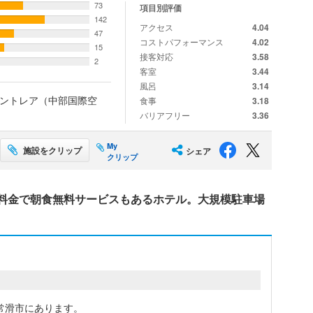
73
項目別評価
142
アクセス
4.04
47
コストパフォーマンス
4.02
15
接客対応
3.58
2
客室
3.44
風呂
3.14
ントレア（中部国際空
食事
3.18
バリアフリー
3.36
My
施設をクリップ
シェア
クリップ
料金で朝食無料サービスもあるホテル。大規模駐車場
常滑市にあります。