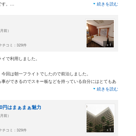
です。
続きを読む
ヶ月前）
＋1
チコミ：329件
ライで利用しました。
、今回は朝一フライトでしたので前泊しました。
る事ができるのでスキー板などを持っている自分にはとてもあ
続きを読む
１泊すれば１，０００円で２４０時間駐車場無料になる所。前
00円はまぁまぁ魅力
可能です。
ヶ月前）
が出ていましたが、現在は東横イン１とフォーポイントホテル
ります。
も適度な硬さなので寝返り時、身体のストレスはかなり軽減さ
＋1
チコミ：329件
れでも眠り易く熟睡できました。