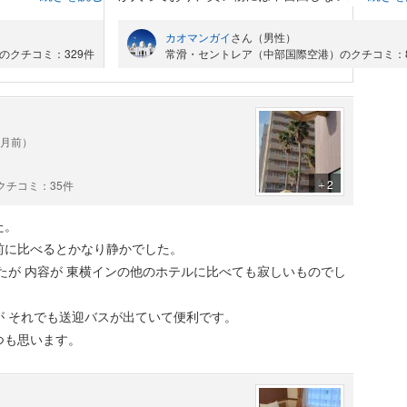
ニティを受け取って部屋に向かうスタイル。パジ
カオマンガイ
さん（男性）
されている。
も一階で受け取り。宿泊タイミング的に春節の時
のクチコミ：329件
常滑・セントレア（中部国際空港）のクチコミ：
アコンなので除
言うこともあり、大陸の方がほとんど。そしてう
い。お部屋も壁や床、天井が薄いようで声が丸聞
え、深夜まで喋ってる。いびきのような音もダダ
い勝手が良い。
れ。防音としては最悪のレベル。唯一朝食無料な
ヶ月前）
ありがたい。
レスが少ない。
＋2
チコミ：35件
クッションなので
た。
前に比べるとかなり静かでした。
しゃい！と言われ
たが 内容が 東横インの他のホテルに比べても寂しいものでし
比べて穏やかで優
 それでも送迎バスが出ていて便利です。
つも思います。
にはキツイ。