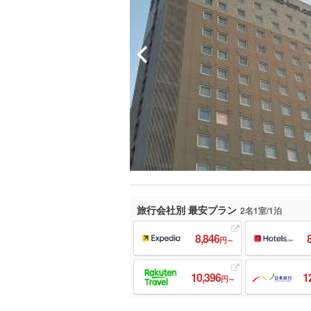
旅行会社別 最安プラン
2名1室/1泊
8,846
円～
10,396
1
円～