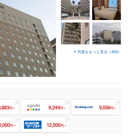
写真をもっと見る（493）
8,883
9,244
9,556
円～
円～
円～
2,000
12,500
円～
円～