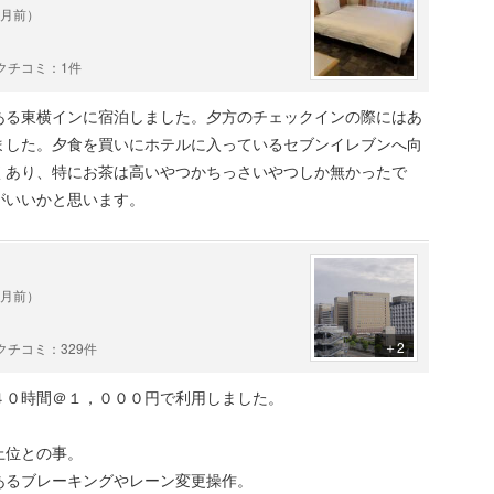
ヶ月前）
クチコミ：1件
ある東横インに宿泊しました。夕方のチェックインの際にはあ
ました。夕食を買いにホテルに入っているセブンイレブンへ向
くあり、特にお茶は高いやつかちっさいやつしか無かったで
がいいかと思います。
ヶ月前）
＋2
チコミ：329件
４０時間＠１，０００円で利用しました。
上位との事。
あるブレーキングやレーン変更操作。