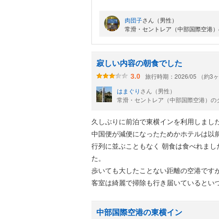
良かった点
肉団子
さん（男性）
１、客室が綺麗で設備がしっかり整備
常滑・セントレア（中部国際空港）
２、湿度が高い時期だったが、個別エ
湿・冷房・送風が自在！
３、Wifiも利用でき速度も速い。
寂しい内容の朝食でした
４、LANケーブルが用意されていて使
旅行時期：2026/05 （約3
3.0
（もう30cm長いと嬉しい）
はまぐり
さん（男性）
５、朝食は最近混んでいないのでスト
常滑・セントレア（中部国際空港）のク
６、ベッドも広く、自分には丁度良い
久しぶりに前泊で東横インを利用しまし
眠り易い。
中国便が減便になったためかホテルは以
７、朝食会場のお母さんに行ってらっ
行列に並ぶこともなく 朝食は食べれまし
るとなんか嬉しい。
た。
８、フロントスタッフも鬼混み時代に
歩いても大したことない距離の空港ですが
しく丁寧でありがたい。
客室は綺麗で掃除も行き届いているとい
残念だった点
中部国際空港の東横イン
１、トイレの便座が小さいので、自分