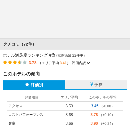
クチコミ（72件）
ホテル満足度ランキング
4位
(秋保温泉 22件中）
3.78
（エリア平均
3.41
）
評価内訳
このホテルの傾向
評価別
予算
評価項目
エリア平均
このホテルの平均
アクセス
3.53
3.45
（-0.08）
コストパフォーマンス
3.68
3.78
（+0.10）
客室
3.66
3.90
（+0.24）