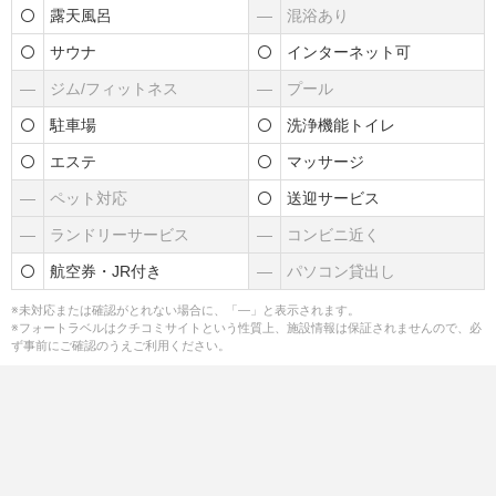
露天風呂
―
混浴あり
サウナ
インターネット可
―
ジム/フィットネス
―
プール
駐車場
洗浄機能トイレ
エステ
マッサージ
―
ペット対応
送迎サービス
―
ランドリーサービス
―
コンビニ近く
航空券・JR付き
―
パソコン貸出し
※未対応または確認がとれない場合に、「―」と表示されます。
※フォートラベルはクチコミサイトという性質上、施設情報は保証されませんので、必
ず事前にご確認のうえご利用ください。