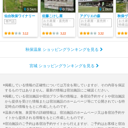
0.5km
0.79km
1.8km
仙台秋保ワイナリー
佐藤こけし屋
アグリエの森
秋保ヴ
お土産屋・直売所・
お土産屋・直売所・
お土産
専門店
特産品
特産品
特産品
3.12
3.22
3.32
秋保温泉 ショッピングランキングを見る
宮城 ショッピングランキングを見る
掲載している情報の正確性については万全を期していますが、その内容を保証
するものではありません。最新の情報は宿泊施設にご確認ください。
掲載している宿泊施設や宿泊プラン等の情報は、各宿泊予約サイトや宿泊施設
から提供を受けた情報または宿泊施設のホームページ等にて公開されている特
定時点の情報をもとに作成したものです。
温泉の有無、泉質等の詳細情報は、宿泊施設のホームページ又は各宿泊予約サ
イトから提供される情報をもとに作成したものです。
宿泊施設のご予約は各宿泊予約サイトから行えますが、ご予約はお客様と宿泊