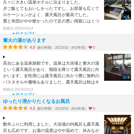
久々に大きい温泉ホテルに泊まりました。
夕ご飯とてもおいしかったですし、お部屋も広くて
ロケーションがよく、露天風呂が最高でした。
1
畳と布団がやや硬かったので足の悪い両親にはくつ
ろげる部屋ではなかっ
投稿日:2024/10/14
続きを読む
篝火の湯があります
4.0
旅行時期：2023/10（約3年前）
0
高台にある温泉旅館です。温泉は大浴場と篝火の湯
という露天風呂があり、階段を降りて露天風呂に向
かいます。女性用には露天風呂に向かう際に無料の
2
バスタオルや履物もありました。露天風呂は秋はキ
ンモクセイの木が
投稿日:2023/10/12
続きを読む
ゆったり浸かりたくなるお風呂
4.5
旅行時期：2023/10（約3年前）
0
数年ぶりに利用しました。大浴場の内風呂も露天風
呂も広めです。お湯の温度はやや温めで、休みなが