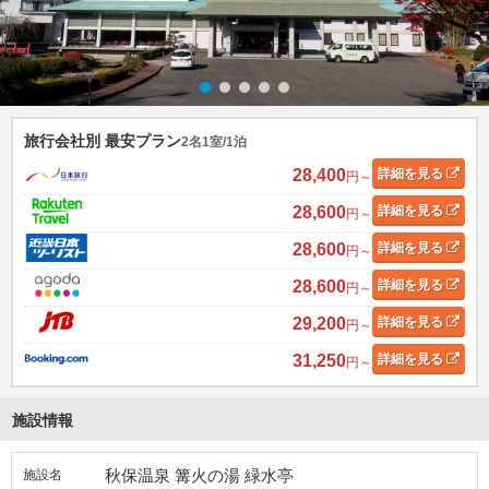
旅行会社別 最安プラン
2名1室/1泊
28,400
詳細
を見る
円～
28,600
詳細
を見る
円～
28,600
詳細
を見る
円～
28,600
詳細
を見る
円～
29,200
詳細
を見る
円～
31,250
詳細
を見る
円～
施設情報
秋保温泉 篝火の湯 緑水亭
施設名