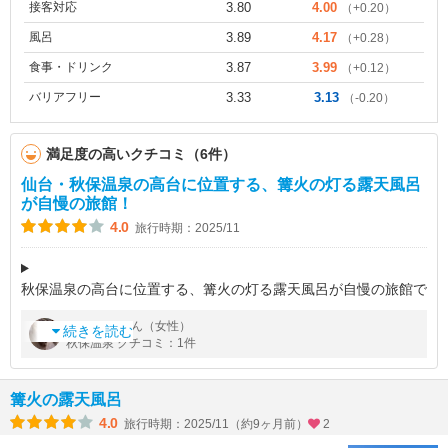
接客対応
3.80
4.00
（+0.20）
風呂
3.89
4.17
（+0.28）
食事・ドリンク
3.87
3.99
（+0.12）
バリアフリー
3.33
3.13
（-0.20）
満足度の高いクチコミ（6件）
仙台・秋保温泉の高台に位置する、篝火の灯る露天風呂
が自慢の旅館！
4.0
旅行時期：2025/11
秋保温泉の高台に位置する、篝火の灯る露天風呂が自慢の旅館で
す。四季折々の自然を眺めながら、ゆったりとした時間を過ごせ
by
さん（女性）
beach
ます。
続きを読む
秋保温泉 クチコミ：1件
■アクセス
自家用車で行きました。東北自動車道経由で「仙台南IC」か
篝火の露天風呂
4.0
旅行時期：2025/11（約9ヶ月前）
2