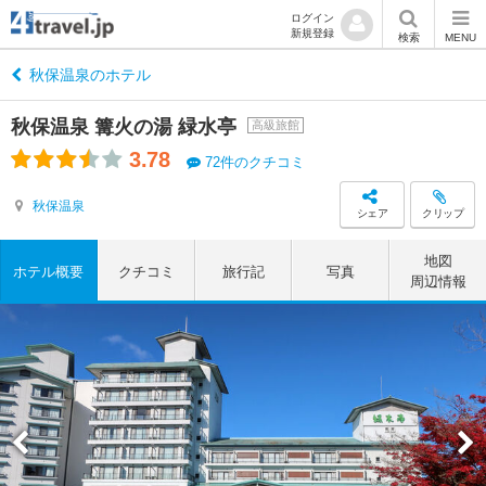
ログイン
新規登録
検索
MENU
秋保温泉のホテル
秋保温泉 篝火の湯 緑水亭
高級旅館
3.78
72件のクチコミ
秋保温泉
シェア
クリップ
地図
ホテル概要
クチコミ
旅行記
写真
周辺情報