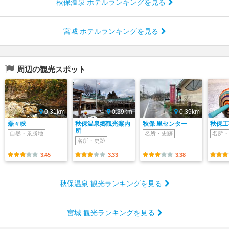
秋保温泉 ホテルランキングを見る
宮城 ホテルランキングを見る
周辺の観光スポット
0.31km
0.39km
0.39km
磊々峡
秋保温泉郷観光案内
秋保 里センター
秋保工
所
自然・景勝地
名所・史跡
名所・
名所・史跡
3.45
3.33
3.38
秋保温泉 観光ランキングを見る
宮城 観光ランキングを見る