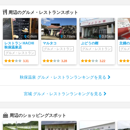
周辺のグルメ・レストランスポット
0.4km
0.78km
0.85km
レストラン HACHI
マルタコ
ぶどうの樹
主婦の
秋保温泉店
グルメ・レストラン
グルメ・レストラン
グルメ
グルメ・レストラン
3.31
3.28
3.22
秋保温泉 グルメ・レストランランキングを見る
宮城 グルメ・レストランランキングを見る
周辺のショッピングスポット