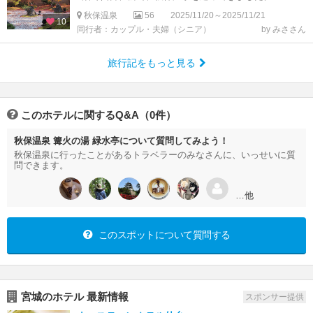
秋保温泉
56
2025/11/20～2025/11/21
10
同行者：カップル・夫婦（シニア）
by みささん
旅行記をもっと見る
このホテルに関するQ&A（0件）
秋保温泉 篝火の湯 緑水亭について質問してみよう！
秋保温泉に行ったことがあるトラベラーのみなさんに、いっせいに質
問できます。
…他
このスポットについて質問する
宮城のホテル 最新情報
スポンサー提供