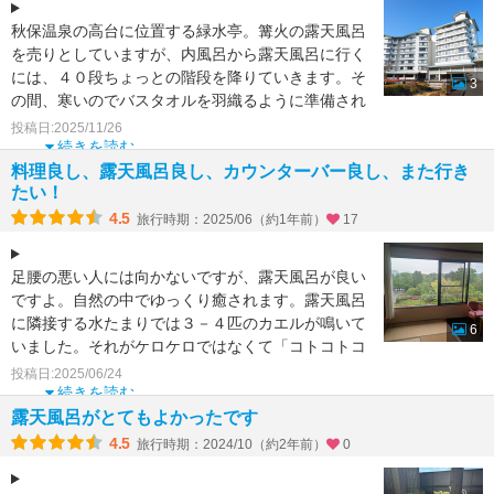
秋保温泉の高台に位置する緑水亭。篝火の露天風呂
を売りとしていますが、内風呂から露天風呂に行く
には、４０段ちょっとの階段を降りていきます。そ
3
の間、寒いのでバスタオルを羽織るように準備され
ていますが、最初
投稿日:2025/11/26
続きを読む
料理良し、露天風呂良し、カウンターバー良し、また行き
たい！
4.5
旅行時期：2025/06（約1年前）
17
足腰の悪い人には向かないですが、露天風呂が良い
ですよ。自然の中でゆっくり癒されます。露天風呂
に隣接する水たまりでは３－４匹のカエルが鳴いて
6
いました。それがケロケロではなくて「コトコトコ
ト・・・」と鳴く
投稿日:2025/06/24
続きを読む
露天風呂がとてもよかったです
4.5
旅行時期：2024/10（約2年前）
0