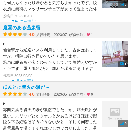
ら何度もゆったり浸かると気持ちよかったです。脱
3
衣所に無料のマッサージチェアがあって温まった体
をほぐしてくれま
投稿日:2023/10/07
続きを読む
庭園のある温泉宿
4.0
旅行時期：2023/07（約3年前）
1
仙台駅から送迎バスを利用しました。古さはありま
すが、掃除は行き届いていたと思います。
温泉は脱衣所が広くゆったりしていて着替えやすか
1
ったです。露天風呂が少し離れた場所にあります
が、バスタオルやスリッ
投稿日:2023/09/05
続きを読む
ほんとに篝火の湯だ～
4.0
旅行時期：2023/05（約3年前）
0
雰囲気ある篝火の湯が素敵でした。が、露天風呂が
遠い。スリッパとかタオルとかあるけどほぼ裸で階
段を下る経験はそうそうないかと…そして到着した
0
露天風呂が温くてそれは少しガッカリしました。男