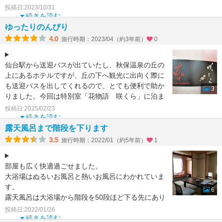
湯は温くなかった
投稿日:2023/10/31
続きを読む
ゆったりのんびり
4.0
旅行時期：2023/04（約3年前）
0
仙台駅から送迎バスが出ていたし、秋保温泉の丘の
上にあるホテルですが、丘の下へ観光に出向く際に
も送迎バスを出してくれるので、とても便利で助か
3
りました。今回は特別室「花物語 咲くら」に泊ま
りました。キッチ
投稿日:2025/02/23
続きを読む
露天風呂まで階段を下ります
3.5
旅行時期：2022/01（約5年前）
1
部屋も広く快適過ごせました。
大浴場はぬるいお風呂と熱いお風呂にわかれていま
す。
6
露天風呂は大浴場から階段を50段ほど下る先にあり
ます。
投稿日:2022/01/26
夜は明かりが少ないので怖い感じがします。
続きを読む