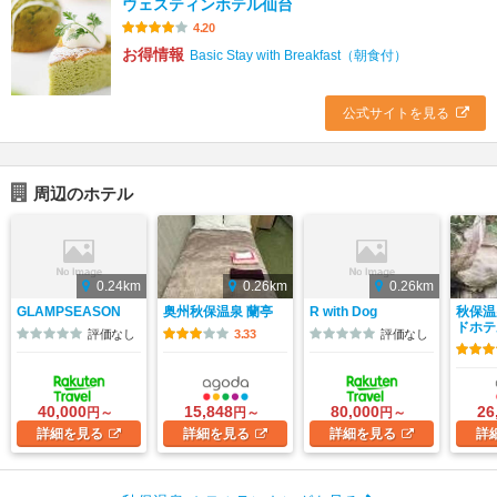
ウェスティンホテル仙台
4.20
お得情報
Basic Stay with Breakfast（朝食付）
公式サイトを見る
周辺のホテル
0.24km
0.26km
0.26km
GLAMPSEASON
奥州秋保温泉 蘭亭
R with Dog
秋保温
ドホテ
評価なし
3.33
評価なし
40,000
15,848
80,000
26
円～
円～
円～
詳細
を見る
詳細
を見る
詳細
を見る
詳