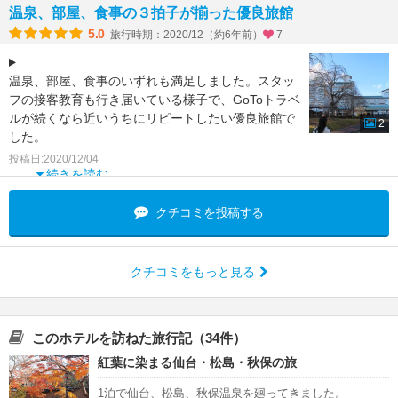
お湯は秋保温
温泉、部屋、食事の３拍子が揃った優良旅館
5.0
旅行時期：2020/12（約6年前）
7
温泉、部屋、食事のいずれも満足しました。スタッ
フの接客教育も行き届いている様子で、GoToトラベ
ルが続くなら近いうちにリピートしたい優良旅館で
2
した。
温泉は、日帰り入浴も長い時間帯で利用可能になっ
投稿日:2020/12/04
て
続きを読む
クチコミを投稿する
クチコミをもっと見る
このホテルを訪ねた旅行記（34件）
紅葉に染まる仙台・松島・秋保の旅
1泊で仙台、松島、秋保温泉を廻ってきました。