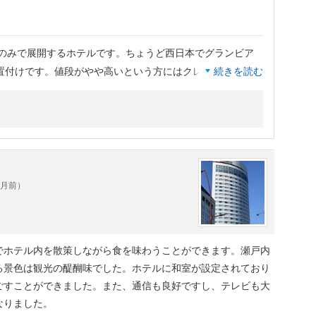
件のみで展開するホテルです。ちょうど西日本でグランビア
置付けです。値段がやや高いという方にはクレメントインも
続きを読む
少なくイベントなどあると予約が取れず根普段も高騰すると
は何にもまして代えがたいのでお勧めです
ヶ月前）
でホテル内を散策しながら食を味わうことができます。瀬戸内
る景色は観光の醍醐味でした。ホテルに和室が設定されており
ごすことができました。また、通信も良好ですし、テレビも大
なりました。