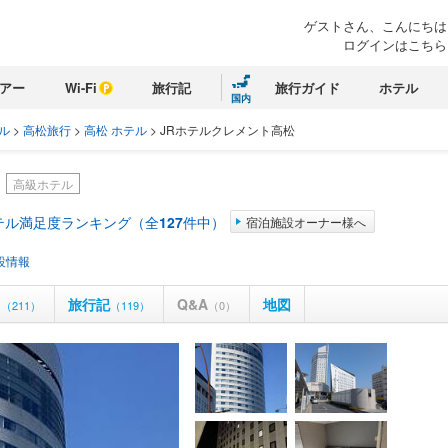
ゲストさん、こんにちは
ログインはこちら
アー
Wi-Fi
旅行記
旅行ガイド
ホテル
国内
ル
>
高松旅行
>
高松 ホテル
>
JRホテルクレメント高松
高級ホテル
テル満足度ランキング（全
127
件中）
宿泊施設オーナー様へ
設情報
ミ
旅行記
Q&A
地図
（211）
（119）
（0）