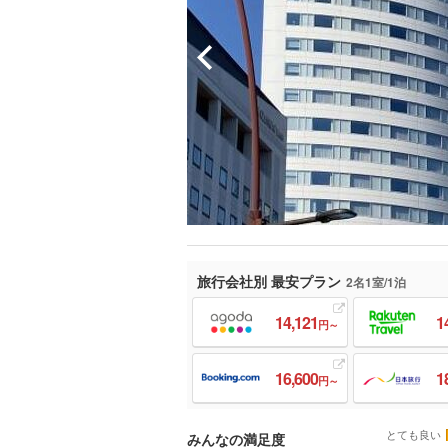
旅行会社別 最安プラン
2名1室/1泊
14,121
1
円～
16,600
1
円～
とても良い
みんなの満足度