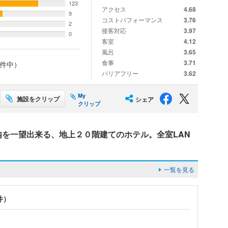
123
アクセス
4.68
9
コストパフォーマンス
3.76
2
接客対応
3.97
0
客室
4.12
風呂
3.65
食事
3.71
件中）
バリアフリー
3.62
My
施設をクリップ
シェア
クリップ
内を一望出来る、地上２０階建てのホテル。全室LAN
一覧を見る
件）