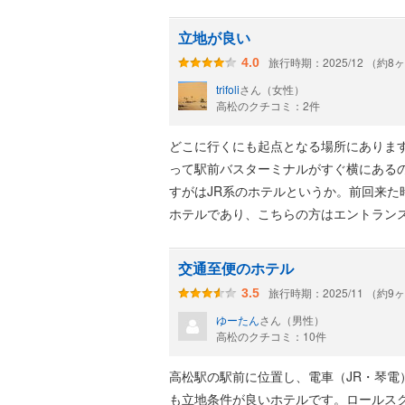
立地が良い
旅行時期：2025/12 （約8
4.0
trifoli
さん（女性）
高松のクチコミ：2件
どこに行くにも起点となる場所にありま
って駅前バスターミナルがすぐ横にある
すがはJR系のホテルというか。前回来
ホテルであり、こちらの方はエントラン
交通至便のホテル
旅行時期：2025/11 （約9
3.5
ゆーたん
さん（男性）
高松のクチコミ：10件
高松駅の駅前に位置し、電車（JR・琴
も立地条件が良いホテルです。ロールス