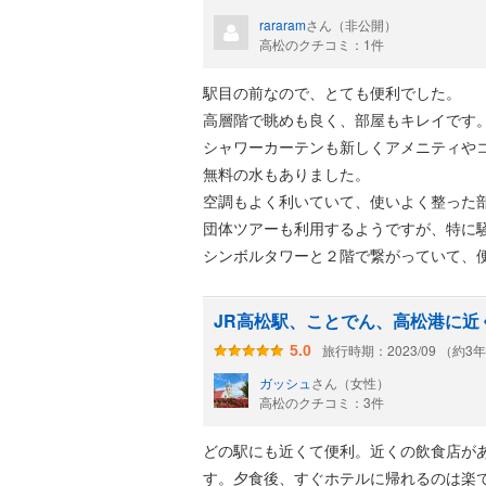
rararam
さん（非公開）
高松のクチコミ：1件
駅目の前なので、とても便利でした。
高層階で眺めも良く、部屋もキレイです
シャワーカーテンも新しくアメニティや
無料の水もありました。
空調もよく利いていて、使いよく整った
団体ツアーも利用するようですが、特に
シンボルタワーと２階で繋がっていて、
JR高松駅、ことでん、高松港に近
旅行時期：2023/09 （約3
5.0
ガッシュ
さん（女性）
高松のクチコミ：3件
どの駅にも近くて便利。近くの飲食店が
す。夕食後、すぐホテルに帰れるのは楽