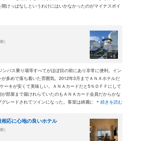
を開けっぱなしというわけにはいかなかったのがマイナスポイ
年前）
＋5
ムジンバス乗り場等すべてがほぼ目の前にあり非常に便利。イン
が多めで落ち着いた雰囲気。2012年3月までＡＮＡホテルだ
やケーキが安くて美味しい。ＡＮＡカードだと5％ＯＦＦにして
刊が部屋まで届けれらていたのもＡＮＡカード会員だからかな
プグレードされてツインになった。客室は綺麗に清掃されてお
続きを読む
いしいうどん屋さんもたくさんあるのでつけなくてもいい感
今後高松はこのホテルにしようと思った。
段相応に心地の良いホテル
年前）