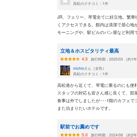
高松のクチコミ：1件
JR、フェリー、琴電全てに好立地。繁
くアクセスできる。館内は清潔で居心地が
モーニングや、駅ビルのパン屋など利用
立地＆ホスピタリティ最高
旅行時期：2025/03 （約1
4.5
michio
さん（女性）
高松のクチコミ：1件
高松港から近くて、琴電に乗るのにも便
スタッフの対応も皆さん感じ良くて、部
食事は外でしましたが･･･1階のカフェ
また泊まりたいホテルです。
駅前でお薦めです
旅行時期：2024/08 （約2
5.0