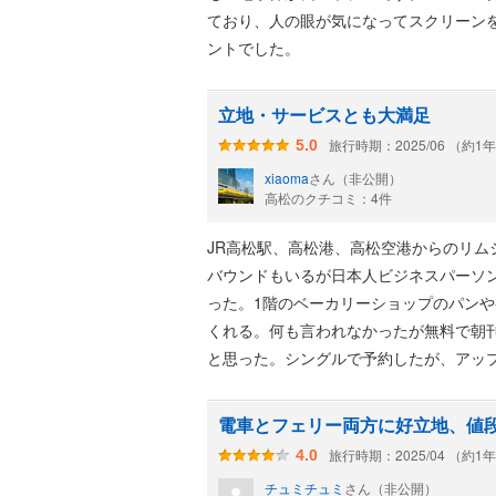
ており、人の眼が気になってスクリーン
ントでした。
立地・サービスとも大満足
旅行時期：2025/06 （約1
5.0
xiaoma
さん（非公開）
高松のクチコミ：4件
JR高松駅、高松港、高松空港からのリ
バウンドもいるが日本人ビジネスパーソン
った。1階のベーカリーショップのパン
くれる。何も言われなかったが無料で朝
と思った。シングルで予約したが、アッ
り、水2本用意あり。朝食は周辺ににお
じ。グレードの割にリーズナブルだし、
電車とフェリー両方に好立地、値
旅行時期：2025/04 （約1
4.0
チュミチュミ
さん（非公開）