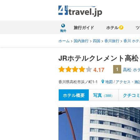
旅行ガイド
ホテル
ツ
海外
ホーム
>
国内旅行
>
四国
>
香川旅行
>
香川 ホテ
JRホテルクレメント高松
4.17
1
高松 ホ
香川県高松市浜ノ町1-1
地図
/
アクセス・施
ホテル概要
写真
クチコ
（388）