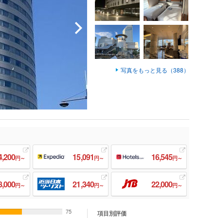
写真をもっと見る（388）
4,200
15,091
16,545
円～
円～
円～
8,000
21,340
22,000
円～
円～
円～
75
項目別評価