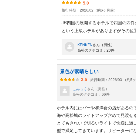
5.0
旅行時期：2026/02（約6ヶ月前）
JR四国の展開するホテルで四国の四
という上級ホテルがありますがその位
あります。四国、特に高松はホテルが
KENKEN
さん（男性）
いう問題ありますが、駅からの利便性
高松のクチコミ：20件
景色が素晴らしい
旅行時期：2026/03 （約5
3.5
こみっく
さん（男性）
高松のクチコミ：66件
ホテル内にはバーや和洋食の店があるの
海や高松城のライトアップ含めて見渡せ
とてもきれいで明るいライトで快適に過
型で満足してきています。リピーターに