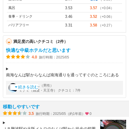
風呂
3.53
3.57
（+0.04）
食事・ドリンク
3.46
3.52
（+0.06）
バリアフリー
3.31
3.58
（+0.27）
満足度の高いクチコミ（2件）
快適な中級ホテルだと思います
4.0
旅行時期：2025/05
南海なんば駅からなんば南海通りを通ってすぐのところにある
ホテルです。場所がら周囲は食事処ばかり。
by
さん（男性）
Molly
隣にはローソン、反対側には有名なカフェや軽食の場所が
続きを読む
ミナミ（難波・天王寺） クチコミ：7件
あってたいへん便利なロケーションです。
移動しやすいです
3.5
旅行時期：2025/05（約1年前）
0
ＪＲ難波駅や大阪メトロのなんば駅から徒歩の範囲