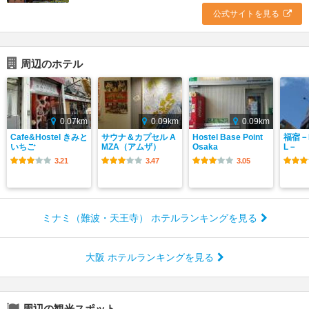
公式サイトを見る
周辺のホテル
0.07km
0.09km
0.09km
Cafe&Hostel きみと
サウナ＆カプセル A
Hostel Base Point
福宿－F
いちご
MZA（アムザ）
Osaka
L－
3.21
3.47
3.05
ミナミ（難波・天王寺） ホテルランキングを見る
大阪 ホテルランキングを見る
周辺の観光スポット