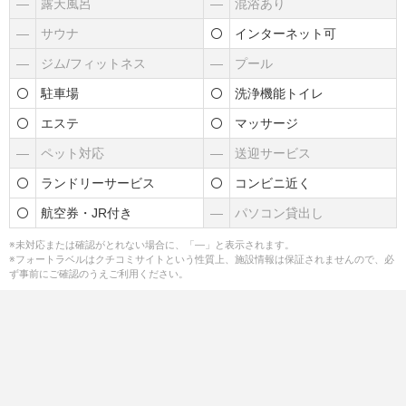
―
露天風呂
―
混浴あり
―
サウナ
インターネット可
―
ジム/フィットネス
―
プール
駐車場
洗浄機能トイレ
エステ
マッサージ
―
ペット対応
―
送迎サービス
ランドリーサービス
コンビニ近く
航空券・JR付き
―
パソコン貸出し
※未対応または確認がとれない場合に、「―」と表示されます。
※フォートラベルはクチコミサイトという性質上、施設情報は保証されませんので、必
ず事前にご確認のうえご利用ください。