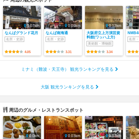
0.07km
0.09km
0.12km
なんばグランド花月
なんば南海通
大阪府立上方演芸資
NMB
料館(ワッハ上方)
名所・史跡
名所・史跡
名所・
美術館・博物館
4.05
3.31
3.34
ミナミ（難波・天王寺） 観光ランキングを見る
大阪 観光ランキングを見る
周辺のグルメ・レストランスポット
0.0km
0.03km
0.03km