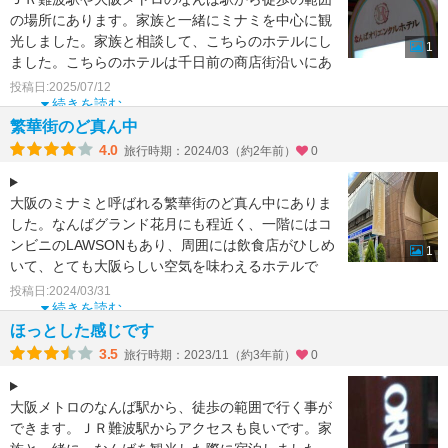
の場所にあります。家族と一緒にミナミを中心に観
光しました。家族と相談して、こちらのホテルにし
1
ました。こちらのホテルは千日前の商店街沿いにあ
り、雨の日も移動
投稿日:2025/07/12
続きを読む
繁華街のど真ん中
4.0
旅行時期：2024/03（約2年前）
0
大阪のミナミと呼ばれる繁華街のど真ん中にありま
した。なんばグランド花月にも程近く、一階にはコ
ンビニのLAWSONもあり、周囲には飲食店がひしめ
1
いて、とても大阪らしい空気を味わえるホテルで
す。入り口は重
投稿日:2024/03/31
続きを読む
ほっとした感じです
3.5
旅行時期：2023/11（約3年前）
0
大阪メトロのなんば駅から、徒歩の範囲で行く事が
できます。ＪＲ難波駅からアクセスも良いです。家