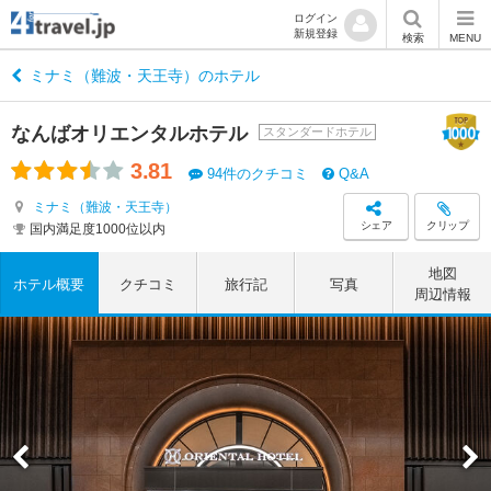
ログイン
新規登録
検索
MENU
ミナミ（難波・天王寺）のホテル
なんばオリエンタルホテル
スタンダードホテル
3.81
94件のクチコミ
Q&A
ミナミ（難波・天王寺）
シェア
クリップ
国内満足度1000位以内
地図
ホテル概要
クチコミ
旅行記
写真
周辺情報