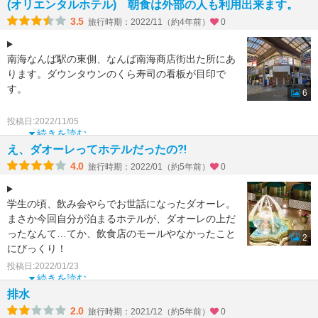
(オリエンタルホテル) 朝食は外部の人も利用出来ます。
3.5
旅行時期：2022/11（約4年前）
0
南海なんば駅の東側、なんば南海商店街出た所にあ
ります。ダウンタウンのくら寿司の看板が目印で
す。
6
朝食は朝７時から2階和食処和ぎ(ねぎ)でいただけま
投稿日:2022/11/05
す。料金は和洋の食べ物食べ放題1280円で、3階
続きを読む
え、ダオーレってホテルだったの⁈
4.0
旅行時期：2022/01（約5年前）
0
学生の頃、飲み会やらでお世話になったダオーレ。
まさか今回自分が泊まるホテルが、ダオーレの上だ
ったなんて…てか、飲食店のモールやなかったこと
2
にびっくり！
投稿日:2022/01/23
4Ｆにパテオがあったり、遅い時間は客室
続きを読む
排水
2.0
旅行時期：2021/12（約5年前）
0