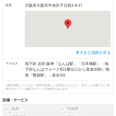
大阪府大阪市中央区千日前2-8-17
住所
大きな地図を見る
地下鉄 近鉄 阪神「なんば駅」「日本橋駅」：地
アクセス
下街なんばウォークB21番出口から直進30秒／南
海「難波駅」：徒歩3分
※施設情報については、時間の経過による変化などにより、必ずしも正確でない情
報が当サイトに掲載されている可能性があります。
設備・サービス
―
温泉
―
大浴場