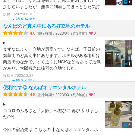
族と一緒に、なんばを観光した際に宿泊しました。
1
少し迷いましたが、無事に到着してほっとした気持
ちになりました。
投稿日:2025/06/10
続きを読む
なんばのど真ん中にある好立地のホテル
4.0
旅行時期：2023/04（約3年前）
0
まずなにより、立地が最高です。なんば、千日前の
繁華街のど真ん中にあります。ホテルがある場所は
商店街のなかで、すぐ近くにNGKなどもあって活気
1
があり、大阪観光に抜群の立地でした。
昔からあるホテルです
投稿日:2023/12/27
続きを読む
便利です◎ なんばオリエンタルホテル
4.5
旅行時期：2023/03（約3年前）
1
ココロのふるさと「大阪」へ遊びに 再び 戻りまし
た(^^)
6
今回の宿泊先は こちらの【 なんばオリエンタルホ