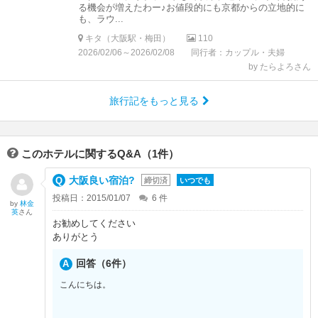
る機会が増えたわー♪お値段的にも京都からの立地的に
も、ラウ...
キタ（大阪駅・梅田）
110
2026/02/06～2026/02/08
同行者：カップル・夫婦
by たらよろさん
旅行記をもっと見る
このホテルに関するQ&A（1件）
大阪良い宿泊?
締切済
いつでも
投稿日：2015/01/07
6
件
by
林金
英
さん
お勧めしてください
ありがとう
回答（6件）
こんにちは。