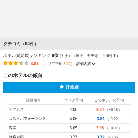
クチコミ（94件）
ホテル満足度ランキング
8位
(ミナミ（難波・天王寺） 446件中）
3.81
（エリア平均
3.22
）
評価内訳
このホテルの傾向
評価別
評価項目
エリア平均
このホテルの平均
アクセス
4.08
4.24
（+0.16）
コストパフォーマンス
4.06
3.84
（-0.22）
客室
3.65
3.98
（+0.33）
接客対応
3.77
3.72
（-0.05）