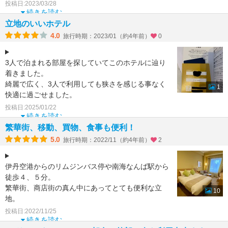
テル 】です
投稿日:2023/03/28
続きを読む
私は 国内ホテルの宿泊前には
立地のいいホテル
4.0
旅行時期：2023/01（約4年前）
0
毎回お電話して
3人で泊まれる部屋を探していてこのホテルに辿り
お部屋
着きました。
綺麗で広く、3人で利用しても狭さを感じる事なく
1
快適に過ごせました。
チェックアウトが12:00までだったのもゆっくり出
投稿日:2025/01/22
来てよかったです。
続きを読む
繁華街、移動、買物、食事も便利！
5.0
旅行時期：2022/11（約4年前）
2
伊丹空港からのリムジンバス停や南海なんば駅から
徒歩４、５分。
繁華街、商店街の真ん中にあってとても便利な立
10
地。
チェックイン時にスタッフさんから、明日の朝食は
投稿日:2022/11/25
７時から50名の団体が利用されるので
続きを読む