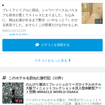
プレミアトリプルに宿泊。シャワーブースもバスタ
ブも排水が悪くてストレスたまりました。ちなみ
に、朝はお湯が出るまで数分（いやもっと？）かか
2
る状況でした。おそらくこの部屋だけなのかもしれ
ません。他は部屋も
投稿日:2021/12/26
続きを読む
クチコミを投稿する
クチコミをもっと見る
このホテルを訪ねた旅行記（11件）
のんびり連泊リフレッシュ@リーガロイヤルホテル
大阪ヴィニェットコレクション＆没入型体験型アー
ト空間♪MIRACLE WORLD OSAKA
リーガロイヤルホテル大阪が、IHG系のヴィニェットコ
10
レクションにリブランドして以来、週末ステイで利用す