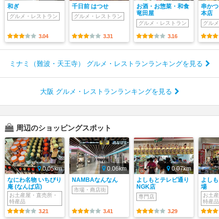
和ぎ
千日前 はつせ
お酒・お惣菜・和食
串かつ
竜田屋
本店
グルメ・レストラン
グルメ・レストラン
グルメ・レストラン
グルメ
3.04
3.31
3.16
ミナミ（難波・天王寺） グルメ・レストランランキングを見る
大阪 グルメ・レストランランキングを見る
周辺のショッピングスポット
0.05km
0.06km
0.07km
なにわ名物 いちびり
NAMBAなんなん
よしもとテレビ通り
よしも
庵 (なんば店)
NGK店
場
市場・商店街
お土産屋・直売所・
お土産
専門店
特産品
特産品
3.21
3.41
3.29