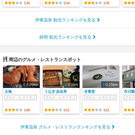
3.30
3.34
3.30
伊東温泉 観光ランキングを見る
静岡 観光ランキングを見る
周辺のグルメ・レストランスポット
0.09km
0.1km
0.25km
大海
うなぎ 浜名亭
甘青堂
市川製
グルメ・レストラン
グルメ・レストラン
グルメ・レストラン
グルメ
3.08
3.21
3.21
伊東温泉 グルメ・レストランランキングを見る