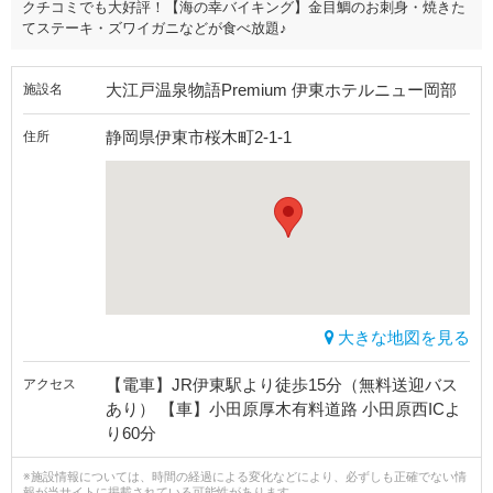
クチコミでも大好評！【海の幸バイキング】金目鯛のお刺身・焼きた
てステーキ・ズワイガニなどが食べ放題♪
大江戸温泉物語Premium 伊東ホテルニュー岡部
施設名
静岡県伊東市桜木町2-1-1
住所
大きな地図を見る
【電車】JR伊東駅より徒歩15分（無料送迎バス
アクセス
あり） 【車】小田原厚木有料道路 小田原西ICよ
り60分
※施設情報については、時間の経過による変化などにより、必ずしも正確でない情
報が当サイトに掲載されている可能性があります。