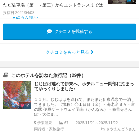
3
ただ駐車場（第一～第三）からエントランスまでは
距離はあるので雨天の際は
投稿日:2021/04/08
ちょっと不便です。
続きを読む
お風呂は相模棟と駿河棟の2か所にありますがど
クチコミを投稿する
クチコミをもっと見る
このホテルを訪ねた旅行記（29件）
じじばば連れて伊東へ。ホテルニュー岡部に泊まっ
てゆっくりしました♪
１１月。じじばばを連れて、またまた伊東温泉で一泊し
てきました。〈旅程〉◇１日目（金）・海老名ＳＡ・道
10
の駅 伊豆ゲートウェイ函南（かんなみ）・修善寺さん
ぽ・大仁ま...
伊東温泉
67
2025/11/21～2025/11/22
同行者：家族旅行
by さやえんどうさん