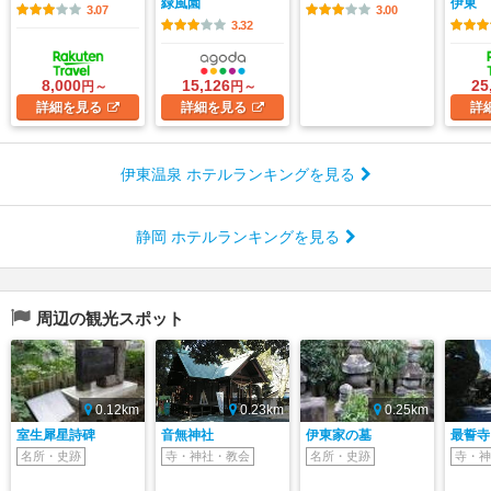
緑風園
伊東
3.07
3.00
3.32
8,000
15,126
25
円～
円～
詳細
を見る
詳細
を見る
詳
伊東温泉 ホテルランキングを見る
静岡 ホテルランキングを見る
周辺の観光スポット
0.12km
0.23km
0.25km
室生犀星詩碑
音無神社
伊東家の墓
最誓寺
名所・史跡
寺・神社・教会
名所・史跡
寺・神