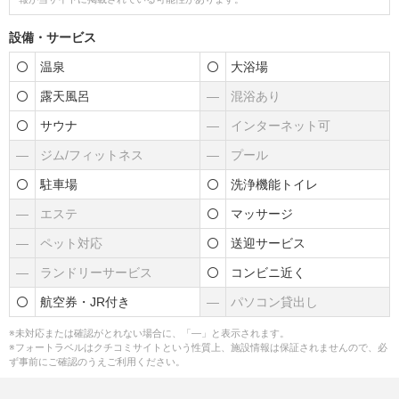
設備・サービス
温泉
大浴場
露天風呂
―
混浴あり
サウナ
―
インターネット可
―
ジム/フィットネス
―
プール
駐車場
洗浄機能トイレ
―
エステ
マッサージ
―
ペット対応
送迎サービス
―
ランドリーサービス
コンビニ近く
航空券・JR付き
―
パソコン貸出し
※未対応または確認がとれない場合に、「―」と表示されます。
※フォートラベルはクチコミサイトという性質上、施設情報は保証されませんので、必
ず事前にご確認のうえご利用ください。