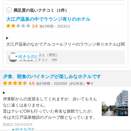
満足度の低いクチコミ（1件）
大江戸温泉の中でラウンジ有りのホテル
2.0
旅行時期：2023/11
大江戸温泉のなかでアルコールフリーのラウンジ有りホテルは関
東近郊ですとここホテルニュー岡部と鬼怒川温泉御苑の2つ
by
さん（男性）
meisuke
ここはキンメダイが目玉で作りたての握りが出てきたときは脂が
続きを読む
伊東温泉 クチコミ：3件
のっていて非常に美味しかっ
夕食、朝食のバイキングが楽しみなホテルです
4.5
旅行時期：2024/09（約2年前）
0
伊東駅からの送迎をしてくれますが、歩いてもそん
なに遠くはありません。
昔はテレビCMも行っていた有名な旅館でしたが、
9
今は大江戸温泉物語のグループ館となっています。
伊東の大川沿いにそびえる相模亭と
投稿日:2024/10/24
続きを読む