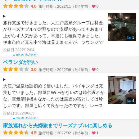
4.0
旅行時期：2022/11（約4年前）
0
旅行支援で行きました。大江戸温泉グループは料金
がリーズナブルで定額なので支援があってもあまり
上がらず人気があって、幸運にも確保できました。
1
伊東市内ど真ん中で海は見えませんが、ラウンジで
ビールがフリーだ
投稿日:2022/12/04
続きを読む
ベランダが汚い
3.0
旅行時期：2022/06（約4年前）
0
大江戸温泉物語初めて使いました。バイキングは充
実していました。部屋にWi-Fiがないのは時代遅れか
な。空気清浄機もなかったのは最近の宿としては珍
4
しいです。部屋も広くて良かったのですが、レース
のカーテン
投稿日:2022/06/15
続きを読む
家族連れから夫婦旅までリーズナブルに楽しめる
4.5
旅行時期：2022/02（約5年前）
1