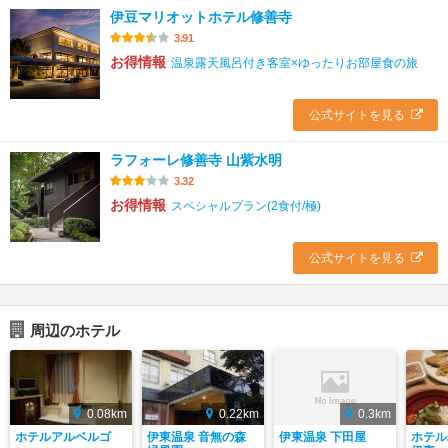
伊豆マリオットホテル修善寺
3.91
お得情報
温泉露天風呂付き客室×ゆったりお部屋食の旅
公式サイトを見る
ラフォーレ修善寺 山紫水明
3.32
お得情報
スペシャルプラン(2食付/極)
公式サイトを見る
周辺のホテル
0.08km
0.22km
0.3km
ホテルアルベルゴ
伊東温泉 音無の森
伊東温泉 下田屋
ホテル