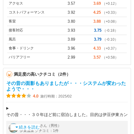
アクセス
3.57
3.69
（+0.12）
コストパフォーマンス
3.92
4.25
（+0.33）
客室
3.80
3.88
（+0.08）
接客対応
3.93
3.75
（-0.18）
風呂
3.89
3.79
（-0.10）
食事・ドリンク
3.96
4.33
（+0.37）
バリアフリー
2.99
3.57
（+0.58）
満足度の高いクチコミ（2件）
その昔の面影もありましたが・・・システムが変わった
ようで・・・
4.0
旅行時期：2025/02
その昔・・・３０年ほど前に宿泊しました。目的は伊豆伊東カン
トリークラブでのコンペの際の利用でした。その時は、単にニュ
by
さん（男性）
湘南本多
ー岡部だったような気がします。ほどほどの施設でゆっくり温泉
続きを読む
伊東温泉 クチコミ：1件
に浸かり体力を温存させつつ