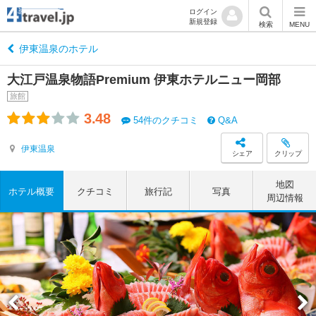
ログイン
新規登録
検索
MENU
伊東温泉のホテル
大江戸温泉物語Premium 伊東ホテルニュー岡部
旅館
3.48
54件のクチコミ
Q&A
伊東温泉
シェア
クリップ
地図
ホテル概要
クチコミ
旅行記
写真
周辺情報