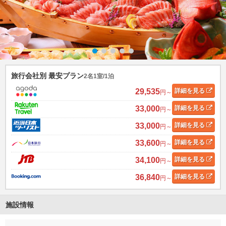
旅行会社別 最安プラン
2名1室/1泊
29,535
詳細
を見る
円～
33,000
詳細
を見る
円～
33,000
詳細
を見る
円～
33,600
詳細
を見る
円～
34,100
詳細
を見る
円～
36,840
詳細
を見る
円～
施設情報