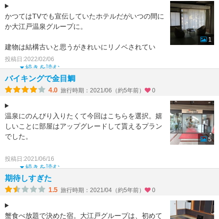
かつてはTVでも宣伝していたホテルだがいつの間に
か大江戸温泉グループに。
1
建物は結構古いと思うがきれいにリノベされてい
る。
投稿日:2022/02/06
お風呂は2か所にありそれぞれ内湯と露天完備。大
続きを読む
規模旅館なので時間帯に
バイキングで金目鯛
4.0
旅行時期：2021/06（約5年前）
0
温泉にのんびり入りたくて今回はこちらを選択。嬉
しいことに部屋はアップグレードして貰えるプラン
でした。
5
部屋は小上り?があってそこに布団が敷かれてい
投稿日:2021/06/16
て、別に畳敷きのスペースもあり清潔で居心地がよ
続きを読む
く
期待しすぎた
1.5
旅行時期：2021/04（約5年前）
0
蟹食べ放題で決めた宿。大江戸グループは、初めて