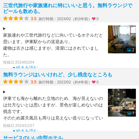
三世代旅行や家族連れに特にいいと思う。無料ラウンジで
ビールも飲める。
3.5
旅行時期：2024/02（約3年前）
0
家族連れや三世代旅行などに向いているホテルだと
思います。伊東駅からの送迎あり。
建物は古さは感じますが、清潔にはされていまし
2
た。
選べる浴衣、無料ラウンジ（お茶やビール、アイス
投稿日:2024/02/04
が頂ける。漫画、マッ
続きを読む
無料ラウンジはいいけれど、少し残念なところも
3.5
旅行時期：2023/02（約4年前）
0
伊東でも海から離れた立地のため、海が見えないの
は仕方ないとは思いますが、景色が楽しめないのは
残念です。
7
そのため露天風呂も周りは見えない造りになってい
てこれまた残念。
投稿日:2024/12/27
食事は海の幸を期待しましたが
続きを読む
サービスのいい中型ホテル