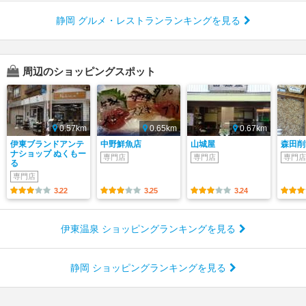
静岡 グルメ・レストランランキングを見る
周辺のショッピングスポット
0.57km
0.65km
0.67km
伊東ブランドアンテ
中野鮮魚店
山城屋
森田削
ナショップ ぬくもー
専門店
専門店
専門店
る
専門店
3.22
3.25
3.24
伊東温泉 ショッピングランキングを見る
静岡 ショッピングランキングを見る