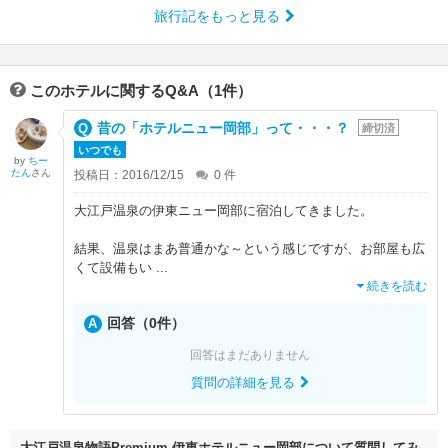
旅行記をもっと見る
このホテルに関するQ&A（1件）
昔の「ホテルニュー岡部」って・・・？
締切済
いつでも
by
ちー
たん
さん
投稿日：2016/12/15
0
件
大江戸温泉の伊東ニュー岡部に宿泊してきました。
結果、温泉はまあ普通かな～という感じですが、お部屋も広
くて設備もい
...
続きを読む
回答（0件）
回答はまだありません
質問の詳細を見る
大江戸温泉物語Premium 伊東ホテルニュー岡部について質問してみ