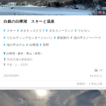
5
白銀の白樺湖 スキーと温泉
#
スキー
#
ポタキッズクラブ
#
ポタスノーランド
#
リビセン
#
リビルディングセンタージャパン
#
家族旅行
#
池の平スノーパーク
#
池の平ホテル
#
白樺湖
#
長野
白樺湖・蓼科・車山（長野）
乳幼児連れ家族旅行
予算：1～ 3万円
23
2024/03/09～
by ysさん
投稿日：１年以上前