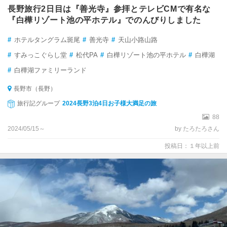
長野旅行2日目は『善光寺』参拝とテレビCMで有名な
『白樺リゾート池の平ホテル』でのんびりしました
#
ホテルタングラム斑尾
#
善光寺
#
天山小路山路
#
すみっこぐらし堂
#
松代PA
#
白樺リゾート池の平ホテル
#
白樺湖
#
白樺湖ファミリーランド
長野市（長野）
旅行記グループ
2024長野3泊4日お子様大満足の旅
88
2024/05/15～
by たろたろさん
投稿日：１年以上前