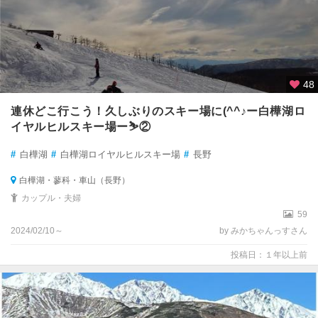
48
連休どこ行こう！久しぶりのスキー場に(^^♪ー白樺湖ロ
イヤルヒルスキー場ー⛷②
#
白樺湖
#
白樺湖ロイヤルヒルスキー場
#
長野
白樺湖・蓼科・車山（長野）
カップル・夫婦
59
2024/02/10～
by みかちゃんっすさん
投稿日：１年以上前