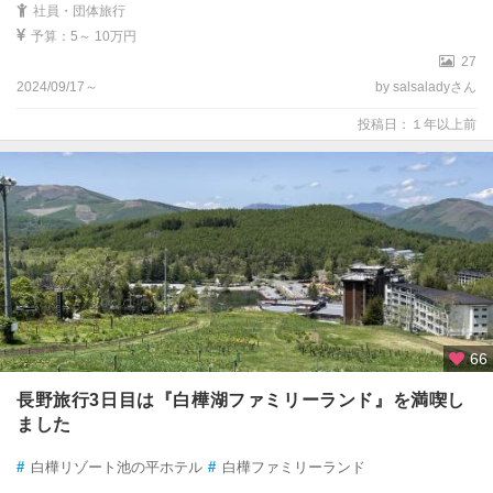
社員・団体旅行
予算：5～ 10万円
27
2024/09/17～
by salsaladyさん
投稿日：１年以上前
66
長野旅行3日目は『白樺湖ファミリーランド』を満喫し
ました
#
白樺リゾート池の平ホテル
#
白樺ファミリーランド