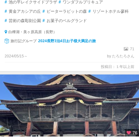
#
池の平レイクサイドプラザ
#
ワンダフルプリキュア
#
黄金アカシアの丘
#
ピーターラビットの森
#
リゾートホテル蓼科
#
芸術の森彫刻公園
#
お菓子のベルグランド
白樺湖・美ヶ原高原（長野）
旅行記グループ
2024長野3泊4日お子様大満足の旅
71
2024/05/15～
by たろたろさん
投稿日：１年以上前
76