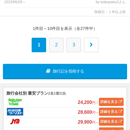
2023/06/28～
by wakupaku2さん
投稿日：１年以上前
1件目～10件目を表示（全27件中）
1
2
3
旅行記を投稿する
旅行会社別 最安プラン
2名1室/1泊
24,200
詳細
を見る
円～
28,600
詳細
を見る
円～
29,900
詳細
を見る
円～