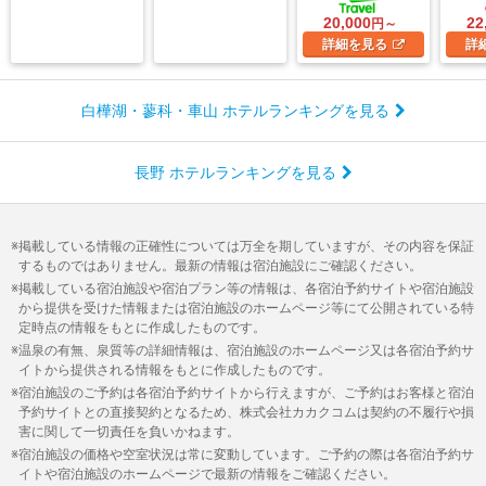
20,000
22
円～
詳細
を見る
詳
白樺湖・蓼科・車山 ホテルランキングを見る
長野 ホテルランキングを見る
掲載している情報の正確性については万全を期していますが、その内容を保証
するものではありません。最新の情報は宿泊施設にご確認ください。
掲載している宿泊施設や宿泊プラン等の情報は、各宿泊予約サイトや宿泊施設
から提供を受けた情報または宿泊施設のホームページ等にて公開されている特
定時点の情報をもとに作成したものです。
温泉の有無、泉質等の詳細情報は、宿泊施設のホームページ又は各宿泊予約サ
イトから提供される情報をもとに作成したものです。
宿泊施設のご予約は各宿泊予約サイトから行えますが、ご予約はお客様と宿泊
予約サイトとの直接契約となるため、株式会社カカクコムは契約の不履行や損
害に関して一切責任を負いかねます。
宿泊施設の価格や空室状況は常に変動しています。ご予約の際は各宿泊予約サ
イトや宿泊施設のホームページで最新の情報をご確認ください。