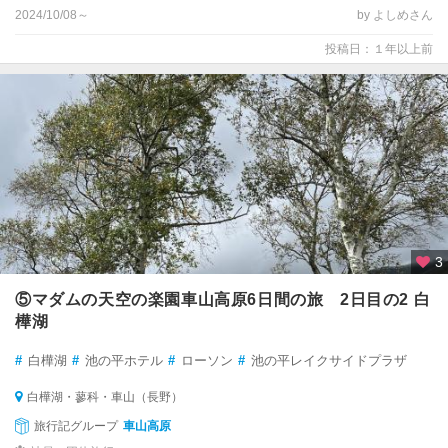
2024/10/08～
by よしめさん
投稿日：１年以上前
3
⑤マダムの天空の楽園車山高原6日間の旅 2日目の2 白
樺湖
#
白樺湖
#
池の平ホテル
#
ローソン
#
池の平レイクサイドプラザ
白樺湖・蓼科・車山（長野）
旅行記グループ
車山高原