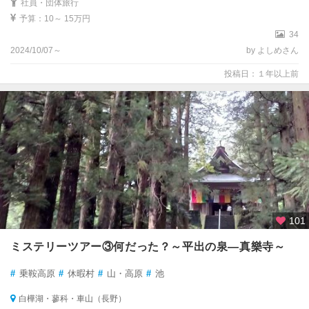
社員・団体旅行
予算：10～ 15万円
34
2024/10/07～
by よしめさん
投稿日：１年以上前
101
ミステリーツアー③何だった？～平出の泉―真樂寺～
#
乗鞍高原
#
休暇村
#
山・高原
#
池
白樺湖・蓼科・車山（長野）