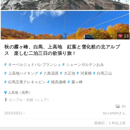
13
秋の霧ヶ峰、白馬、上高地 紅葉と雪化粧の北アルプ
ス 楽しむ二泊三日の欲張り旅！
#
オーベルジュドバレブランシュ
#
シェーンガルテンおみ
#
上高地ハイキング
#
八島湿原
#
大正池
#
河童橋
#
白馬三山
#
白馬五竜テレキャビン
#
穂高連峰
#
霧ヶ峰
上高地（長野）
カップル・夫婦（シニア）
43
2023/10/21～
by Lemonさん
投稿日：１年以上前