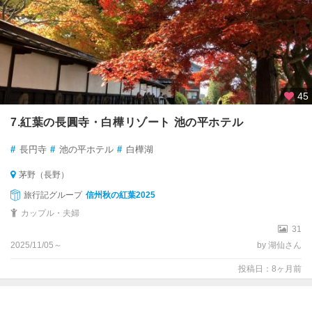
45
7.紅葉の長圓寺・白樺リゾート 池の平ホテル
#
長円寺
#
池の平ホテル
#
白樺湖
茅野（長野）
旅行記グループ
信州秋の紅葉2025
カップル・夫婦
31
2025/11/05～
by 湖仙さん
投稿日：8ヶ月前