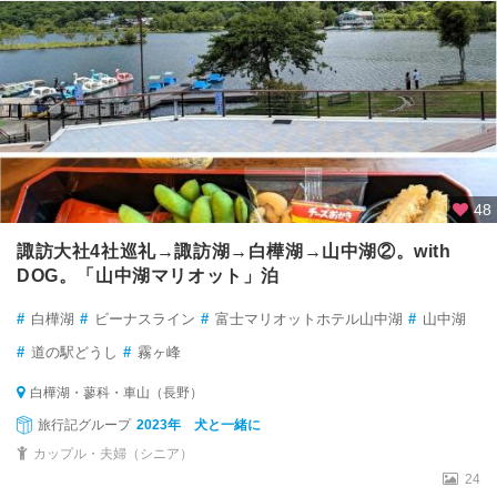
48
諏訪大社4社巡礼→諏訪湖→白樺湖→山中湖②。with
DOG。「山中湖マリオット」泊
#
白樺湖
#
ビーナスライン
#
富士マリオットホテル山中湖
#
山中湖
#
道の駅どうし
#
霧ヶ峰
白樺湖・蓼科・車山（長野）
旅行記グループ
2023年 犬と一緒に
カップル・夫婦（シニア）
24