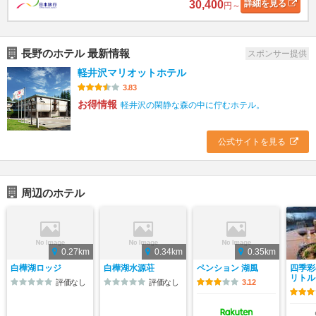
30,400
詳細
を見る
円～
長野のホテル 最新情報
スポンサー提供
軽井沢マリオットホテル
3.83
お得情報
軽井沢の閑静な森の中に佇むホテル。
公式サイトを見る
周辺のホテル
0.27km
0.34km
0.35km
白樺湖ロッジ
白樺湖水源荘
ペンション 湖風
四季彩
リトル
評価なし
評価なし
3.12