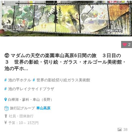
2
⑫ マダムの天空の楽園車山高原6日間の旅 ３日目の
３ 世界の影絵・切り絵・ガラス・オルゴール美術館・
池の平ホ...
#
池の平ホテル
#
世界の影絵切り絵ガラス美術館
#
池の平レイクサイドプラザ
白樺湖・蓼科・車山（長野）
旅行記グループ
車山高原
社員・団体旅行
予算：10～ 15万円
38