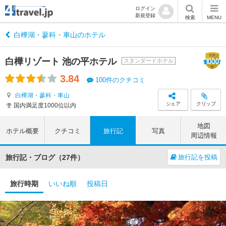
ログイン
新規登録
検索
MENU
白樺湖・蓼科・車山のホテル
白樺リゾート 池の平ホテル
スタンダードホテル
3.84
100件のクチコミ
白樺湖・蓼科・車山
シェア
クリップ
国内満足度1000位以内
地図
ホテル概要
クチコミ
旅行記
写真
周辺情報
旅行記・ブログ（27件）
旅行記を投稿
旅行時期
いいね順
投稿日