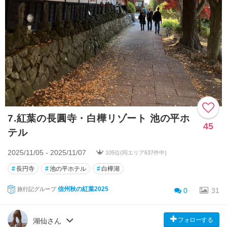
7.紅葉の長圓寺・白樺リゾート 池の平ホ
45
テル
2025/11/05 - 2025/11/07
105位(同エリア637件中)
#
長円寺
#
池の平ホテル
#
白樺湖
信州秋の紅葉2025
旅行記グループ
0
31
フォローする
湖仙さん