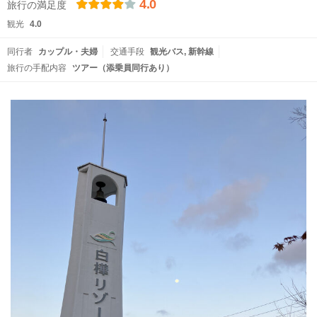
4.0
旅行の満足度
観光
4.0
同行者
カップル・夫婦
交通手段
観光バス
新幹線
旅行の手配内容
ツアー（添乗員同行あり）