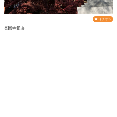
イチオシ
長圓寺銀杏