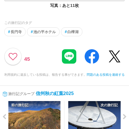
写真：あと
11
枚
この旅行記のタグ
#
長円寺
#
池の平ホテル
#
白樺湖
45
利用規約に違反している投稿は、報告する事ができます。
問題のある投稿を連絡する
信州秋の紅葉2025
旅行記グループ
前の旅行記
次の旅行記