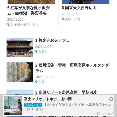
6.紅葉が見事な滝ヶ沢ダ
8.国立天文台野辺山
ム・白樺湖・巣栗渓谷
2025/11/05～
南牧・小海
2025/11/05～
白樺湖・蓼科・車山
1.善光寺お寺カフェ
2025/11/05～
長野市
2.松川渓谷・雷滝・斑尾高原ホテルタング
ラム
2025/11/05～
斑尾
3.高原リゾート斑尾高原 早朝散歩
2025/11/05～
富士マリオットホテル山中湖
斑尾
【温泉付き客室】温泉付客室×お部屋食のゆった
宿公式サイト
り旅（2食付）
スポンサー提供