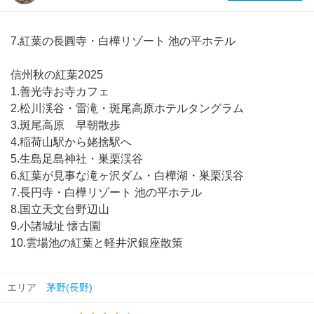
7.紅葉の長圓寺・白樺リゾート 池の平ホテル
信州秋の紅葉2025
1.善光寺お寺カフェ
2.松川渓谷・雷滝・斑尾高原ホテルタングラム
3.斑尾高原 早朝散歩
4.稲荷山駅から姥捨駅へ
5.生島足島神社・巣栗渓谷
6.紅葉が見事な滝ヶ沢ダム・白樺湖・巣栗渓谷
7.長円寺・白樺リゾート 池の平ホテル
8.国立天文台野辺山
9.小諸城址 懐古園
10.雲場池の紅葉と軽井沢銀座散策
エリア
茅野(長野)