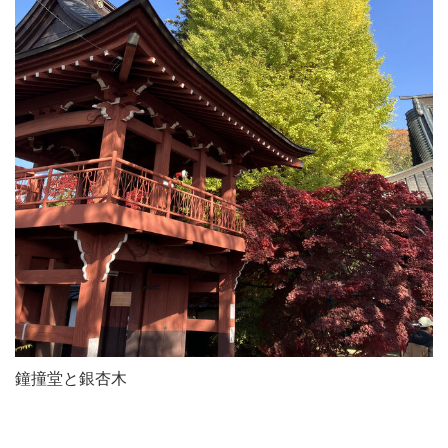
鐘撞堂と銀杏木