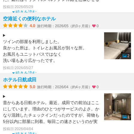
建物が建てられて
投稿日:2026/05/29
続きを読む
空港近くの便利なホテル
4.0
旅行時期：2026/05（約3ヶ月前）
0
ツインの部屋を利用しました。
良かった所は、トイレとお風呂が別々な所。
お風呂もユニットバスではなく
2
洗い場もあり広かったです。
ただ当然なから家の風呂とは違い
投稿日:2026/05/27
洗面器も風呂イスはありません
続きを読む
ホテル日航成田
5.0
旅行時期：2026/04（約4ヶ月前）
0
昔からある日航ホテル。最近、成田での前泊はここ
にしています。理由のひとつがサービスのよさ。か
なり混雑したチェックインだったのですが、荷物も
1
5分以内に部屋に到着。毎回この速さというのが実
にいい。客室はカ
投稿日:2026/04/04