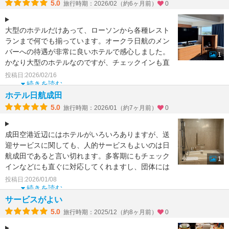
5.0
旅行時期：2026/02（約6ヶ月前）
0
大型のホテルだけあって、ローソンから各種レスト
ランまで何でも揃っています。オークラ日航のメン
バーへの待遇が非常に良いホテルで感心しました。
1
かなり大型のホテルなのですが、チェックインも直
ぐに対応してくれ
投稿日:2026/02/16
続きを読む
ホテル日航成田
5.0
旅行時期：2026/01（約7ヶ月前）
0
成田空港近辺にはホテルがいろいろありますが、送
迎サービスに関しても、人的サービスもよいのは日
航成田であると言い切れます。多客期にもチェック
1
インなどにも直ぐに対応してくれますし、団体には
バス、個人客には
投稿日:2026/01/08
続きを読む
サービスがよい
5.0
旅行時期：2025/12（約8ヶ月前）
0