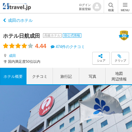
ログイン
新規登録
検索
MENU
成田のホテル
ホテル日航成田
高級ホテル
宿公式情報
4.44
474件のクチコミ
成田
シェア
クリップ
国内満足度50位以内
地図
ホテル概要
クチコミ
旅行記
写真
周辺情報