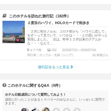
このホテルを訪ねた旅行記（182件）
２度目のハワイ、HOLOカードで街歩き
２月に初ホノルル、コロナ前から「ハワイに恋して」
をず～って見ていて、いつかは・・・との思いがやっと
実現しました。 次は、昨年１２月以来のグアムか
10
な・・・なんて...
オアフ島
192
2026/07/13～2026/07/18
同行者：カップル・夫婦（シニア）
by 南風さん
旅行記をもっと見る
このホテルに関するQ&A（0件）
ホテル日航成田について質問してみよう！
成田に行ったことがあるトラベラーのみなさんに、いっせいに質問で
きます。