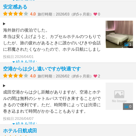
続きを読む
安定感ある
4.0
旅行時期：2026/03（約5ヶ月前）
0
海外旅行の後泊でした。
本当は安く上げようと、カプセルホテルのつもりで
したが、旅の疲れがあるときに誰かのいびきや会話
1
に邪魔されたくなかったので、ホテル日航にしまし
た。
投稿日:2026/04/01
バスの送迎もあるし、接客も良
続きを読む
空港からは少し遠いですが快適です
4.0
旅行時期：2026/02（約6ヶ月前）
2
成田空港からは少し距離がありますが、空港とホテ
ルの間は無料のシャトルバスで行き来することがで
きるので便利です。ただ、時間帯によっては渋滞に
0
巻き込まれて時間がかかることもあります。
ホテルの中にコンビ
投稿日:2026/04/07
続きを読む
ホテル日航成田