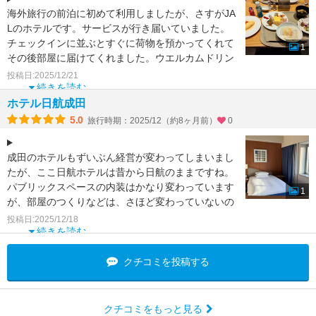
海外旅行の前泊に初めて利用しましたが、さすがJA
Lのホテルです。サービスが行き届いていました。
チェックインに並ぶとすぐに荷物を預かってくれて
1
その後部屋に届けてくれました。ウエルカムドリン
クの券がもらえ
投稿日:2025/12/21
続きを読む
ホテル日航成田
5.0
旅行時期：2025/12（約8ヶ月前）
0
成田のホテルもずいぶん経営が変わってしまいまし
たが、ここ日航ホテルは昔から日航のままですね。
パブリックスペースの内装はかなり変わっています
1
が、部屋のつくりなどは、さほど変わっていないの
で、昔の雰囲気も
投稿日:2025/12/18
続きを読む
クチコミを投稿する
クチコミをもっと見る