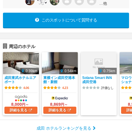
…他
このスポットについて質問する
周辺のホテル
0.39km
0.54km
0.75km
成田東武ホテルエア
東横イン成田空港本
Solana Smart INN
マロウ
ポート
館・新館
成田空港
ショナ
4.06
4.23
評価なし
8,000
8,869
8
円～
円～
詳細
を見る
詳細
を見る
詳
成田 ホテルランキングを見る