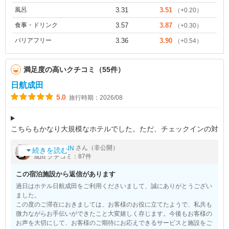
風呂
3.31
3.51
（+0.20）
食事・ドリンク
3.57
3.87
（+0.30）
バリアフリー
3.36
3.90
（+0.54）
満足度の高いクチコミ（55件）
日航成田
5.0
旅行時期：2026/08
こちらもかなり大規模なホテルでした。ただ、チェックインの対
応は日航は人海戦術というか、とにかく人手で対応しようという
by
さん（非公開）
DAMMANN
気迫がありました。わたしは日航オークラの会員なのですが、そ
続きを読む
成田 クチコミ：87件
の優待もきちんとしています
この宿泊施設から返信があります
過日はホテル日航成田をご利用くださいまして、誠にありがとうござい
ました。
この度のご滞在におきましては、お客様のお役に立てたようで、私共も
微力ながらお手伝いができたこと大変嬉しく存じます。今後もお客様の
お声を大切にして、お客様のご期待にお応えできるサービスと施設をご