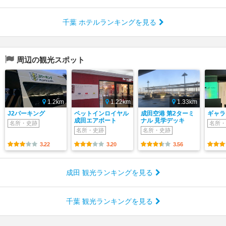
千葉 ホテルランキングを見る
周辺の観光スポット
1.2km
1.22km
1.33km
J2パーキング
ペットインロイヤル
成田空港 第2ターミ
ギャラ
成田エアポート
ナル 見学デッキ
名所・史跡
名所・
名所・史跡
名所・史跡
3.22
3.20
3.56
成田 観光ランキングを見る
千葉 観光ランキングを見る