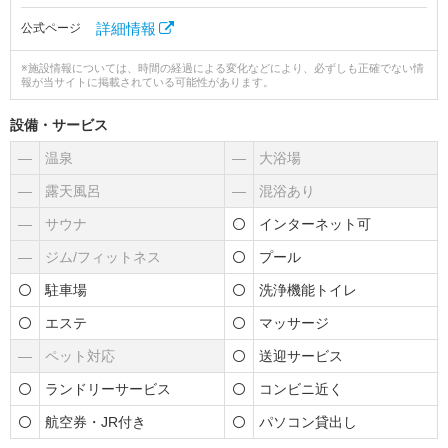
詳細情報
公式ページ
※施設情報については、時間の経過による変化などにより、必ずしも正確でない情
報が当サイトに掲載されている可能性があります。
設備・サービス
―
温泉
―
大浴場
―
露天風呂
―
混浴あり
―
サウナ
インターネット可
―
ジム/フィットネス
プール
駐車場
洗浄機能トイレ
エステ
マッサージ
―
ペット対応
送迎サービス
ランドリーサービス
コンビニ近く
航空券・JR付き
パソコン貸出し