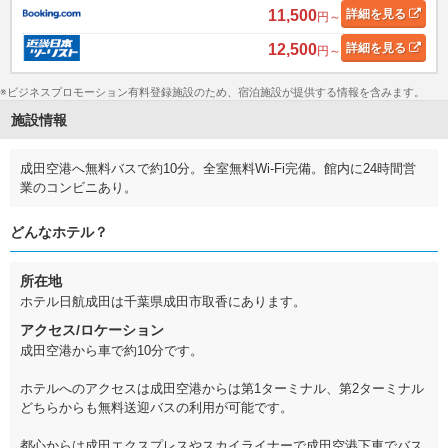
11,500
詳細
を見る
円～
12,500
詳細
を見る
円～
※ビジネスプロモーション有料登録施設のため、宿泊施設が提供する情報を含みます。
施設情報
成田空港へ無料バスで約10分。全室無料Wi-Fi完備。館内に24時間営
業のコンビニあり。
どんなホテル？
所在地
ホテル日航成田は千葉県成田市取香にあります。
アクセス/ロケーション
成田空港から車で約10分です。
ホテルへのアクセスは成田空港からは第1ターミナル、第2ターミナル
どちらからも無料送迎バスの利用が可能です。
都心からは成田エクスプレスやスカイライナーで成田空港下車でバス