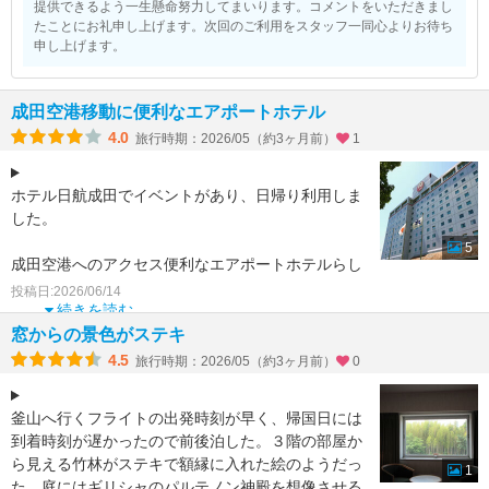
提供できるよう一生懸命努力してまいります。コメントをいただきまし
たことにお礼申し上げます。次回のご利用をスタッフ一同心よりお待ち
申し上げます。
成田空港移動に便利なエアポートホテル
4.0
旅行時期：2026/05（約3ヶ月前）
1
ホテル日航成田でイベントがあり、日帰り利用しま
した。
5
成田空港へのアクセス便利なエアポートホテルらし
く、訪日外国人客が多く、それに対応した外国人ス
投稿日:2026/06/14
タッフも多くて、実に国際色豊かでした。
続きを読む
窓からの景色がステキ
ホ
4.5
旅行時期：2026/05（約3ヶ月前）
0
釜山へ行くフライトの出発時刻が早く、帰国日には
到着時刻が遅かったので前後泊した。３階の部屋か
ら見える竹林がステキで額縁に入れた絵のようだっ
1
た。庭にはギリシャのパルテノン神殿を想像させる