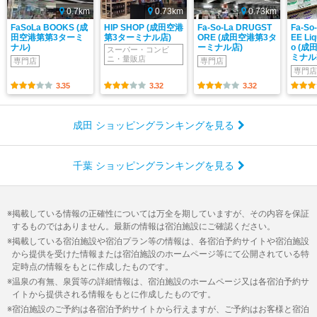
0.7km
0.73km
0.73km
FaSoLa BOOKS (成
HIP SHOP (成田空港
Fa-So-La DRUGST
Fa-So
田空港第第3ターミ
第3ターミナル店)
ORE (成田空港第3タ
EE Liq
ナル)
ーミナル店)
o (
スーパー・コンビ
ミナル3
ニ・量販店
専門店
専門店
専門店
3.35
3.32
3.32
成田 ショッピングランキングを見る
千葉 ショッピングランキングを見る
掲載している情報の正確性については万全を期していますが、その内容を保証
するものではありません。最新の情報は宿泊施設にご確認ください。
掲載している宿泊施設や宿泊プラン等の情報は、各宿泊予約サイトや宿泊施設
から提供を受けた情報または宿泊施設のホームページ等にて公開されている特
定時点の情報をもとに作成したものです。
温泉の有無、泉質等の詳細情報は、宿泊施設のホームページ又は各宿泊予約サ
イトから提供される情報をもとに作成したものです。
宿泊施設のご予約は各宿泊予約サイトから行えますが、ご予約はお客様と宿泊