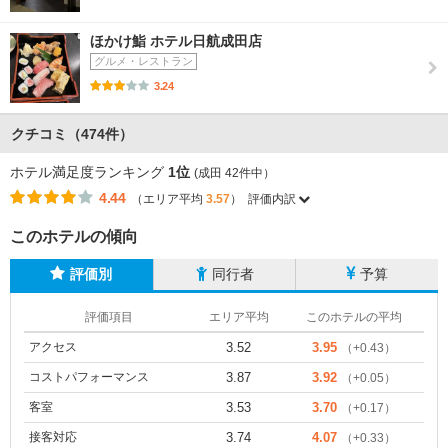
ほかけ鮨 ホテル日航成田店
グルメ・レストラン
3.24
クチコミ（474件）
ホテル満足度ランキング
1位
(成田 42件中）
4.44
（エリア平均
3.57
）
評価内訳
このホテルの傾向
評価別
同行者
予算
評価項目
エリア平均
このホテルの平均
アクセス
3.52
3.95
（+0.43）
コストパフォーマンス
3.87
3.92
（+0.05）
客室
3.53
3.70
（+0.17）
接客対応
3.74
4.07
（+0.33）