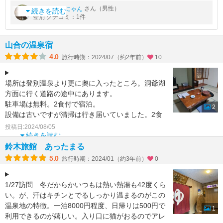
食付き個室で8550円とコスパ抜群です。トイレ共同だが清潔で
by
さん（男性）
ヤムヤムにゃん
ウォシュレット対応、温泉は源泉かけ流し。登別の近くながら、
続きを読む
登別 クチコミ：1件
泉質は意外に単純泉。24
山合の温泉宿
4.0
旅行時期：2024/07（約2年前）
10
場所は登別温泉より更に奧に入ったところ。洞爺湖
方面に行く道路の途中にあります。
駐車場は無料。2食付で宿泊。
2
設備は古いですが清掃は行き届いていました。2食
付でも8千円程度でしたのでお得感ありまし
投稿日:2024/08/05
続きを読む
鈴木旅館 あったまる
5.0
旅行時期：2024/01（約3年前）
0
1/27訪問 冬だからかいつもは熱い熱湯も42度くら
い。が、汗はキチンとでるしっかり温まるのがこの
温泉地の特徴。一泊8000円程度、日帰りは500円で
1
利用できるのが嬉しい。入り口に猫がおるのでアレ