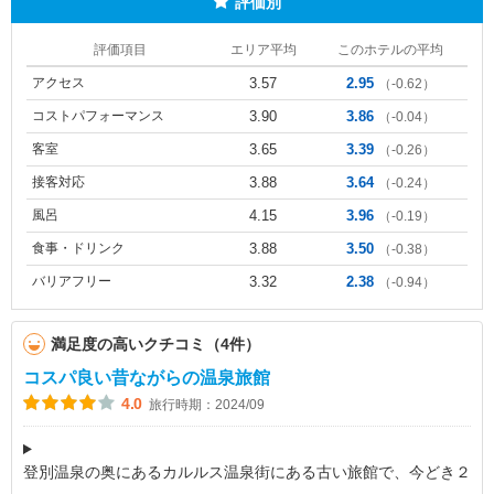
評価別
評価項目
エリア平均
このホテルの平均
アクセス
3.57
2.95
（-0.62）
コストパフォーマンス
3.90
3.86
（-0.04）
客室
3.65
3.39
（-0.26）
接客対応
3.88
3.64
（-0.24）
風呂
4.15
3.96
（-0.19）
食事・ドリンク
3.88
3.50
（-0.38）
バリアフリー
3.32
2.38
（-0.94）
満足度の高いクチコミ（4件）
コスパ良い昔ながらの温泉旅館
4.0
旅行時期：2024/09
登別温泉の奥にあるカルルス温泉街にある古い旅館で、今どき２