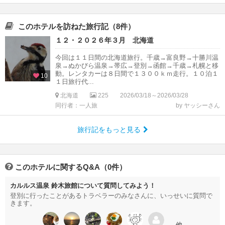
このホテルを訪ねた旅行記（8件）
１２・２０２６年３月 北海道
今回は１１日間の北海道旅行。千歳→富良野→十勝川温
泉→ぬかびら温泉→帯広→登別→函館→千歳→札幌と移
動。レンタカーは８日間で１３００ｋｍ走行。１０泊１
10
１日旅行代...
北海道
225
2026/03/18～2026/03/28
同行者：一人旅
by ヤッシーさん
旅行記をもっと見る
このホテルに関するQ&A（0件）
カルルス温泉 鈴木旅館について質問してみよう！
登別に行ったことがあるトラベラーのみなさんに、いっせいに質問で
きます。
…他