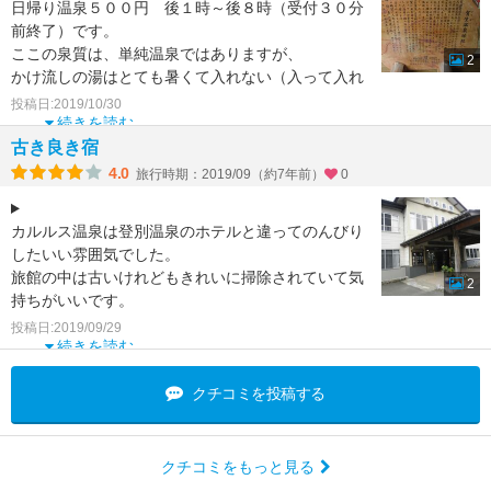
日帰り温泉５００円 後１時～後８時（受付３０分
前終了）です。
ここの泉質は、単純温泉ではありますが、
2
かけ流しの湯はとても暑くて入れない（入って入れ
ないこともないけど）
投稿日:2019/10/30
そこを地下水で、温湯、中
続きを読む
古き良き宿
4.0
旅行時期：2019/09（約7年前）
0
カルルス温泉は登別温泉のホテルと違ってのんびり
したいい雰囲気でした。
旅館の中は古いけれどもきれいに掃除されていて気
2
持ちがいいです。
お部屋にトイレと洗面所がないのもそう不便ではあ
投稿日:2019/09/29
りませんでした。
続きを読む
クチコミを投稿する
クチコミをもっと見る