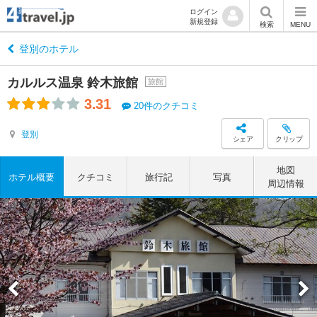
ログイン
新規登録
検索
MENU
登別のホテル
カルルス温泉 鈴木旅館
旅館
3.31
20件のクチコミ
登別
シェア
クリップ
地図
ホテル概要
クチコミ
旅行記
写真
周辺情報