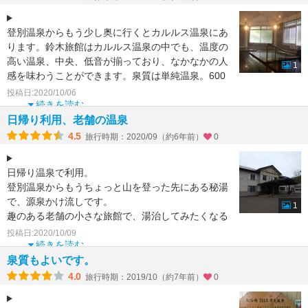
登別温泉からもう少し奥に行くとカルルス温泉にあ
ります。鈴木旅館はカルルス温泉の中でも、温度の
高い温泉、中央、低音が揃っており、なかなかの人
1
感を味わうことができます。泉質は単純温泉。600
ミリグラムのお
投稿日:2020/10/06
続きを読む
日帰り利用、老舗の温泉
4.5
旅行時期：2020/09（約6年前）
0
日帰り温泉で利用。
登別温泉からもうちょっと山を登った先にある秘湯
で、源泉かけ流しです。
1
趣のある老舗の小さな旅館で、湯治してみたくなる
佇まいでした。
投稿日:2020/10/09
お風呂は3つあり、それぞれ温度が違いますが
続きを読む
泉質もよいです。
4.0
旅行時期：2019/10（約7年前）
0