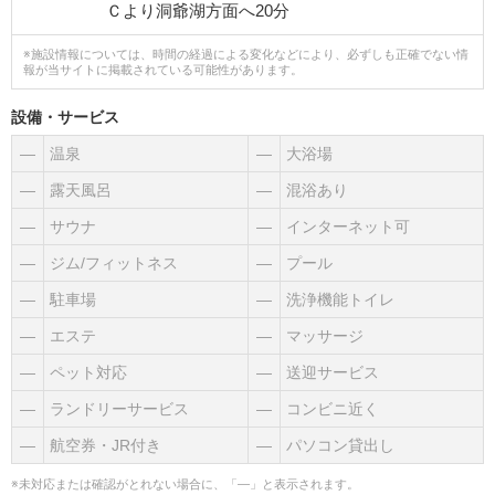
Ｃより洞爺湖方面へ20分
※施設情報については、時間の経過による変化などにより、必ずしも正確でない情
報が当サイトに掲載されている可能性があります。
設備・サービス
―
温泉
―
大浴場
―
露天風呂
―
混浴あり
―
サウナ
―
インターネット可
―
ジム/フィットネス
―
プール
―
駐車場
―
洗浄機能トイレ
―
エステ
―
マッサージ
―
ペット対応
―
送迎サービス
―
ランドリーサービス
―
コンビニ近く
―
航空券・JR付き
―
パソコン貸出し
※未対応または確認がとれない場合に、「―」と表示されます。