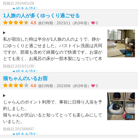
ルギ
投稿日:2024/01/28
続きを読む
1人旅の人が多くゆっくり過ごせる
4.5
旅行時期：2023/11（約3年前）
0
私が宿泊した時は半分が1人旅の人のようで、静か
にゆっくりと過ごせました。バストイレ洗面は共同
ですが、部屋も含めて綺麗なので快適です。お湯が
2
とても良く、お風呂の床が一部木製になっていて木
のまくらを使って
投稿日:2023/11/30
続きを読む
猫ちゃんのいるお宿
4.0
旅行時期：2023/06（約3年前）
0
じゃらんのポイント利用で、事前に日帰り入浴を予
約しました。
猫ちゃんが沢山いると知ってとっても楽しみにして
1
いました。
宿の前に猫ちゃんが一匹、と思いきや、ぞろぞろと
投稿日:2023/06/07
どこからともなく猫が出てきて、全
続きを読む