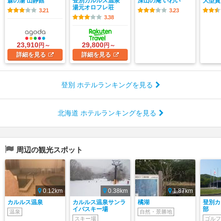
森の湯 山静館
登別カルルス温泉
深山の庵 いわい
大型貸
湯元オロフレ荘
3.21
3.23
3.38
23,910
29,800
円～
円～
詳細
を見る
詳細
を見る
登別 ホテルランキングを見る
北海道 ホテルランキングを見る
周辺の観光スポット
0.12km
0.38km
1.87km
カルルス温泉
カルルス温泉サンラ
橘湖
登別カ
イバスキー場
部
温泉
自然・景勝地
スキー場
ゴルフ