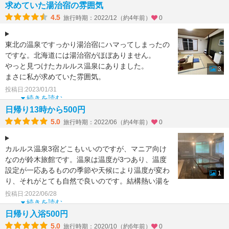
求めていた湯治宿の雰囲気
4.5
旅行時期：2022/12（約4年前）
0
東北の温泉ですっかり湯治宿にハマってしまったの
ですな。北海道には湯治宿がほぼありません。
やっと見つけたカルルス温泉にありました。
3
まさに私が求めていた雰囲気。
バストイレは共同ですが、清潔です
投稿日:2023/01/31
続きを読む
日帰り13時から500円
5.0
旅行時期：2022/06（約4年前）
0
カルルス温泉3宿どこもいいのですが、マニア向け
なのが鈴木旅館です。温泉は温度が3つあり、温度
設定が一応あるものの季節や天候により温度が変わ
1
り、それがとても自然で良いのです。結構熱い湯を
楽しむことができ
投稿日:2022/06/28
続きを読む
日帰り入浴500円
5.0
旅行時期：2020/10（約6年前）
0