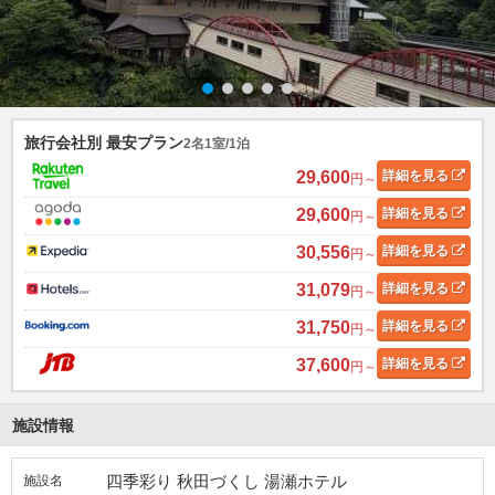
旅行会社別 最安プラン
2名1室/1泊
29,600
詳細
を見る
円～
29,600
詳細
を見る
円～
30,556
詳細
を見る
円～
31,079
詳細
を見る
円～
31,750
詳細
を見る
円～
37,600
詳細
を見る
円～
施設情報
四季彩り 秋田づくし 湯瀬ホテル
施設名