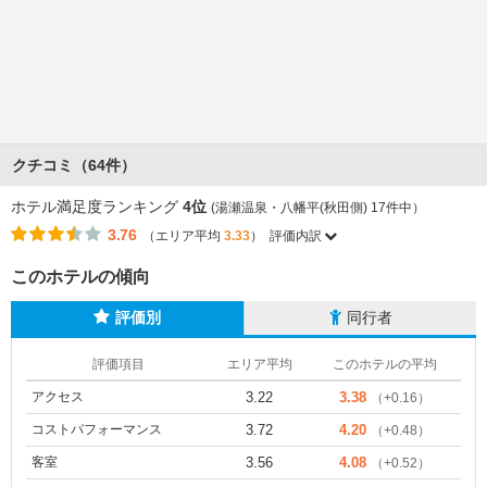
クチコミ（64件）
ホテル満足度ランキング
4位
(湯瀬温泉・八幡平(秋田側) 17件中）
3.76
（エリア平均
3.33
）
評価内訳
このホテルの傾向
評価別
同行者
評価項目
エリア平均
このホテルの平均
アクセス
3.22
3.38
（+0.16）
コストパフォーマンス
3.72
4.20
（+0.48）
客室
3.56
4.08
（+0.52）