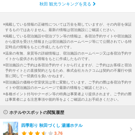
秋田 観光ランキングを見る
掲載している情報の正確性については万全を期していますが、その内容を保証
するものではありません。最新の情報は宿泊施設にご確認ください。
掲載している宿泊施設や宿泊プラン等の情報は、各宿泊予約サイトや宿泊施設
から提供を受けた情報または宿泊施設のホームページ等にて公開されている特
定時点の情報をもとに作成したものです。
温泉の有無、泉質等の詳細情報は、宿泊施設のホームページ又は各宿泊予約サ
イトから提供される情報をもとに作成したものです。
宿泊施設のご予約は各宿泊予約サイトから行えますが、ご予約はお客様と宿泊
予約サイトとの直接契約となるため、株式会社カカクコムは契約の不履行や損
害に関して一切責任を負いかねます。
宿泊施設の価格や空室状況は常に変動しています。ご予約の際は各宿泊予約サ
イトや宿泊施設のホームページで最新の情報をご確認ください。
各種ポイント付与やクーポン等の特典は事業者より提供されます。ご予約の際
は事業者による注意事項や規約等をよくご確認の上お手続きください。
ホテルやスポットの閲覧履歴
四季彩り 秋田づくし 湯瀬ホテル
3.76