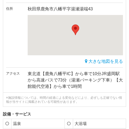
秋田県鹿角市八幡平字湯瀬湯端43
住所
大きな地図を見る
東北道【鹿角八幡平IC】から車で10分JR盛岡駅
アクセス
から高速バスで73分（湯瀬パーキング下車）【大
館能代空港】から車で1時間
※施設情報については、時間の経過による変化などにより、必ずしも正確でない情
報が当サイトに掲載されている可能性があります。
設備・サービス
温泉
大浴場