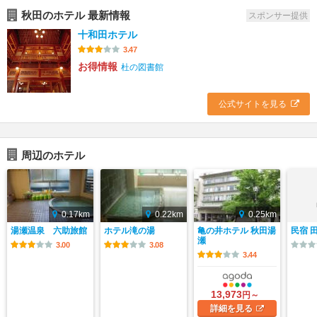
秋田のホテル 最新情報
スポンサー提供
十和田ホテル
3.47
お得情報
杜の図書館
公式サイトを見る
周辺のホテル
0.17km
0.22km
0.25km
湯瀬温泉 六助旅館
ホテル滝の湯
亀の井ホテル 秋田湯
民宿 
瀬
3.00
3.08
3.44
13,973
円～
詳細
を見る