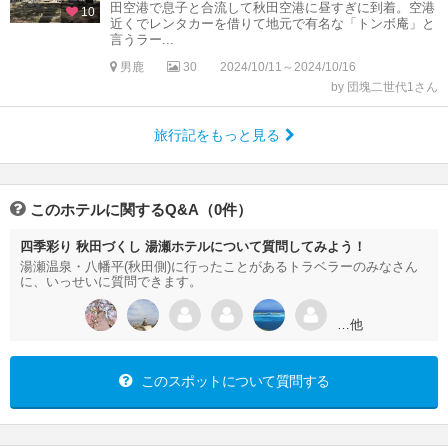
田空港で息子と合流して秋田空港に昼すぎに到着。空港
10
近くでレンタカーを借りて地元で有名な「トンボ庵」と
言うラー...
男鹿
30
2024/10/11～2024/10/16
by 団塊二世代1さん
旅行記をもっと見る
このホテルに関するQ&A（0件）
四季彩り 秋田づくし 湯瀬ホテルについて質問してみよう！
湯瀬温泉・八幡平(秋田側)に行ったことがあるトラベラーのみなさん
に、いっせいに質問できます。
…他
このスポットについて質問する