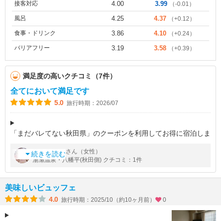
接客対応
4.00
3.99
（-0.01）
風呂
4.25
4.37
（+0.12）
食事・ドリンク
3.86
4.10
（+0.24）
バリアフリー
3.19
3.58
（+0.39）
満足度の高いクチコミ（7件）
全てにおいて満足です
5.0
旅行時期：2026/07
「まだバレてない秋田県」のクーポンを利用してお得に宿泊しま
した。本館と別館のある大きなホテルで年季が入っていますが、
by
さん（女性）
たろたろ
改装されているので館内も客室もとても綺麗です。ラウンジには
続きを読む
湯瀬温泉・八幡平(秋田側) クチコミ：1件
コーヒー・紅茶などのドリン
美味しいビュッフェ
4.0
旅行時期：2025/10（約10ヶ月前）
0