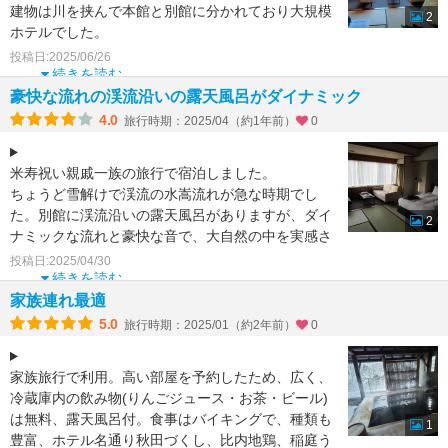
建物は川を挟んで本館と別館に分かれており大規模
2
ホテルでした。
本館1階のラウンジでは、夕方日本酒、焼酎等がFre
投稿日:2025/06/26
eでいただけたが、お燗も
続きを読む
豪快な流れの渓流沿いの露天風呂がダイナミック
4.0
旅行時期：2025/04（約1年前）
0
米寿祝い親戚一族の旅行で宿泊しました。
ちょうど雪解けで渓流の水嵩流れが急な時期でし
た。別館に渓流沿いの露天風呂がありますが、ダイ
2
ナミックな流れと豪快な音で、大自然の中を実感さ
せられる感覚でした。当
投稿日:2025/04/30
続きを読む
家族連れ最適
5.0
旅行時期：2025/01（約2年前）
0
家族旅行で利用。高い部屋を予約したため、広く、
冷蔵庫内の飲み物(りんごジュース・お茶・ビール)
は無料、露天風呂付。食事はバイキングで、種類も
1
豊富、ホテル名通り秋田づくし、比内地鶏、稲庭う