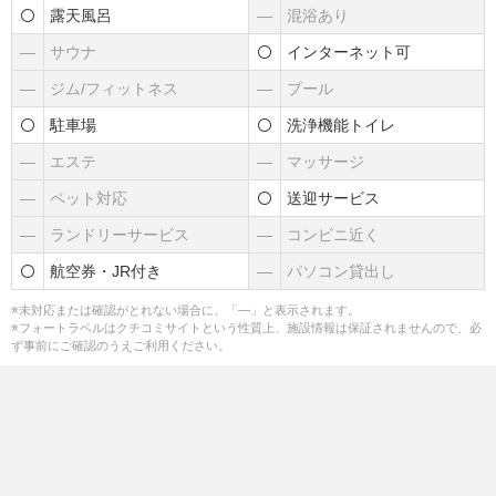
露天風呂
―
混浴あり
―
サウナ
インターネット可
―
ジム/フィットネス
―
プール
駐車場
洗浄機能トイレ
―
エステ
―
マッサージ
―
ペット対応
送迎サービス
―
ランドリーサービス
―
コンビニ近く
航空券・JR付き
―
パソコン貸出し
※未対応または確認がとれない場合に、「―」と表示されます。
※フォートラベルはクチコミサイトという性質上、施設情報は保証されませんので、必
ず事前にご確認のうえご利用ください。