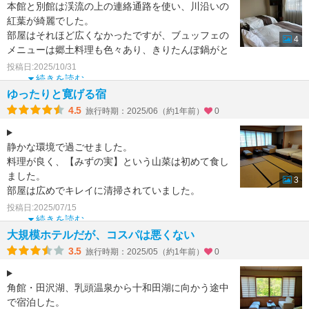
本館と別館は渓流の上の連絡通路を使い、川沿いの
紅葉が綺麗でした。
部屋はそれほど広くなかったですが、ブュッフェの
4
メニューは郷土料理も色々あり、きりたんぽ鍋がと
ても美味しかったです。ラウンジのピーチテ
投稿日:2025/10/31
続きを読む
ゆったりと寛げる宿
4.5
旅行時期：2025/06（約1年前）
0
静かな環境で過ごせました。
料理が良く、【みずの実】という山菜は初めて食し
ました。
3
部屋は広めでキレイに清掃されていました。
風呂は大きな浴槽で、渓谷美を眺めながら入浴でき
投稿日:2025/07/15
ます。
続きを読む
脱衣場には天
大規模ホテルだが、コスパは悪くない
3.5
旅行時期：2025/05（約1年前）
0
角館・田沢湖、乳頭温泉から十和田湖に向かう途中
で宿泊した。