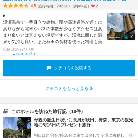
4.5
旅行時期：2022/07（約4年前）
2
湯瀬温泉で一番目立つ建物。駅や高速道路が近くに
ありながら電車やバスの本数が少なくアクセスはあ
まり良いとは言えない場所ですが、渓流に面した温
10
泉が気持ち良い。また秋田の食材を使った料理も美
味しく、ラウンジ
投稿日:2022/07/30
続きを読む
クチコミを投稿する
クチコミをもっと見る
このホテルを訪ねた旅行記（18件）
母親の誕生日祝いに長男が秋田、青森、東京の観光
地に5泊6日のプレゼント旅行
初日は自宅を7時30分に車で出発して空港に移動し、羽