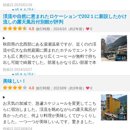
どん、きりたん
投稿日:2025/01/19
続きを読む
渓流や自然に恵まれたロケーションで202１に新設したかけ
流しの露天風呂付別館が評判
4.5
旅行時期：2024/10（約2年前）
0
秋田県の北西部にある湯瀬温泉ですが、近くのの渓
流や広大な自然庭園に囲まれたホテルでエントラン
スも広く奥行にもかなり広くコーヒーが無料で持ち
10
出し可能で綺麗でした。部屋もかなり広い部屋で本
館と別館の間を渓
投稿日:2024/10/27
続きを読む
美味しい！
4.0
旅行時期：2023/09（約3年前）
0
お天気の加減で、急遽スケジュールを変更してこち
らに宿泊しました。渓流を眺めながらの露天風呂が
良かったのと、何より料理が美味しくてびっくりし
1
ました。一つ一つが美味しいんです。驚きました。
スタッフの方の対
投稿日:2023/09/24