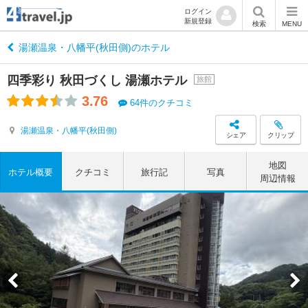
ログイン
新規登録
検索
MENU
湯瀬温泉・八幡平(秋田側)のホテル
四季彩り 秋田づくし 湯瀬ホテル
旅館
3.76
64件のクチコミ
湯瀬温泉・八幡平(秋田側)
シェア
クリップ
地図
ホテル概要
クチコミ
旅行記
写真
周辺情報