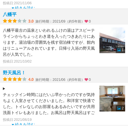
館内に内風呂、露天風呂があるが、本館の玄関から
投稿日:2021/11/06
スリッパで数分歩く宿の前
続きを読む
八幡平
3.0
旅行時期：2021/09（約5年前）
0
八幡平最古の温泉といわれるふけの湯はアスピーテ
ラインからちょっとわき道を入ったつきあたりにあ
ります。湯治場の雰囲気を残す宿泊棟ですが、館内
はリニューアルされています。日帰り入浴の野天風
1
呂が人気でした。
投稿日:2021/10/02
野天風呂！
4.0
旅行時期：2021/06（約5年前）
0
チェックイン時間にはだいぶ早かったのですが気持
ちよく入室させてくださいました。和洋室で快適で
した。トイレなしのお部屋もあるみたいですが共用
2
洗面トイレもありました。お風呂は野天風呂はすご
く雄大で誰もいな
投稿日:2021/06/19
続きを読む