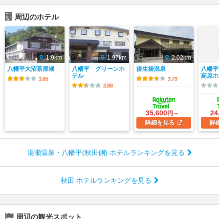
周辺のホテル
1.9km
1.97km
2.02km
八幡平大沼茶屋湖
八幡平 グリーンホ
後生掛温泉
八幡平
テル
高原ホ
3.05
3.79
2.88
35,600
24
円～
詳細
を見る
詳
湯瀬温泉・八幡平(秋田側) ホテルランキングを見る
秋田 ホテルランキングを見る
周辺の観光スポット