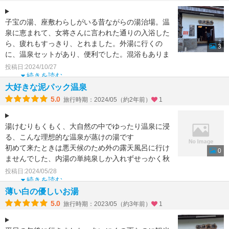
子宝の湯、座敷わらしがいる昔ながらの湯治場。温
泉に恵まれて、女将さんに言われた通りの入浴した
ら、疲れもすっきり、とれました。外湯に行くの
3
に、温泉セットがあり、便利でした。混浴もありま
したが、女湯に。内
投稿日:2024/10/27
続きを読む
大好きな泥パック温泉
5.0
旅行時期：2024/05（約2年前）
1
湯けむりもくもく、大自然の中でゆったり温泉に浸
る、こんな理想的な温泉が蒸けの湯です
初めて来たときは悪天候のため外の露天風呂に行け
0
ませんでした、内湯の単純泉しか入れずせっかく秋
田まで来たのに、とがっ
投稿日:2024/05/28
続きを読む
薄い白の優しいお湯
5.0
旅行時期：2023/05（約3年前）
1