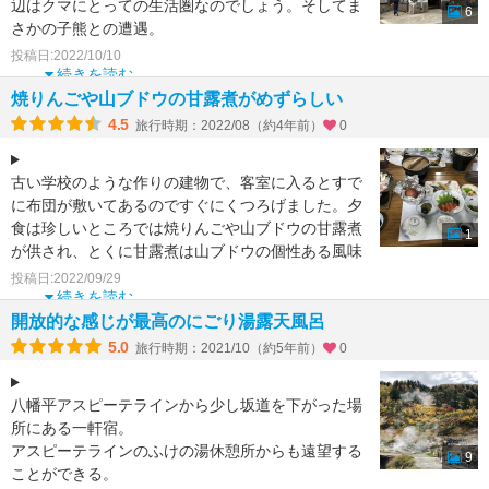
辺はクマにとっての生活圏なのでしょう。そしてま
6
さかの子熊との遭遇。
投稿日:2022/10/10
道路が直線の長い登りで、前の車に追
続きを読む
焼りんごや山ブドウの甘露煮がめずらしい
4.5
旅行時期：2022/08（約4年前）
0
古い学校のような作りの建物で、客室に入るとすで
に布団が敷いてあるのですぐにくつろげました。夕
食は珍しいところでは焼りんごや山ブドウの甘露煮
1
が供され、とくに甘露煮は山ブドウの個性ある風味
と種のがりっとし
投稿日:2022/09/29
続きを読む
開放的な感じが最高のにごり湯露天風呂
5.0
旅行時期：2021/10（約5年前）
0
八幡平アスピーテラインから少し坂道を下がった場
所にある一軒宿。
アスピーテラインのふけの湯休憩所からも遠望する
9
ことができる。