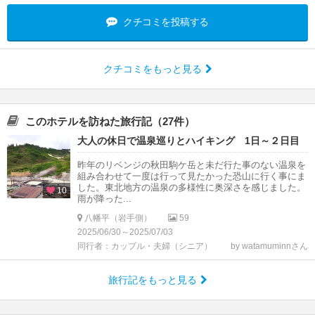
クチコミを投稿する
クチコミをもっと見る
このホテルを訪ねた旅行記（27件）
大人の休日で温泉巡りとハイキング 1日～２日目
昨年のリベンジの秋田駒ケ岳と未だ行た事のない温泉を
組み合わせて一度は行って見たかった恐山に行く事にま
した。東北地方の温泉の多様性に奥深さを感じました。
10
雨が降った...
八幡平（岩手側）
59
2025/06/30～2025/07/03
同行者：カップル・夫婦（シニア）
by watamuminnさん
旅行記をもっと見る