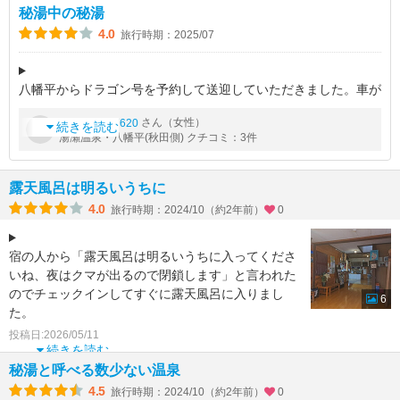
秘湯中の秘湯
4.0
旅行時期：2025/07
八幡平からドラゴン号を予約して送迎していただきました。車が
ないとなかなか行くのが大変です。チェックインすると、まだほ
by
さん（女性）
fortune57620
かにお客様がいないというので、すぐに露天風呂に。すぐ横には
続きを読む
湯瀬温泉・八幡平(秋田側) クチコミ：3件
熊注意の看板があって、ドキ
露天風呂は明るいうちに
4.0
旅行時期：2024/10（約2年前）
0
宿の人から「露天風呂は明るいうちに入ってくださ
いね、夜はクマが出るので閉鎖します」と言われた
のでチェックインしてすぐに露天風呂に入りまし
6
た。
源泉・秘湯の宿とあって野性味溢れる露天風呂で
投稿日:2026/05/11
す。
続きを読む
川原
秘湯と呼べる数少ない温泉
4.5
旅行時期：2024/10（約2年前）
0