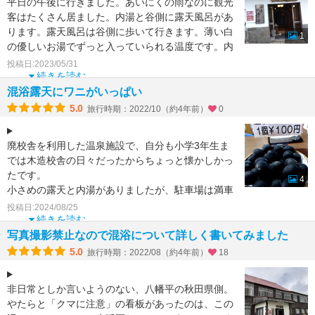
平日の午後に行きました。あいにくの雨なのに観光
客はたくさん居ました。内湯と谷側に露天風呂があ
ります。露天風呂は谷側に歩いて行きます。薄い白
1
の優しいお湯でずっと入っていられる温度です。内
湯から遠くに露天
投稿日:2023/05/31
続きを読む
混浴露天にワニがいっぱい
5.0
旅行時期：2022/10（約4年前）
0
廃校舎を利用した温泉施設で、自分も小学3年生ま
では木造校舎の日々だったからちょっと懐かしかっ
たです。
4
小さめの露天と内湯がありましたが、駐車場は満車
に近い状況なのにガラガラでした。
投稿日:2024/08/25
入浴後は温泉玉
続きを読む
写真撮影禁止なので混浴について詳しく書いてみました
5.0
旅行時期：2022/08（約4年前）
18
非日常としか言いようのない、八幡平の秋田県側。
やたらと「クマに注意」の看板があったのは、この