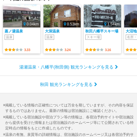
0.04km
0.53km
1.54km
蒸ノ湯温泉
大深温泉
秋田八幡平スキー場
大沼地
温泉
温泉
スキー場
名所・
3.33
3.24
3.16
湯瀬温泉・八幡平(秋田側) 観光ランキングを見る
秋田 観光ランキングを見る
掲載している情報の正確性については万全を期していますが、その内容を保証
するものではありません。最新の情報は宿泊施設にご確認ください。
掲載している宿泊施設や宿泊プラン等の情報は、各宿泊予約サイトや宿泊施設
から提供を受けた情報または宿泊施設のホームページ等にて公開されている特
定時点の情報をもとに作成したものです。
温泉の有無、泉質等の詳細情報は、宿泊施設のホームページ又は各宿泊予約サ