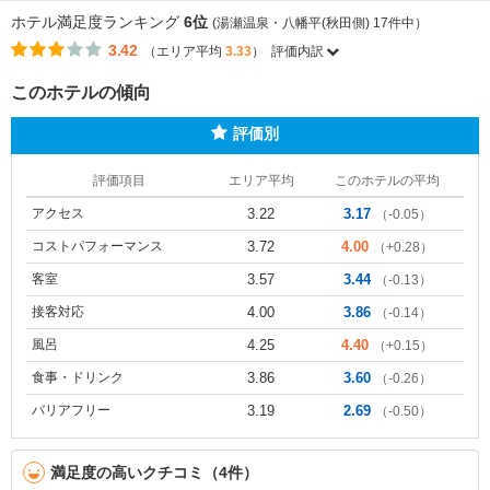
ホテル満足度ランキング
6位
(湯瀬温泉・八幡平(秋田側) 17件中）
3.42
（エリア平均
3.33
）
評価内訳
このホテルの傾向
評価別
評価項目
エリア平均
このホテルの平均
アクセス
3.22
3.17
（-0.05）
コストパフォーマンス
3.72
4.00
（+0.28）
客室
3.57
3.44
（-0.13）
接客対応
4.00
3.86
（-0.14）
風呂
4.25
4.40
（+0.15）
食事・ドリンク
3.86
3.60
（-0.26）
バリアフリー
3.19
2.69
（-0.50）
満足度の高いクチコミ（4件）