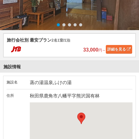
旅行会社別 最安プラン
2名1室/1泊
33,000
詳細
を見る
円～
施設情報
蒸の湯温泉ふけの湯
施設名
秋田県鹿角市八幡平字熊沢国有林
住所