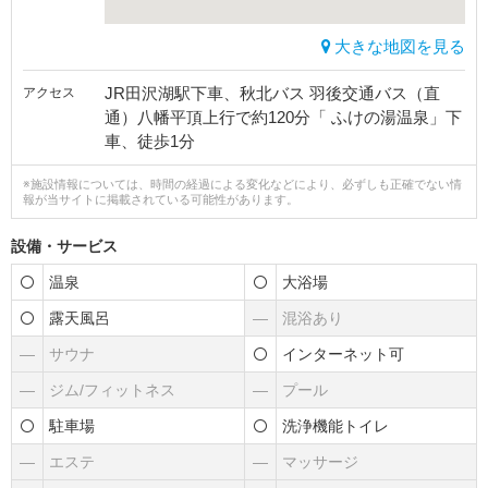
大きな地図を見る
JR田沢湖駅下車、秋北バス 羽後交通バス（直
アクセス
通）八幡平頂上行で約120分「 ふけの湯温泉」下
車、徒歩1分
※施設情報については、時間の経過による変化などにより、必ずしも正確でない情
報が当サイトに掲載されている可能性があります。
設備・サービス
温泉
大浴場
露天風呂
―
混浴あり
―
サウナ
インターネット可
―
ジム/フィットネス
―
プール
駐車場
洗浄機能トイレ
―
エステ
―
マッサージ