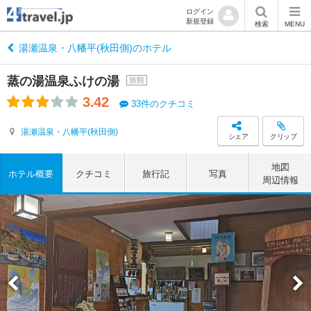
ログイン
新規登録
検索
MENU
湯瀬温泉・八幡平(秋田側)のホテル
蒸の湯温泉ふけの湯
旅館
3.42
33件のクチコミ
湯瀬温泉・八幡平(秋田側)
シェア
クリップ
地図
ホテル概要
クチコミ
旅行記
写真
周辺情報