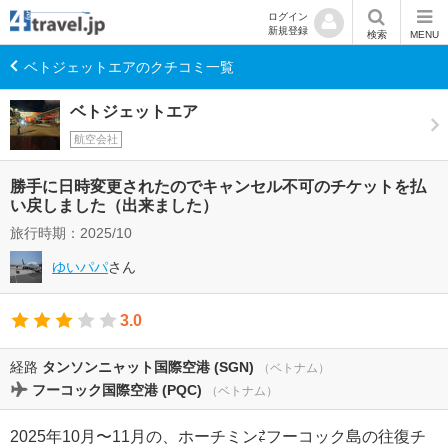
ログイン
新規登録
検索
MENU
ベトジェットエアのクチコミ一覧
ベトジェットエア
航空会社
勝手に日時変更されたのでキャンセル不可のチケットを払
い戻しました（出来ました）
旅行時期：
2025
/
10
ゆいパパ
さん
3.0
経路
タンソンニャット国際空港 (SGN)
（ベトナム）
フーコック国際空港 (PQC)
（ベトナム）
2025年10月〜11月の、ホーチミン⇄フーコック島の往復チ