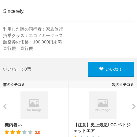
Sincerely,
利用した際の同行者：
家族旅行
搭乗クラス：
エコノミークラス
航空券の価格：
100,000円未満
直行便：
直行便
いいね！：
0
票
いいね！
前のクチコミ
次のクチコミ
機内暑い
【注意】史上最悪LCC ベトジ
ェットエア
3.0