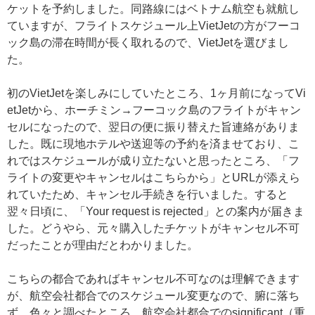
ケットを予約しました。同路線にはベトナム航空も就航し
ていますが、フライトスケジュール上VietJetの方がフーコ
ック島の滞在時間が長く取れるので、VietJetを選びまし
た。
初のVietJetを楽しみにしていたところ、1ヶ月前になってVi
etJetから、ホーチミン→フーコック島のフライトがキャン
セルになったので、翌日の便に振り替えた旨連絡がありま
した。既に現地ホテルや送迎等の予約を済ませており、こ
れではスケジュールが成り立たないと思ったところ、「フ
ライトの変更やキャンセルはこちらから」とURLが添えら
れていたため、キャンセル手続きを行いました。すると
翌々日頃に、「Your request is rejected」との案内が届きま
した。どうやら、元々購入したチケットがキャンセル不可
だったことが理由だとわかりました。
こちらの都合であればキャンセル不可なのは理解できます
が、航空会社都合でのスケジュール変更なので、腑に落ち
ず、色々と調べたところ、航空会社都合でのsignificant（重