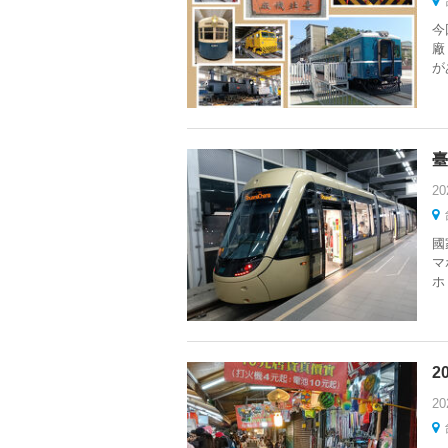
今
廠
が
臺
20
國
マ
ホ
2
20