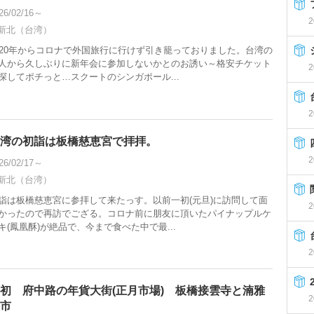
26/02/16～
2
新北（台湾）
020年からコロナで外国旅行に行けず引き籠っておりました。台湾の
人から久しぶりに新年会に参加しないかとのお誘い～格安チケット
2
探してポチっと…スクートのシンガポール...
2
湾の初詣は板橋慈恵宮で拝拝。
2
26/02/17～
新北（台湾）
詣は板橋慈恵宮に参拝して来たっす。以前一初(元旦)に訪問して面
2
かったので再訪でござる。コロナ前に朋友に頂いたパイナップルケ
キ(鳳凰酥)が絶品で、今まで食べた中で最...
2
初 府中路の年貨大街(正月市場) 板橋接雲寺と湳雅
2
市