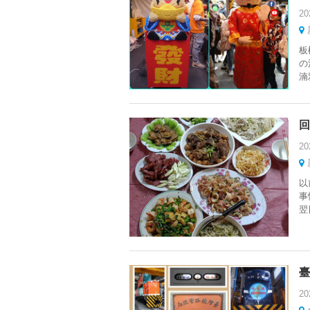
20
板
の
湳
回
20
以
事
翌
臺
20