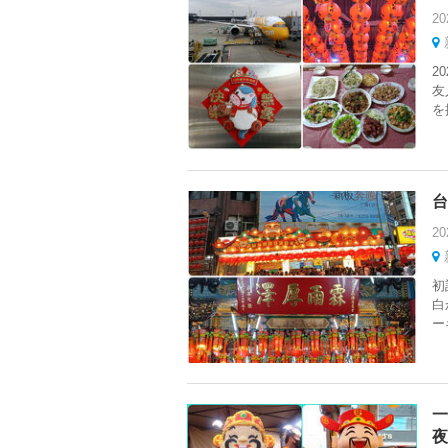
20
2
友
を
台
20
初
白
ー
一
夜