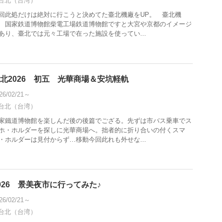
台北（台湾）
回此処だけは絶対に行こうと決めてた臺北機廠をUP。 臺北機
 国家鉄道博物館柴電工場鉄道博物館ですと大宮や京都のイメージ
あり、臺北では元々工場で在った施設を使ってい...
北2026 初五 光華商場＆安坑軽軌
26/02/21～
台北（台湾）
家鐵道博物館を楽しんだ後の後篇でござる。先ずは市バス乗車でス
ホ・ホルダーを探しに光華商場へ。拙者的に折り合いの付くスマ
・ホルダーは見付からず…移動今回此れも外せな...
026 景美夜市に行ってみた♪
26/02/21～
台北（台湾）