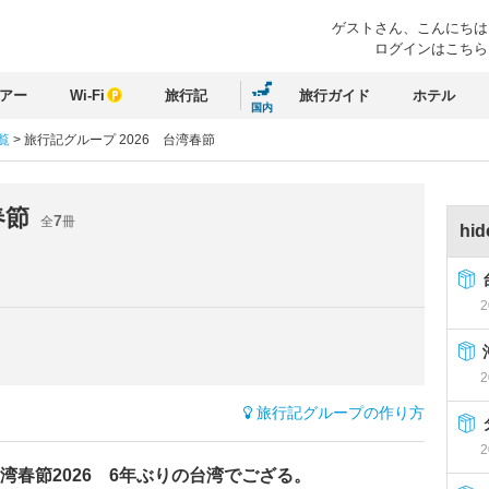
ゲストさん、
こんにちは
ログインはこちら
アー
Wi-Fi
旅行記
旅行ガイド
ホテル
国内
覧
>
旅行記グループ 2026 台湾春節
春節
7
全
冊
hi
2
2
旅行記グループの作り方
2
湾春節2026 6年ぶりの台湾でござる。