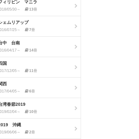
フィリピン マニラ
018/05/30～
13
冊
シェムリアップ
016/07/25～
7
冊
台中 台南
016/04/17～
14
冊
四国
017/12/05～
11
冊
関西
017/04/05～
6
冊
台湾春節2019
019/02/04～
10
冊
2019 沖縄
019/06/06～
2
冊