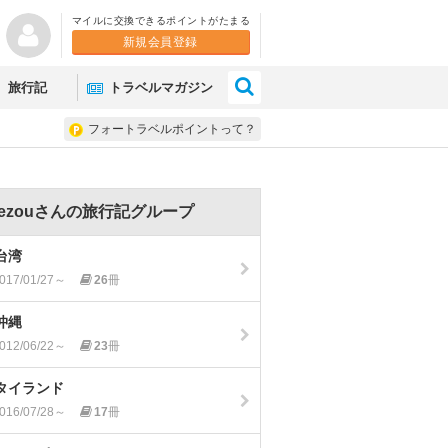
マイルに交換できるポイントがたまる
新規会員登録
×
旅行記
トラベルマガジン
フォートラベルポイントって？
dezouさんの旅行記グループ
台湾
017/01/27～
26
冊
沖縄
012/06/22～
23
冊
タイランド
016/07/28～
17
冊