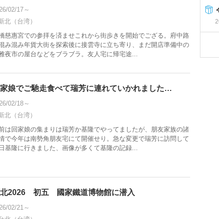
26/02/17～
新北（台湾）
2
橋慈惠宮での参拝を済ませこれから街歩きを開始でござる。府中路
混み混み年貨大街を探索後に接雲寺に立ち寄り、まだ開店準備中の
雅夜市の屋台などをブラブラ。友人宅に帰宅途...
家娘でご馳走食べて瑞芳に連れていかれました…
26/02/18～
新北（台湾）
前は回家娘の集まりは瑞芳か基隆でやってましたが、朋友家族の諸
情で今年は南勢角朋友宅にて開催せり。急な変更で瑞芳に訪問して
日基隆に行きました、画像が多くて基隆の記録...
北2026 初五 國家鐵道博物館に潜入
26/02/21～