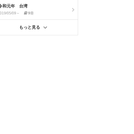
令和元年 台湾
019/05/09～
9
冊
もっと見る