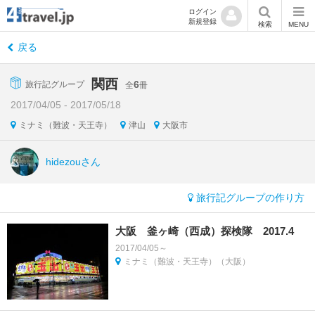
ログイン
新規登録
検索
MENU
戻る
関西
6
旅行記グループ
全
冊
2017/04/05 - 2017/05/18
ミナミ（難波・天王寺）
津山
大阪市
hidezouさん
旅行記グループの作り方
大阪 釜ヶ崎（西成）探検隊 2017.4
2017/04/05～
ミナミ（難波・天王寺）（大阪）