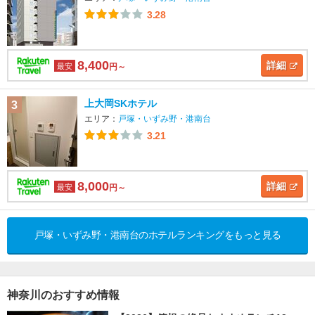
3.28
8,400
詳細
最安
円～
上大岡SKホテル
3
エリア：
戸塚・いずみ野・港南台
3.21
8,000
詳細
最安
円～
戸塚・いずみ野・港南台のホテルランキングをもっと見る
神奈川のおすすめ情報