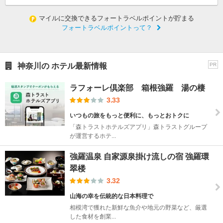
マイルに交換できるフォートラベルポイントが貯まる
フォートラベルポイントって？
神奈川の ホテル最新情報
PR
ラフォーレ倶楽部 箱根強羅 湯の棲
3.33
いつもの旅をもっと便利に、もっとおトクに
「森トラストホテルズアプリ」森トラストグループ
が運営するホテ...
強羅温泉 自家源泉掛け流しの宿 強羅環
翠楼
3.32
山海の幸を伝統的な日本料理で
相模湾で獲れた新鮮な魚介や地元の野菜など、厳選
した食材を創業...