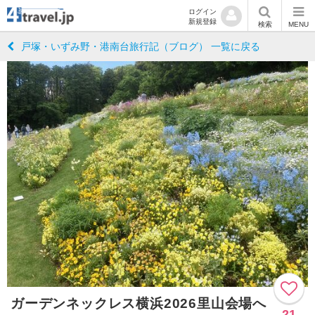
ログイン
新規登録
検索
MENU
戸塚・いずみ野・港南台旅行記（ブログ） 一覧に戻る
ガーデンネックレス横浜2026里山会場へ
21