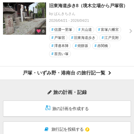
旧東海道歩き8（境木立場から戸塚宿）
by ばんきちさん
2026/04/21 - 2026/04/21
#
信濃一里塚
#
大山道
#
富塚八幡宮
8
#
戸塚宿
#
旧東海道歩き
#
江戸見附
#
澤邊本陣
#
焼餅坂
#
赤関橋
#
首洗い塚
戸塚・いずみ野・港南台 の旅行記一覧
旅の計画・記録
旅の計画を作成する
旅行記を投稿する