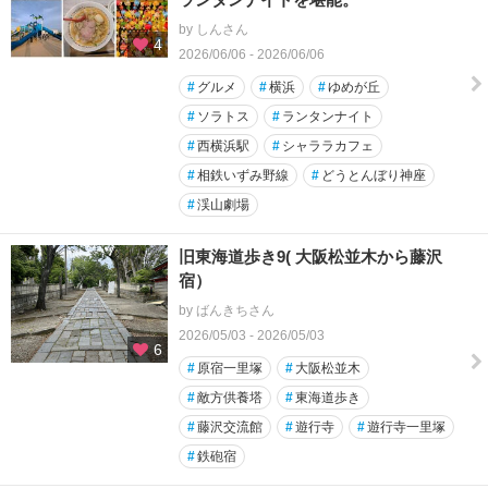
by しんさん
4
2026/06/06 - 2026/06/06
#
グルメ
#
横浜
#
ゆめが丘
#
ソラトス
#
ランタンナイト
#
西横浜駅
#
シャララカフェ
#
相鉄いずみ野線
#
どうとんぼり神座
#
渓山劇場
旧東海道歩き9( 大阪松並木から藤沢
宿）
by ばんきちさん
2026/05/03 - 2026/05/03
6
#
原宿一里塚
#
大阪松並木
#
敵方供養塔
#
東海道歩き
#
藤沢交流館
#
遊行寺
#
遊行寺一里塚
#
鉄砲宿