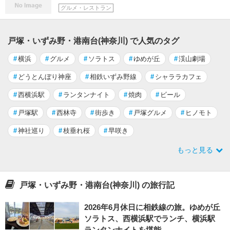
グルメ・レストラン
戸塚・いずみ野・港南台(神奈川) で人気のタグ
#
横浜
#
グルメ
#
ソラトス
#
ゆめが丘
#
渓山劇場
#
どうとんぼり神座
#
相鉄いずみ野線
#
シャララカフェ
#
西横浜駅
#
ランタンナイト
#
焼肉
#
ビール
#
戸塚駅
#
西林寺
#
街歩き
#
戸塚グルメ
#
ヒノモト
#
神社巡り
#
枝垂れ桜
#
早咲き
もっと見る
戸塚・いずみ野・港南台(神奈川) の旅行記
2026年6月休日に相鉄線の旅。ゆめが丘
ソラトス、西横浜駅でランチ、横浜駅
ランタンナイトを堪能。