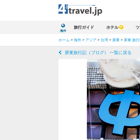
旅行ガイド
ホテル
ツ
海外
ホーム
>
海外
>
アジア
>
台湾
>
屏東
>
屏東 旅
屏東旅行記（ブログ） 一覧に戻る