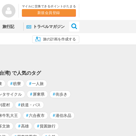
マイルに交換できるポイントがたまる
新規会員登録
×
旅行記
トラベルマガジン
旅の計画を作成する
(台湾) で人気のタグ
東
#
枋寮
#
一人旅
ンタサイクル
#
屏東県
#
街歩き
利星村
#
鉄道・バス
林牛乳大王
#
六合夜市
#
港伯氷品
客文旅
#
高雄
#
貧困旅行