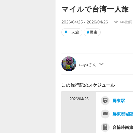
マイルで台湾一人旅
2026/04/25 - 2026/04/26
146位(
#
一人旅
#
屏東
sayaさん
この旅行記のスケジュール
2026/04/25
屏東駅
屏東都城
台輪時尚