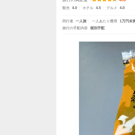
観光
4.0
ホテル
4.5
グルメ
4.0
同行者
一人旅
一人あたり費用
1万円未
旅行の手配内容
個別手配