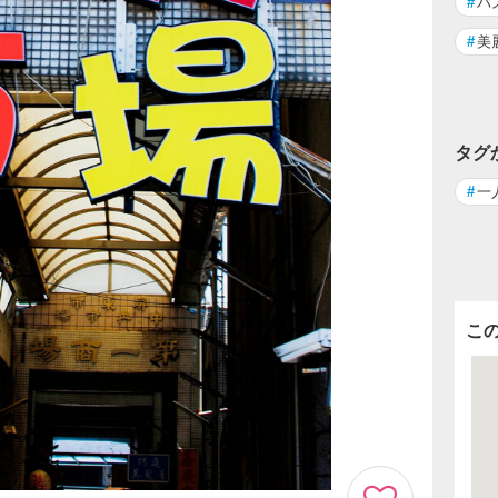
#
バ
#
美
タグ
#
一
こ