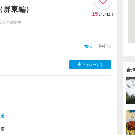
（屏東編）
15
いいね！
同エリア242件中)
0
40
フォローする
台
隍廟
旅店