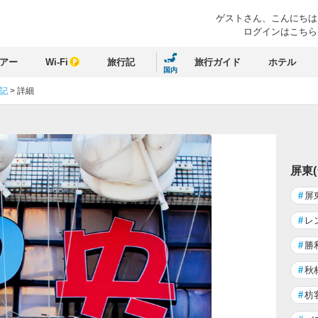
ゲストさん、
こんにちは
ログインはこちら
アー
Wi-Fi
旅行記
旅行ガイド
ホテル
国内
行記
>
詳細
屏東
#
屏
#
レ
#
勝
#
秋
#
枋