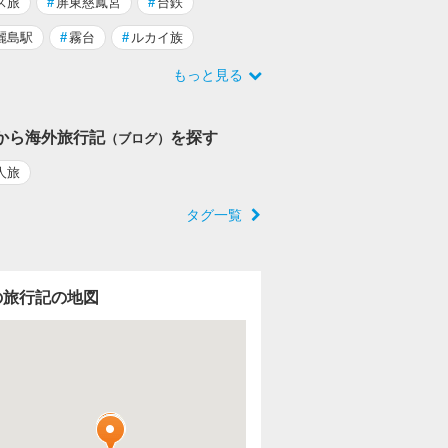
ス旅
#
屏東慈鳳宮
#
台鉄
麗島駅
#
霧台
#
ルカイ族
もっと見る
から海外旅行記
を探す
（ブログ）
人旅
タグ一覧
の旅行記の地図