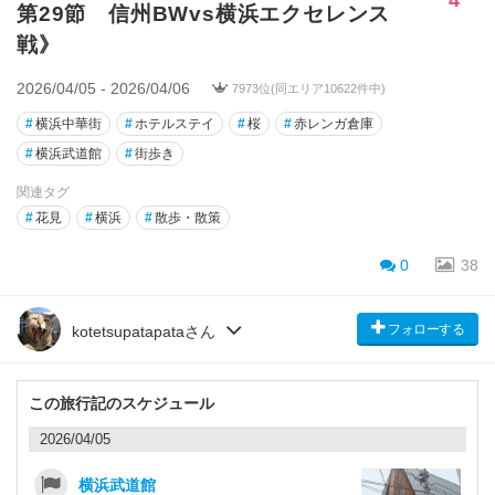
第29節 信州BWvs横浜エクセレンス
戦》
2026/04/05 - 2026/04/06
7973位(同エリア10622件中)
#
横浜中華街
#
ホテルステイ
#
桜
#
赤レンガ倉庫
#
横浜武道館
#
街歩き
関連タグ
#
花見
#
横浜
#
散歩・散策
0
38
フォローする
kotetsupatapataさん
この旅行記のスケジュール
2026/04/05
横浜武道館