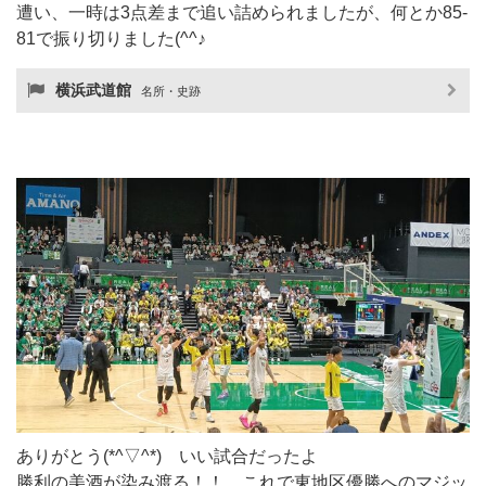
遭い、一時は3点差まで追い詰められましたが、何とか85-
81で振り切りました(^^♪
横浜武道館
名所・史跡
ありがとう(*^▽^*) いい試合だったよ
勝利の美酒が染み渡る！！ これで東地区優勝へのマジッ