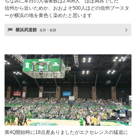
ちなみに本日の入場者数は2.406人 ほぼ満席でした
信州から近いためか、おおよそ500人ほどの信州ブースタ
ーが横浜の地を黄色く染めたと思います
横浜武道館
名所・史跡
第4Q開始時に18点差ありましたがエクセレンスの猛追に