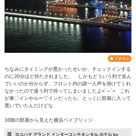
イチオシ
ちなみにタイミングが悪かったせいか、チェックインする
のに20分ほど待たされました。 しかもどういう列で並ん
でいいのか分からず、フロント内の誰一人声を掛けてくれ
なかったので違う列で待ってしまいましたよ<`～´> これ
が東〇インやルー▽インだったら、とっくに部屋に入って
寛いでいたんだけどな
16階の部屋から見えた横浜ベイブリッジ
ヨコハマ グランド インターコンチネンタル ホテル by