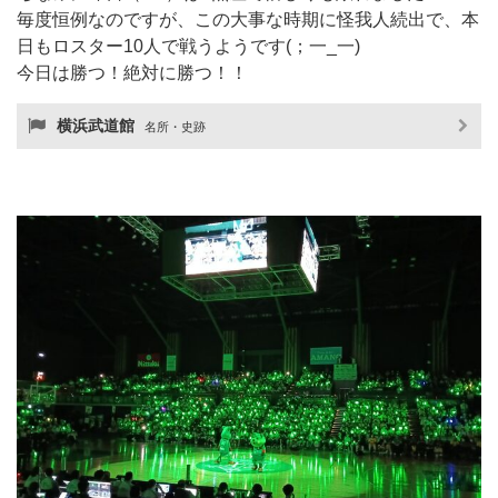
毎度恒例なのですが、この大事な時期に怪我人続出で、本
日もロスター10人で戦うようです(；一_一)
今日は勝つ！絶対に勝つ！！
横浜武道館
名所・史跡