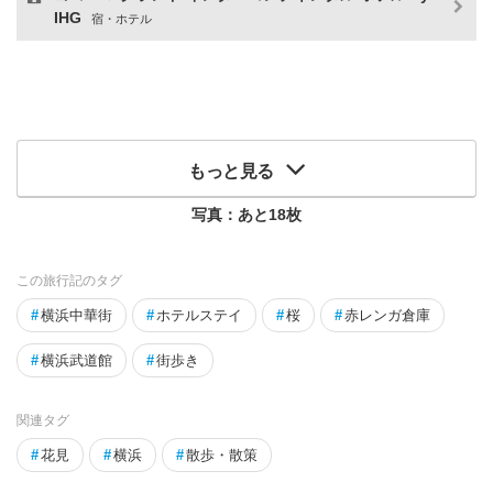
IHG
宿・ホテル
もっと見る
写真：あと
18
枚
この旅行記のタグ
#
横浜中華街
#
ホテルステイ
#
桜
#
赤レンガ倉庫
#
横浜武道館
#
街歩き
関連タグ
#
花見
#
横浜
#
散歩・散策