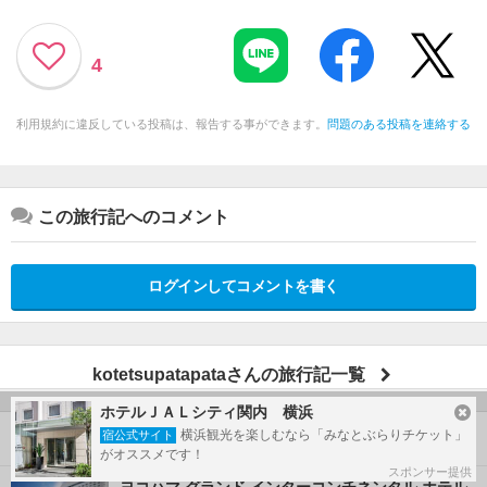
4
利用規約に違反している投稿は、報告する事ができます。
問題のある投稿を連絡する
この旅行記へのコメント
ログインしてコメントを書く
kotetsupatapataさんの旅行記一覧
ホテルＪＡＬシティ関内 横浜
横浜観光を楽しむなら「みなとぶらりチケット」
宿公式サイト
この旅行で行ったホテル
がオススメです！
スポンサー提供
ヨコハマ グランド インターコンチネンタル ホテル