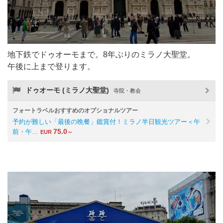
地下鉄でドゥオーモまで。8年ぶりのミラノ大聖堂。
午後に上まで登ります。
ドゥオーモ (ミラノ大聖堂)
寺院・教会
フォートラベルおすすめのオプショナルツアー
予約が難しい「最後の晩餐」鑑賞付！ミラノ半日観光ツアー＜午
75.0
前・午…
EUR
～