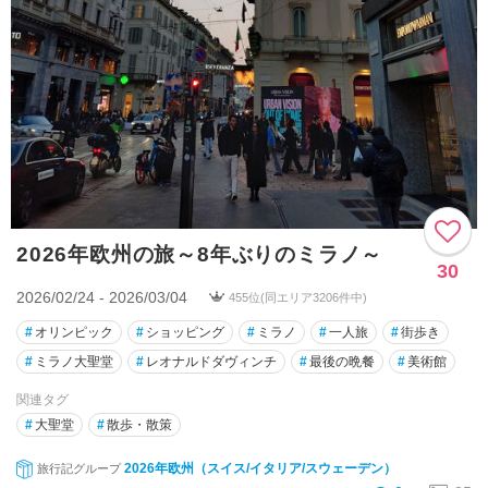
2026年欧州の旅～8年ぶりのミラノ～
30
2026/02/24 - 2026/03/04
455位(同エリア3206件中)
#
オリンピック
#
ショッピング
#
ミラノ
#
一人旅
#
街歩き
#
ミラノ大聖堂
#
レオナルドダヴィンチ
#
最後の晩餐
#
美術館
関連タグ
#
大聖堂
#
散歩・散策
2026年欧州（スイス/イタリア/スウェーデン）
旅行記グループ