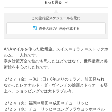
もっと見る
この旅行記スケジュールを元に
自分の旅の計画を作成する
ANAマイルを使った欧州旅。スイス⇒ミラノ⇒ストックホ
ルム。一人旅です。
寒さ対策万全で臨むも思ったほどではなく、世界遺産と美
術館を中心とした旅です。
２/２７（金）～3/1（日）8年ぶりのミラノ。前回見られ
なかったレオナルド・ダ・ヴィンチの絵画とドゥオーモ塔
上へ。ショッピングでは大トラブル有。
２/２４（火）福岡⇒羽田⇒成田⇒チューリッヒ
２/２５（水）チューリッヒ⇒ユングフラウヨッホ⇒ベル