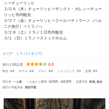
ン⇒チューリッヒ
２/２６（木）チューリッヒ⇒ザンクト・ガレン⇒チュー
リッヒ市内観光
２/２７（金）チューリッヒ⇒クール⇒ティラーノ（ベル
二ナ急行）⇒ミラノへ
２/２８（土）ミラノ１日市内観光
３/１（日）ミラノ⇒ストックホルム
エリア
ミラノ(イタリア)
4.0
旅行の満足度
観光
4.0
ホテル
4.5
グルメ
4.0
ショッピング
3.5
交通
4.5
同行者
一人旅
一人あたり費用
50万円 - 100万円
交通手段
鉄道
徒歩
旅行の手配内容
個別手配