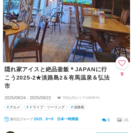
隠れ家アイスと絶品釜飯＊JAPANに行
9
こう2025-2★淡路島2＆有馬温泉＆弘法
市
2025/08/24 - 2025/09/22
759位(同エリア1430件中)
#
グルメ
#
ドライブ・ツーリング
#
淡路島
2025、8〜9 日本一時帰国
旅行記グループ
0
26