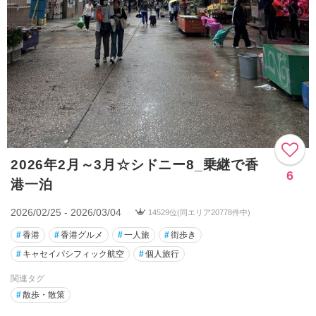
2026年2月～3月☆シドニー8_乗継で香
6
港一泊
2026/02/25 - 2026/03/04
14529位(同エリア20778件中)
#
香港
#
香港グルメ
#
一人旅
#
街歩き
#
キャセイパシフィック航空
#
個人旅行
関連タグ
#
散歩・散策