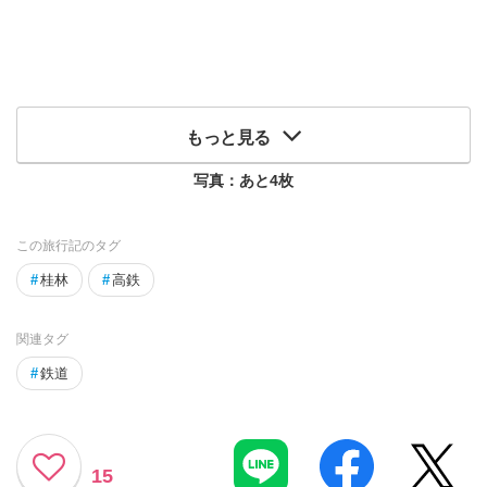
もっと見る
写真：あと
4
枚
この旅行記のタグ
#
桂林
#
高鉄
関連タグ
#
鉄道
15