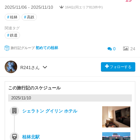
2025/11/06 - 2025/11/10
164位(同エリア813件中)
#
桂林
#
高鉄
関連タグ
#
鉄道
初めての桂林
旅行記グループ
0
24
フォローする
R241さん
この旅行記のスケジュール
2025/11/10
シェラトン グイリン ホテル
桂林北駅