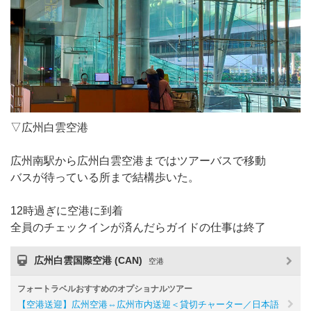
▽広州白雲空港
広州南駅から広州白雲空港まではツアーバスで移動
バスが待っている所まで結構歩いた。
12時過ぎに空港に到着
全員のチェックインが済んだらガイドの仕事は終了
広州白雲国際空港 (CAN)
空港
フォートラベルおすすめのオプショナルツアー
【空港送迎】広州空港⇔広州市内送迎＜貸切チャーター／日本語