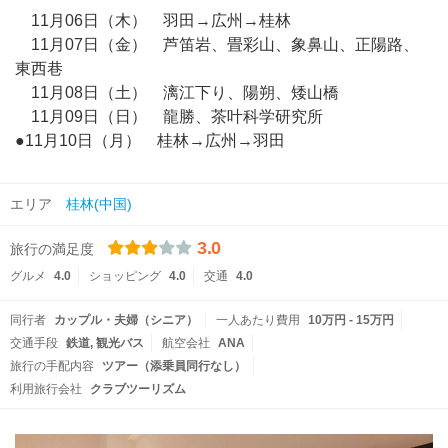
11月06日（木） 羽田→広州→桂林
11月07日（金） 芦笛岩、畳彩山、象鼻山、正陽路、
東西巷
11月08日（土） 漓江下り、陽朔、矮山橋
11月09日（日） 龍勝、茶叶科学研究所
●11月10日（月） 桂林→広州→羽田
エリア
桂林(中国)
3.0
旅行の満足度
グルメ
4.0
ショッピング
4.0
交通
4.0
同行者
カップル・夫婦（シニア）
一人あたり費用
10万円 - 15万円
交通手段
鉄道
観光バス
航空会社
ANA
旅行の手配内容
ツアー（添乗員同行なし）
利用旅行会社
クラブツーリズム