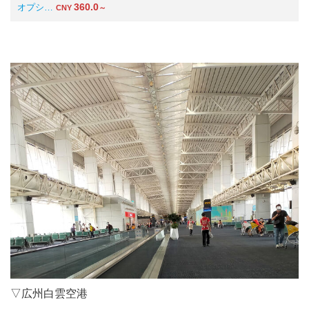
360.0
オプシ…
CNY
～
▽広州白雲空港