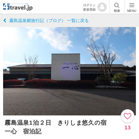
ログイン
新規登録
検索
MENU
霧島温泉郷旅行記（ブログ） 一覧に戻る
霧島温泉1泊２日 きりしま悠久の宿
13
一心 宿泊記