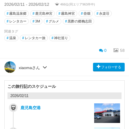
2026/02/11 - 2026/02/12
466位(同エリア963件中)
#
霧島温泉郷
#
鹿児島神宮
#
霧島神宮
#
壺畑
#
永楽荘
#
レンタカー
#
3M
#
グルメ
#
黒酢の郷桷志田
関連タグ
#
温泉
#
レンタカー旅
#
神社巡り
0
58
フォローする
xiaomaさん
この旅行記のスケジュール
2026/02/11
鹿児島空港