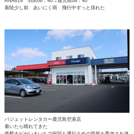
ANA619 羽田06：40→鹿児島08：40
着陸少し前 あいにく雨 飛行中ずっと揺れた
バジェットレンタカー鹿児島空港店
着いたら晴れてきた
搭載ナビがいまいちで何回も通行止めの箇所を案内され迷