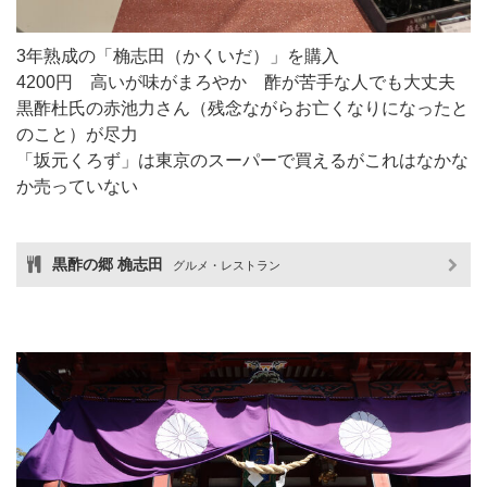
3年熟成の「桷志田（かくいだ）」を購入
4200円 高いが味がまろやか 酢が苦手な人でも大丈夫
黒酢杜氏の赤池力さん（残念ながらお亡くなりになったと
のこと）が尽力
「坂元くろず」は東京のスーパーで買えるがこれはなかな
か売っていない
黒酢の郷 桷志田
グルメ・レストラン