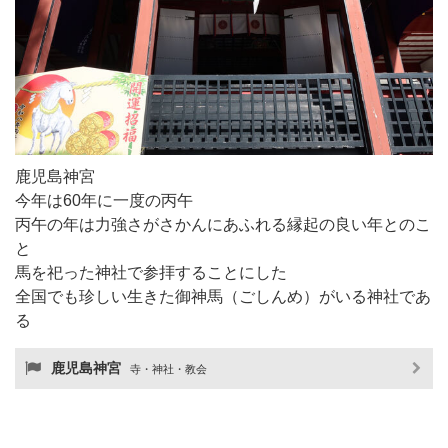
鹿児島神宮
今年は60年に一度の丙午
丙午の年は力強さがさかんにあふれる縁起の良い年とのこ
と
馬を祀った神社で参拝することにした
全国でも珍しい生きた御神馬（ごしんめ）がいる神社であ
る
鹿児島神宮
寺・神社・教会