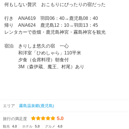
何もしない贅沢 おこもりにぴったりの宿だった
行き ANA619 羽田06：40→鹿児島08：40
帰り ANA624 鹿児島12：10→羽田13：45
レンタカーで壺畑・鹿児島神宮・霧島神宮を観光
宿泊 きりしま悠久の宿 一心
和洋室「ひめしゃら」110平米
夕食（会席料理）朝食付
3M（森伊蔵、魔王、村尾）あり
エリア
霧島温泉郷(鹿児島)
5.0
旅行の満足度
観光
4.0
ホテル
5.0
グルメ
4.0