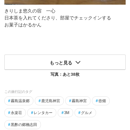
きりしま悠久の宿 一心
日本茶を入れてくださり、部屋でチェックインする
お菓子はかるかん
もっと見る
写真：あと
38
枚
この旅行記のタグ
#
霧島温泉郷
#
鹿児島神宮
#
霧島神宮
#
壺畑
#
永楽荘
#
レンタカー
#
3M
#
グルメ
#
黒酢の郷桷志田