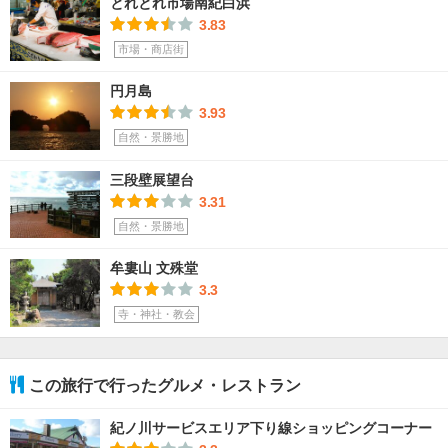
とれとれ市場南紀白浜
3.83
市場・商店街
円月島
3.93
自然・景勝地
三段壁展望台
3.31
自然・景勝地
牟婁山 文殊堂
3.3
寺・神社・教会
この旅行で行ったグルメ・レストラン
紀ノ川サービスエリア下り線ショッピングコーナー