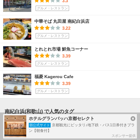
3.3
グルメ・レストラン
中華そば 丸田屋 南紀白浜店
3.22
グルメ・レストラン
とれとれ市場 鮮魚コーナー
3.39
グルメ・レストラン
福菱 Kagerou Cafe
3.39
グルメ・レストラン
南紀白浜(和歌山) で人気のタグ
ホテルグランバッハ京都セレクト
#
南紀白浜
#
白良浜
#
白浜温泉
#
とれとれ市場
京都観光にピッタリ♪地下鉄・バス1日券付きプラ
宿公式サイト
ン【朝食付】
#
千畳敷
#
三段壁
#
和歌山
#
ホテルステイ
#
グルメ
スポンサー提供