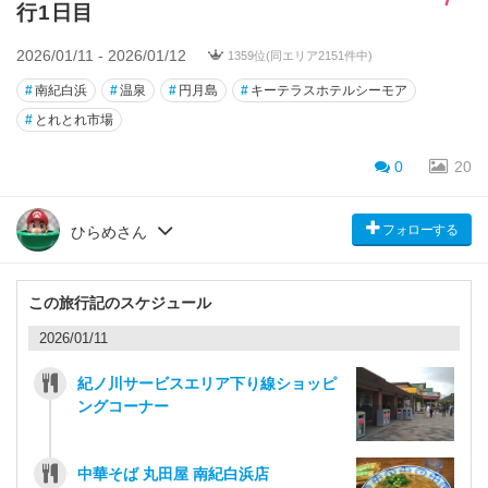
行1日目
2026/01/11 - 2026/01/12
1359位(同エリア2151件中)
#
南紀白浜
#
温泉
#
円月島
#
キーテラスホテルシーモア
#
とれとれ市場
0
20
フォローする
ひらめさん
この旅行記のスケジュール
2026/01/11
紀ノ川サービスエリア下り線ショッピ
ングコーナー
中華そば 丸田屋 南紀白浜店