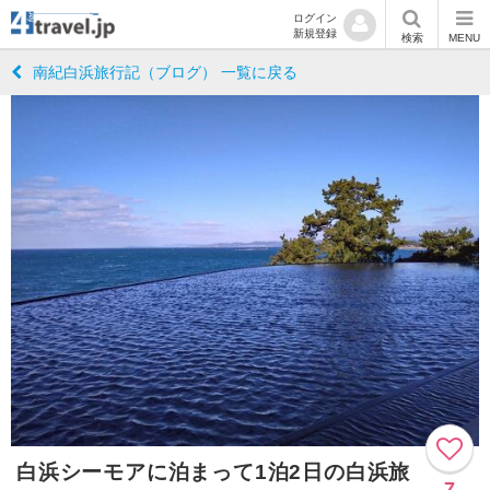
ログイン
新規登録
検索
MENU
南紀白浜旅行記（ブログ） 一覧に戻る
白浜シーモアに泊まって1泊2日の白浜旅
7