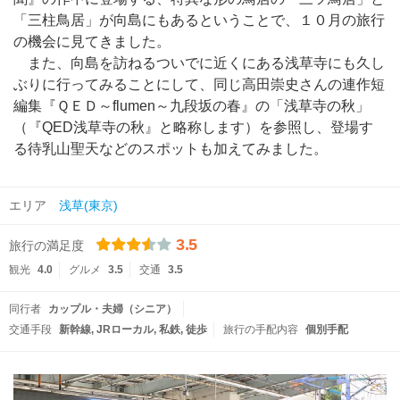
「三柱鳥居」が向島にもあるということで、１０月の旅行
の機会に見てきました。
また、向島を訪ねるついでに近くにある浅草寺にも久し
ぶりに行ってみることにして、同じ高田崇史さんの連作短
編集『ＱＥＤ～flumen～九段坂の春』の「浅草寺の秋」
（『QED浅草寺の秋』と略称します）を参照し、登場す
る待乳山聖天などのスポットも加えてみました。
エリア
浅草(東京)
3.5
旅行の満足度
観光
4.0
グルメ
3.5
交通
3.5
同行者
カップル・夫婦（シニア）
交通手段
新幹線
JRローカル
私鉄
徒歩
旅行の手配内容
個別手配