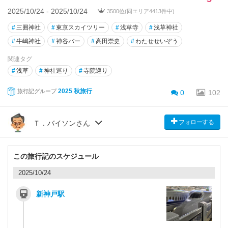
2025/10/24 - 2025/10/24
3500位(同エリア4413件中)
#
三囲神社
#
東京スカイツリー
#
浅草寺
#
浅草神社
#
牛嶋神社
#
神谷バー
#
高田崇史
#
わたせせいぞう
関連タグ
#
浅草
#
神社巡り
#
寺院巡り
2025 秋旅行
旅行記グループ
0
102
フォローする
Ｔ．バイソンさん
この旅行記のスケジュール
2025/10/24
新神戸駅