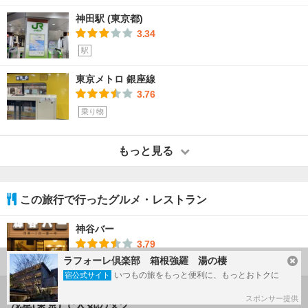
神田駅 (東京都)
3.34
駅
東京メトロ 銀座線
3.76
乗り物
もっと見る
この旅行で行ったグルメ・レストラン
神谷バー
3.79
ラフォーレ倶楽部 箱根強羅 湯の棲
グルメ・レストラン
いつもの旅をもっと便利に、もっとおトクに
宿公式サイト
スポンサー提供
浅草(東京) で人気のタグ