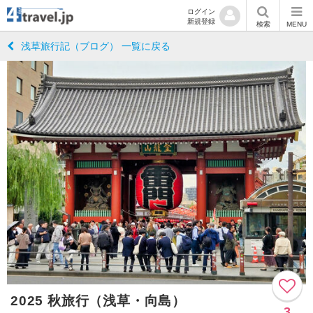
ログイン
新規登録
検索
MENU
浅草旅行記（ブログ） 一覧に戻る
2025 秋旅行（浅草・向島）
3