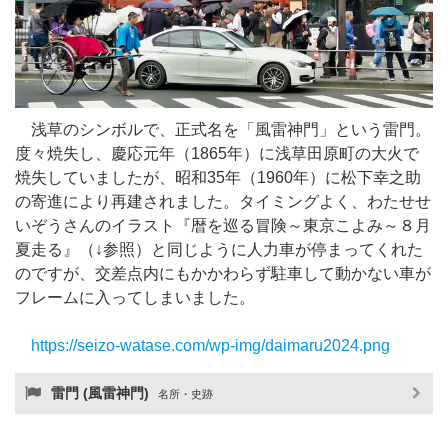
浅草のシンボルで、正式名を「風雷神門」という雷門。
度々焼失し、慶応元年（1865年）に浅草田原町の大火で
焼失していましたが、昭和35年（1960年）に松下幸之助
の寄進により再建されました。タイミングよく、わたせせ
いぞうさんのイラスト『暦を巡る冒険～東京こよみ～８月
夏走る』（↓参照）と同じように人力車が停まってくれた
のですが、交差点内にもかかわらず駐車して動かない車が
フレームに入ってしまいました。
https://seizo-watase.com/wp-img/daimaru2024.png
雷門 (風雷神門)
名所・史跡