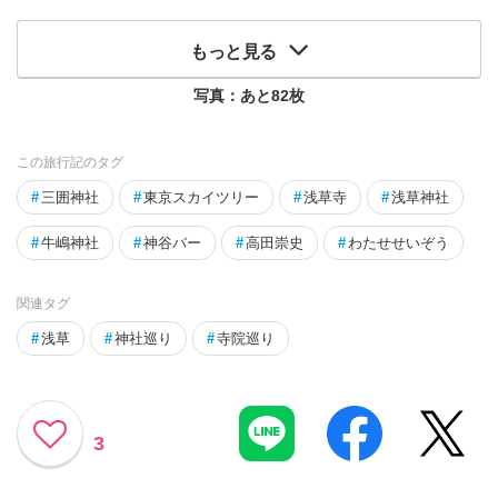
もっと見る
写真：あと
82
枚
この旅行記のタグ
#
三囲神社
#
東京スカイツリー
#
浅草寺
#
浅草神社
#
牛嶋神社
#
神谷バー
#
高田崇史
#
わたせせいぞう
関連タグ
#
浅草
#
神社巡り
#
寺院巡り
3