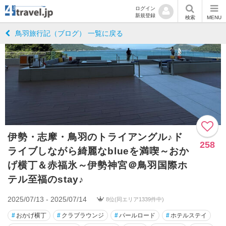
ログイン
新規登録
検索
MENU
鳥羽旅行記（ブログ） 一覧に戻る
伊勢・志摩・鳥羽のトライアングル♪ド
258
ライブしながら綺麗なblueを満喫～おか
げ横丁＆赤福氷～伊勢神宮＠鳥羽国際ホ
テル至福のstay♪
2025/07/13 - 2025/07/14
8位(同エリア1339件中)
#
おかげ横丁
#
クラブラウンジ
#
パールロード
#
ホテルステイ