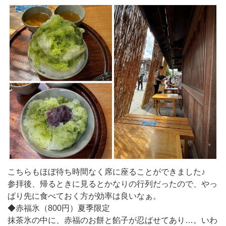
こちらもほぼ待ち時間なく席に座ることができました♪
参拝後、帰るときに見るとかなりの行列だったので、やっ
ぱり先に食べておく方が効率は良いなぁ。
◆赤福氷（800円）夏季限定
抹茶氷の中に、赤福のお餅と餡子が忍ばせてあり…。いわ