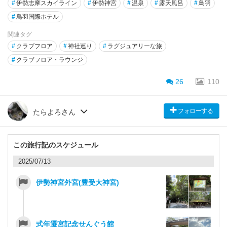
#
伊勢志摩スカイライン
#
伊勢神宮
#
温泉
#
露天風呂
#
鳥羽
#
鳥羽国際ホテル
関連タグ
#
クラブフロア
#
神社巡り
#
ラグジュアリーな旅
#
クラブフロア・ラウンジ
26
110
フォローする
たらよろさん
この旅行記のスケジュール
2025/07/13
伊勢神宮外宮(豊受大神宮)
式年遷宮記念せんぐう館