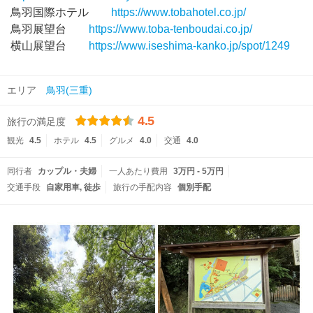
鳥羽国際ホテル
https://www.tobahotel.co.jp/
鳥羽展望台
https://www.toba-tenboudai.co.jp/
横山展望台
https://www.iseshima-kanko.jp/spot/1249
エリア
鳥羽(三重)
4.5
旅行の満足度
観光
4.5
ホテル
4.5
グルメ
4.0
交通
4.0
同行者
カップル・夫婦
一人あたり費用
3万円 - 5万円
交通手段
自家用車
徒歩
旅行の手配内容
個別手配