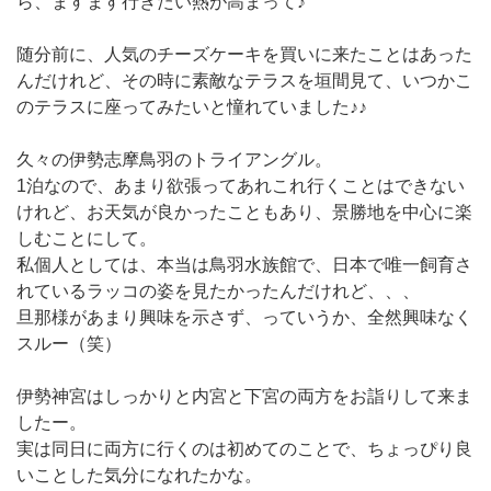
ら、ますます行きたい熱が高まって♪
随分前に、人気のチーズケーキを買いに来たことはあった
んだけれど、その時に素敵なテラスを垣間見て、いつかこ
のテラスに座ってみたいと憧れていました♪♪
久々の伊勢志摩鳥羽のトライアングル。
1泊なので、あまり欲張ってあれこれ行くことはできない
けれど、お天気が良かったこともあり、景勝地を中心に楽
しむことにして。
私個人としては、本当は鳥羽水族館で、日本で唯一飼育さ
れているラッコの姿を見たかったんだけれど、、、
旦那様があまり興味を示さず、っていうか、全然興味なく
スルー（笑）
伊勢神宮はしっかりと内宮と下宮の両方をお詣りして来ま
したー。
実は同日に両方に行くのは初めてのことで、ちょっぴり良
いことした気分になれたかな。