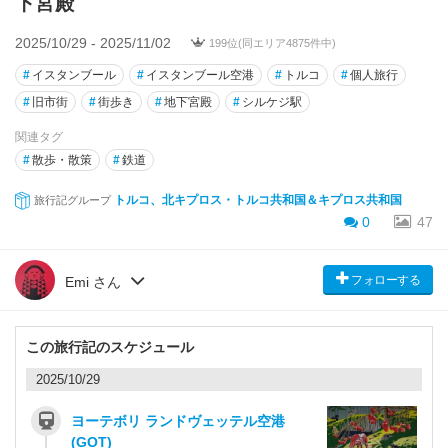
下宮殿
2025/10/29 - 2025/11/02
199位(同エリア4875件中)
#
イスタンブール
#
イスタンブール空港
#
トルコ
#
個人旅行
#
旧市街
#
街歩き
#
地下宮殿
#
シルケジ駅
関連タグ
#
散歩・散策
#
鉄道
トルコ、北キプロス・トルコ共和国＆キプロス共和国
旅行記グループ
0
47
フォローする
Emi さん
この旅行記のスケジュール
2025/10/29
ヨーテボリ ランドヴェッテル空港
(GOT)