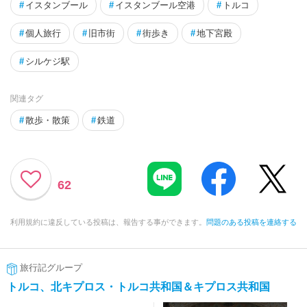
#
イスタンブール
#
イスタンブール空港
#
トルコ
#
個人旅行
#
旧市街
#
街歩き
#
地下宮殿
#
シルケジ駅
関連タグ
#
散歩・散策
#
鉄道
62
利用規約に違反している投稿は、報告する事ができます。
問題のある投稿を連絡する
旅行記グループ
トルコ、北キプロス・トルコ共和国＆キプロス共和国