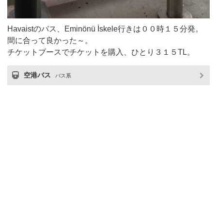
Havaistのバス、Eminönü İskele行きは００時１５分発。
間に合って良かった～。
チケットブースでチケットを購入、ひとり３１５TL。
空港バス
バス系