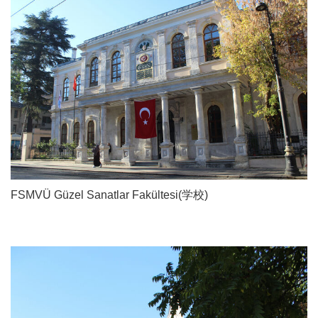
FSMVÜ Güzel Sanatlar Fakültesi(学校)