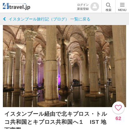
ログイン
新規登録
検索
MENU
イスタンブール旅行記（ブログ） 一覧に戻る
イスタンブール経由で北キプロス・トル
62
コ共和国とキプロス共和国へ１ IST 地