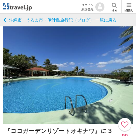
ログイン
新規登録
検索
MENU
沖縄市・うるま市・伊計島旅行記（ブログ） 一覧に戻る
『ココガーデンリゾートオキナワ』に３
90