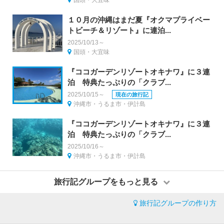
国頭・大宜味
１０月の沖縄はまだ夏『オクマプライベー
トビーチ＆リゾート』に連泊...
2025/10/13～
国頭・大宜味
『ココガーデンリゾートオキナワ』に３連
泊 特典たっぷりの「クラブ...
2025/10/15～
現在の旅行記
沖縄市・うるま市・伊計島
『ココガーデンリゾートオキナワ』に３連
泊 特典たっぷりの「クラブ...
2025/10/16～
沖縄市・うるま市・伊計島
旅行記グループをもっと見る
旅行記グループの作り方