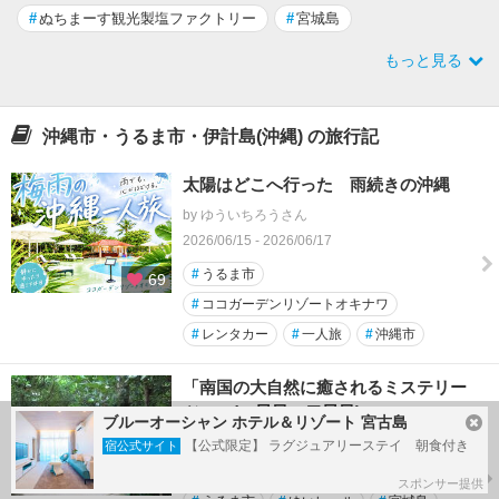
#
ぬちまーす観光製塩ファクトリー
#
宮城島
もっと見る
沖縄市・うるま市・伊計島(沖縄) の旅行記
太陽はどこへ行った 雨続きの沖縄
by ゆういちろうさん
2026/06/15 - 2026/06/17
#
うるま市
69
#
ココガーデンリゾートオキナワ
#
レンタカー
#
一人旅
#
沖縄市
「南国の大自然に癒されるミステリー
ツァー(一日目・二日目)」
ブルーオーシャン ホテル＆リゾート 宮古島
by 圭さん
【公式限定】 ラグジュアリーステイ 朝食付き
宿公式サイト
2021/11/17 - 2021/11/20
4
スポンサー提供