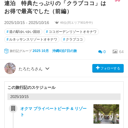
連泊 特典たっぷりの「クラブココ」は
お得で最高でした（前編）
2025/10/15 - 2025/10/16
46位(同エリア901件中)
#
道の駅ゆいゆい国頭
#
ココガーデンリゾートオキナワ
#
ルネッサンスリゾートオキナワ
#
クラブココ
2025 10月 沖縄6泊7日の旅
旅行記グループ
0
64
フォローする
たろたろさん
この旅行記のスケジュール
2025/10/15
オクマ プライベートビーチ & リゾー
ト