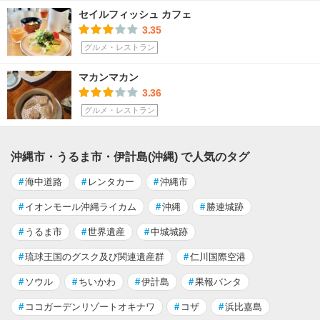
セイルフィッシュ カフェ
3.35
グルメ・レストラン
マカンマカン
3.36
グルメ・レストラン
沖縄市・うるま市・伊計島(沖縄) で人気のタグ
#
海中道路
#
レンタカー
#
沖縄市
#
イオンモール沖縄ライカム
#
沖縄
#
勝連城跡
#
うるま市
#
世界遺産
#
中城城跡
#
琉球王国のグスク及び関連遺産群
#
仁川国際空港
#
ソウル
#
ちいかわ
#
伊計島
#
果報バンタ
#
ココガーデンリゾートオキナワ
#
コザ
#
浜比嘉島