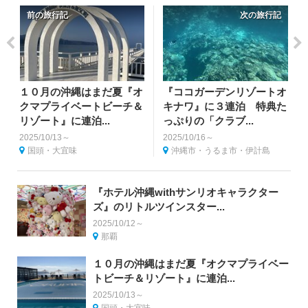
前の旅行記
次の旅行記
１０月の沖縄はまだ夏『オ
『ココガーデンリゾートオ
クマプライベートビーチ＆
キナワ』に３連泊 特典た
リゾート』に連泊...
っぷりの「クラブ...
2025/10/13～
2025/10/16～
国頭・大宜味
沖縄市・うるま市・伊計島
『ホテル沖縄withサンリオキャラクター
ズ』のリトルツインスター...
2025/10/12～
那覇
１０月の沖縄はまだ夏『オクマプライベー
トビーチ＆リゾート』に連泊...
2025/10/13～