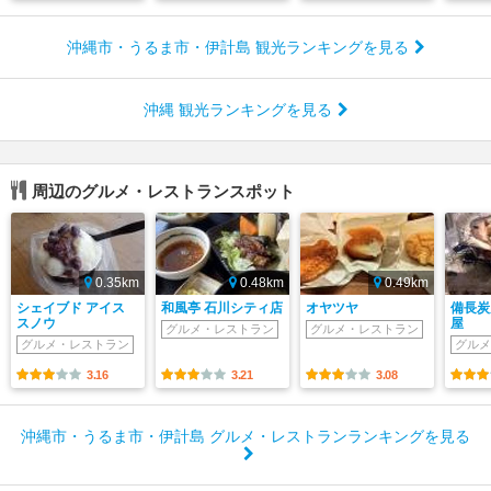
沖縄市・うるま市・伊計島 観光ランキングを見る
沖縄 観光ランキングを見る
周辺のグルメ・レストランスポット
0.35km
0.48km
0.49km
シェイブド アイス
和風亭 石川シティ店
オヤツヤ
備長炭
スノウ
屋
グルメ・レストラン
グルメ・レストラン
グルメ・レストラン
グルメ
3.16
3.21
3.08
沖縄市・うるま市・伊計島 グルメ・レストランランキングを見る