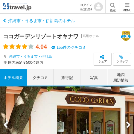
ログイン
新規登録
検索
MENU
沖縄市・うるま市・伊計島のホテル
ココガーデンリゾートオキナワ
高級ホテル
4.04
165件のクチコミ
沖縄市・うるま市・伊計島
シェア
クリップ
国内満足度500位以内
地図
ホテル概要
クチコミ
旅行記
写真
周辺情報