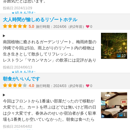
雰囲気だとは思います。
旅行記では良い点を列挙しました。
投稿日:2024/11/29
続きを読む
今回は
大人時間が愉しめるリゾートホテル
5.0
旅行時期：2024/06（約2年前）
0
南国植物に癒されるガーデンリゾート。梅雨終盤の
沖縄で今回は5泊。雨上がりのリゾート内の植物は
生き生きとして散歩してリフレッシュ。
10
レストラン「マカンマカン」の飲茶には定評があり
宿泊者以外にも大人気で
投稿日:2024/06/13
続きを読む
朝食がいいんです
4.0
旅行時期：2024/03（約2年前）
0
今回はフロントから1番遠い部屋だったので移動が
大変でした。カートを呼ぶほどでは無いけど雨の日
は少々大変です。春休みのせいか宿泊者が多く駐車
1
場も1番奥しか空いていなかった。朝食は食べたら
さっさと帰ること
投稿日:2024/04/02