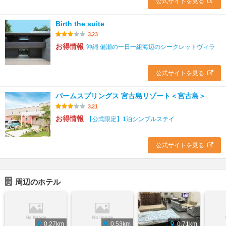
公式サイトを見る
Birth the suite
3.23
お得情報
沖縄 備瀬の一日一組海辺のシークレットヴィラ
公式サイトを見る
パームスプリングス 宮古島リゾート＜宮古島＞
3.21
お得情報
【公式限定】1泊シンプルステイ
公式サイトを見る
周辺のホテル
0.27km
0.53km
0.71km