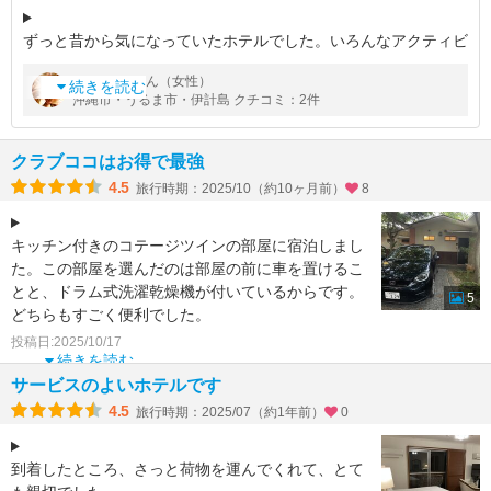
ずっと昔から気になっていたホテルでした。いろんなアクティビ
ティがあってチェックイン時の説明には時間がかかります。アク
by
さん（女性）
イルミ
ティビティには予約が必要なものも多くて、スケジュール管理が
続きを読む
沖縄市・うるま市・伊計島 クチコミ：2件
難しいです。せっかくなので
クラブココはお得で最強
4.5
旅行時期：2025/10（約10ヶ月前）
8
キッチン付きのコテージツインの部屋に宿泊しまし
た。この部屋を選んだのは部屋の前に車を置けるこ
とと、ドラム式洗濯乾燥機が付いているからです。
5
どちらもすごく便利でした。
今回は3泊しました。それはココガ
投稿日:2025/10/17
続きを読む
サービスのよいホテルです
4.5
旅行時期：2025/07（約1年前）
0
到着したところ、さっと荷物を運んでくれて、とて