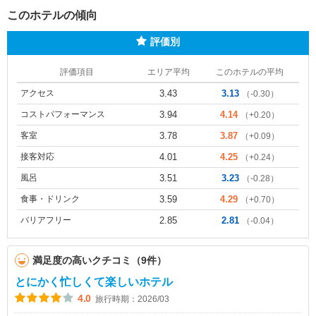
このホテルの傾向
評価別
評価項目
エリア平均
このホテルの平均
アクセス
3.43
3.13
（-0.30）
コストパフォーマンス
3.94
4.14
（+0.20）
客室
3.78
3.87
（+0.09）
接客対応
4.01
4.25
（+0.24）
風呂
3.51
3.23
（-0.28）
食事・ドリンク
3.59
4.29
（+0.70）
バリアフリー
2.85
2.81
（-0.04）
満足度の高いクチコミ（9件）
とにかく忙しくて楽しいホテル
4.0
旅行時期：2026/03