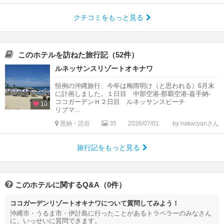
クチコミをもっと見る
このホテルを訪ねた旅行記（52件）
ルネッサンスリゾートオキナワ
恒例の沖縄旅行、今年は梅雨明け（と思われる）6月末
に計画しました。１日目 中部空港-那覇空港-嘉手納-
ココガーデンＨ２日目 ルネッサンスビーチ
10
リブマ...
恩納・読谷
35
2026/07/01
by nakacyanさん
旅行記をもっと見る
このホテルに関するQ&A（0件）
ココガーデンリゾートオキナワについて質問してみよう！
沖縄市・うるま市・伊計島に行ったことがあるトラベラーのみなさん
に、いっせいに質問できます。