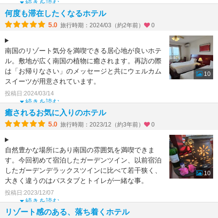
続きを読む
何度も滞在したくなるホテル
5.0
旅行時期：2024/03（約2年前）
0
南国のリゾート気分を満喫できる居心地が良いホテ
ル。敷地が広く南国の植物に癒されます。再訪の際
は「お帰りなさい」のメッセージと共にウェルカム
10
スイーツが用意されています。
今回は初めて海が眺められる角部
投稿日:2024/03/14
続きを読む
癒されるお気に入りのホテル
5.0
旅行時期：2023/12（約3年前）
0
自然豊かな場所にあり南国の雰囲気を満喫できま
す。今回初めて宿泊したガーデンツイン、以前宿泊
したガーデンデラックスツインに比べて若干狭く、
10
大きく違うのはバスタブとトイレが一緒な事。
4泊したのでcoc
投稿日:2023/12/07
続きを読む
リゾート感のある、落ち着くホテル