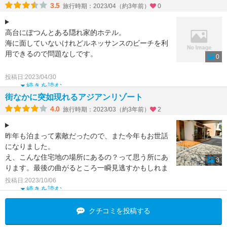
3.5
旅行時期：2023/04（約3年前）
0
高台にぽつんとある隠れ家的ホテル。
海に面していないけれどルネッサンスのビーチを利
用できるので問題なしです。
0
レンタカーなら問題ないでしょうが、飲食店もスー
投稿日:2023/04/30
パーも10分くらいは歩きますのでタク
続きを読む
街なかに突如現れるアジアンリゾート
4.0
旅行時期：2023/03（約3年前）
2
昨年も泊まって素敵だったので、また今年もお世話
になりました。
え、こんな住宅地の場所にあるの？って思う所にあ
3
ります。最後の曲がるところ一瞬見逃すかもしれま
せん。
投稿日:2023/10/06
続きを読む
今回宿泊したのは、7人くらい泊
クチコミを投稿する