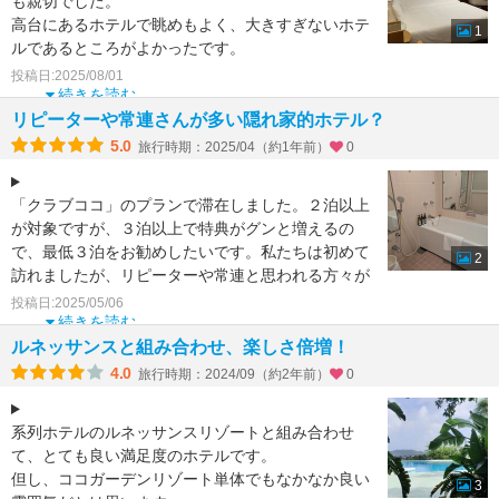
も親切でした。
高台にあるホテルで眺めもよく、大きすぎないホテ
1
ルであるところがよかったです。
朝食も混雑することなく、ゆったり食べることがで
投稿日:2025/08/01
き、またと
続きを読む
リピーターや常連さんが多い隠れ家的ホテル？
5.0
旅行時期：2025/04（約1年前）
0
「クラブココ」のプランで滞在しました。２泊以上
が対象ですが、３泊以上で特典がグンと増えるの
で、最低３泊をお勧めしたいです。私たちは初めて
2
訪れましたが、リピーターや常連と思われる方々が
複数いました（いず
投稿日:2025/05/06
続きを読む
ルネッサンスと組み合わせ、楽しさ倍増！
4.0
旅行時期：2024/09（約2年前）
0
系列ホテルのルネッサンスリゾートと組み合わせ
て、とても良い満足度のホテルです。
但し、ココガーデンリゾート単体でもなかなか良い
3