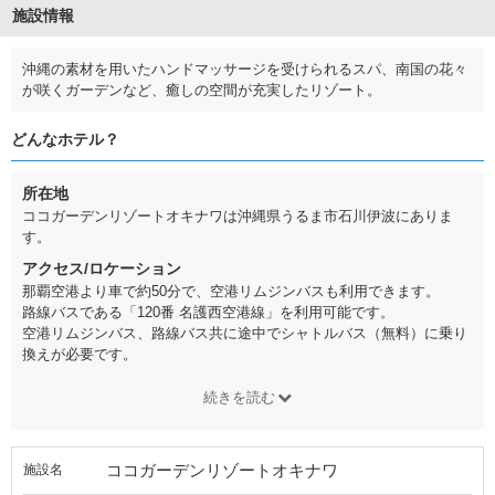
施設情報
沖縄の素材を用いたハンドマッサージを受けられるスパ、南国の花々
が咲くガーデンなど、癒しの空間が充実したリゾート。
どんなホテル？
所在地
ココガーデンリゾートオキナワは沖縄県うるま市石川伊波にありま
す。
アクセス/ロケーション
那覇空港より車で約50分で、空港リムジンバスも利用できます。
路線バスである「120番 名護西空港線」を利用可能です。
空港リムジンバス、路線バス共に途中でシャトルバス（無料）に乗り
換えが必要です。
続きを読む
ココガーデンリゾートオキナワ
施設名