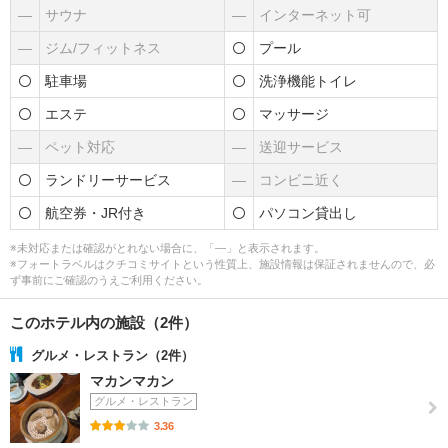
―
サウナ
―
インターネット可
―
ジム/フィットネス
プール
駐車場
洗浄機能トイレ
エステ
マッサージ
―
ペット対応
―
送迎サービス
ランドリーサービス
―
コンビニ近く
航空券・JR付き
パソコン貸出し
※未対応または確認がとれない場合に、「―」と表示されます。
※フォートラベルはクチコミサイトという性質上、施設情報は保証されませんので、必
ず事前にご確認のうえご利用ください。
このホテル内の施設（2件）
グルメ・レストラン（2件）
マカンマカン
グルメ・レストラン
3.36