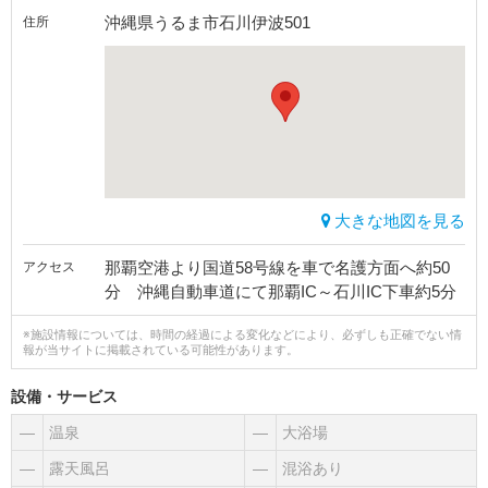
沖縄県うるま市石川伊波501
住所
大きな地図を見る
那覇空港より国道58号線を車で名護方面へ約50
アクセス
分 沖縄自動車道にて那覇IC～石川IC下車約5分
※施設情報については、時間の経過による変化などにより、必ずしも正確でない情
報が当サイトに掲載されている可能性があります。
設備・サービス
―
温泉
―
大浴場
―
露天風呂
―
混浴あり