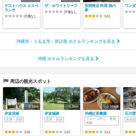
ゲストハウス エスペ
ザ・ホワイトリーフ
安間商店 民宿 酒の
ワンダ
ランサ
家
評価なし
評価なし
3.01
沖縄市・うるま市・伊計島 ホテルランキングを見る
沖縄 ホテルランキングを見る
周辺の観光スポット
0.1km
0.3km
0.56km
伊波貝塚
伊波城跡
沖縄紅茶農園
石川歴
フルーツ狩り・農業
名所・史跡
名所・史跡
美術館
体験
3.08
3.23
3.12