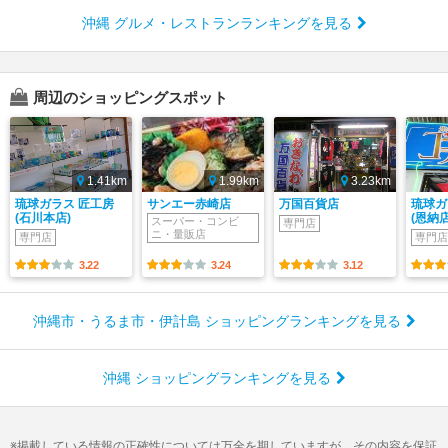
沖縄 グルメ・レストランランキングを見る
周辺のショッピングスポット
1.41km
1.99km
3.23km
琉球ガラス 匠工房
サンエー赤崎店
万国百貨店
琉球ガ
(石川本店)
(恩納店
スーパー・コンビ
専門店
ニ・量販店
専門店
専門店
3.22
3.24
3.12
沖縄市・うるま市・伊計島 ショッピングランキングを見る
沖縄 ショッピングランキングを見る
掲載している情報の正確性については万全を期していますが、その内容を保証