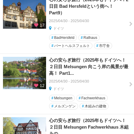
日目 Bad Hersfeldという街へ！
Part9）
2025/04/30 - 2025/04/30
17
ドイツ
#
BadHersfeld
#
Rathaus
#
バートヘルスフェルト
#
市庁舎
心の安らぎ旅行（2025年もドイツへ！
２日目 Melsungen 向こう岸の風景が最
高！ Part1...
2025/04/30 - 2025/04/30
12
ドイツ
#
Melsungen
#
Fachwerkhaus
#
メルズンゲン
#
木組みの建物
心の安らぎ旅行（2025年もドイツへ！
２日目 Melsungen Fachwerkhaus 木組
みの...