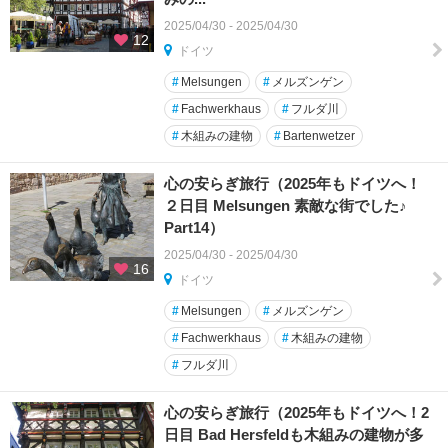
2025/04/30 - 2025/04/30
12
ドイツ
#
Melsungen
#
メルズンゲン
#
Fachwerkhaus
#
フルダ川
#
木組みの建物
#
Bartenwetzer
心の安らぎ旅行（2025年もドイツへ！
２日目 Melsungen 素敵な街でした♪
Part14）
2025/04/30 - 2025/04/30
16
ドイツ
#
Melsungen
#
メルズンゲン
#
Fachwerkhaus
#
木組みの建物
#
フルダ川
心の安らぎ旅行（2025年もドイツへ！2
日目 Bad Hersfeldも木組みの建物が多