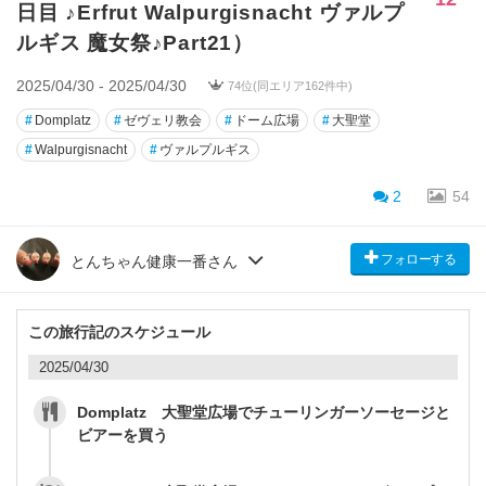
日目 ♪Erfrut Walpurgisnacht ヴァルプ
ルギス 魔女祭♪Part21）
2025/04/30 - 2025/04/30
74位(同エリア162件中)
#
Domplatz
#
ゼヴェリ教会
#
ドーム広場
#
大聖堂
#
Walpurgisnacht
#
ヴァルプルギス
2
54
フォローする
とんちゃん健康一番さん
この旅行記のスケジュール
2025/04/30
Domplatz 大聖堂広場でチューリンガーソーセージと
ビアーを買う