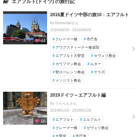
エアフルト(ドイツ) の旅行記
2016夏ドイツ中部の旅10：エアフルト
by blumentalさん
2016/08/26 - 2016/08/26
#
クレーマー橋
#
市庁舎
44
#
アウグスティーナー修道院
#
エアフルト大聖堂
#
セヴェリ教会
#
カウフマン教会
#
ルター
#
聖ローレンツ教会
#
ゲラ川
#
メソジスト教会
2019ドイツ～エアフルト編
by うららんさん
2019/01/18 - 2019/01/26
#
エアフルト
#
エルフルト
16
#
クレーマー橋
#
ゼヴェリ教会
#
大聖堂
#
市庁舎