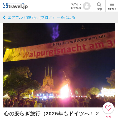
ログイン
新規登録
検索
MENU
エアフルト旅行記（ブログ） 一覧に戻る
心の安らぎ旅行（2025年もドイツへ！２
12