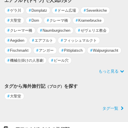
エアフルト(ドイツ) で人気のタグ
#
ゲラ川
#
Domplatz
#
ドーム広場
#
Severikirche
#
大聖堂
#
Dom
#
クレーマ橋
#
Kramerbrucke
#
クレーマー橋
#
Naumburgischen
#
ゼヴェリエ教会
#
Aegidien
#
エアフルト
#
フィッシュマルクト
#
Fischmarkt
#
アンガー
#
Pittiplatsch
#
Walpurgisnacht
#
機械仕掛けの人形劇
#
ビール穴
もっと見る
タグから海外旅行記
を探す
（ブログ）
#
大聖堂
タグ一覧