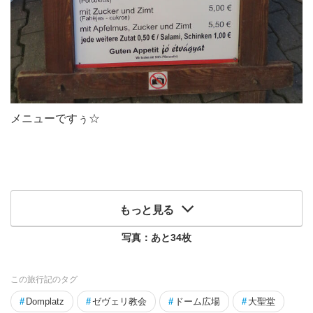
メニューですぅ☆
もっと見る
写真：あと
34
枚
この旅行記のタグ
#
Domplatz
#
ゼヴェリ教会
#
ドーム広場
#
大聖堂