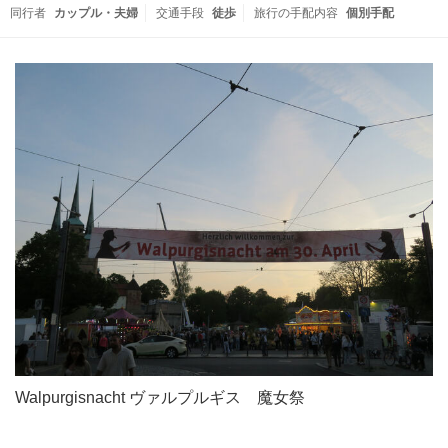
同行者
カップル・夫婦
交通手段
徒歩
旅行の手配内容
個別手配
Walpurgisnacht ヴァルプルギス 魔女祭