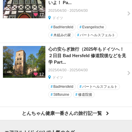
いよ！ Pa...
2025/04/30 - 2025/04/30
17
ドイツ
#
BadHersfeld
#
Evangelische
#
木組みの家
#
バートヘルスフェルト
心の安らぎ旅行（2025年もドイツへ！
２日目 Bad Hersfeld 修道院後などを見
学 Part...
2025/04/30 - 2025/04/30
12
ドイツ
#
BadHersfeld
#
バートヘルスフェルト
#
Stiftsruine
#
修道院後
とんちゃん健康一番さんの旅行記一覧