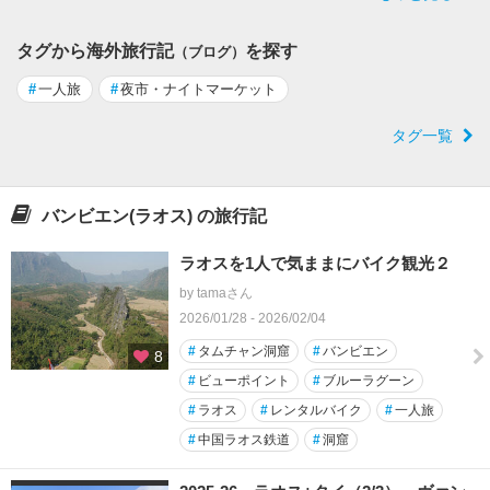
タグから海外旅行記
を探す
（ブログ）
#
一人旅
#
夜市・ナイトマーケット
タグ一覧
バンビエン(ラオス) の旅行記
ラオスを1人で気ままにバイク観光２
by tamaさん
2026/01/28 - 2026/02/04
#
タムチャン洞窟
#
バンビエン
8
#
ビューポイント
#
ブルーラグーン
#
ラオス
#
レンタルバイク
#
一人旅
#
中国ラオス鉄道
#
洞窟