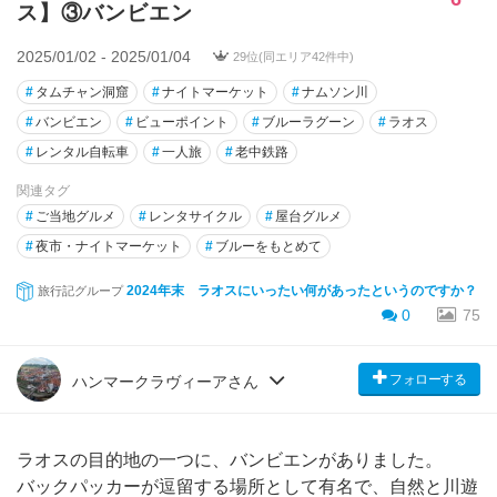
ス】③バンビエン
2025/01/02 - 2025/01/04
29位(同エリア42件中)
#
タムチャン洞窟
#
ナイトマーケット
#
ナムソン川
#
バンビエン
#
ビューポイント
#
ブルーラグーン
#
ラオス
#
レンタル自転車
#
一人旅
#
老中鉄路
関連タグ
#
ご当地グルメ
#
レンタサイクル
#
屋台グルメ
#
夜市・ナイトマーケット
#
ブルーをもとめて
2024年末 ラオスにいったい何があったというのですか？
旅行記グループ
0
75
フォローする
ハンマークラヴィーアさん
ラオスの目的地の一つに、バンビエンがありました。
バックパッカーが逗留する場所として有名で、自然と川遊