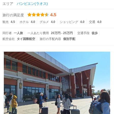
エリア
バンビエン(ラオス)
4.5
旅行の満足度
観光
4.5
ホテル
4.0
グルメ
4.0
ショッピング
4.0
交通
4.0
同行者
一人旅
一人あたり費用
20万円 - 25万円
交通手段
徒歩
航空会社
タイ国際航空
旅行の手配内容
個別手配