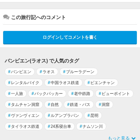
この旅行記へのコメント
ログインしてコメントを書く
バンビエン(ラオス) で人気のタグ
#
バンビエン
#
ラオス
#
ブルーラグーン
#
レンタルバイク
#
中国ラオス鉄道
#
ビエンチャン
#
一人旅
#
バックパッカー
#
老中鉄路
#
ビューポイント
#
タムチャン洞窟
#
自然
#
鉄道・バス
#
洞窟
#
ヴァンヴィエン
#
ルアンプラバン
#
昆明
#
タイラオス鉄道
#
24系寝台車
#
ナムソン川
もっと見る