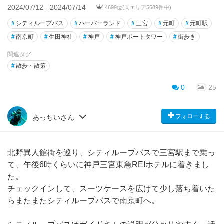
2024/07/12 - 2024/07/14
4699位(同エリア5689件中)
#
シティループバス
#
ハーバーランド
#
三宮
#
元町
#
元町駅
#
南京町
#
生田神社
#
神戸
#
神戸ポートタワー
#
街歩き
関連タグ
#
散歩・散策
0
25
フォローする
あっちいさん
北野異人館街を巡り、シティループバスで三宮駅まで乗っ
て、午後6時くらいに神戸三宮東急REIホテルに着きまし
た。
チェックインして、スーツケースを広げて少し落ち着いた
らまたまたシティループバスで南京町へ。