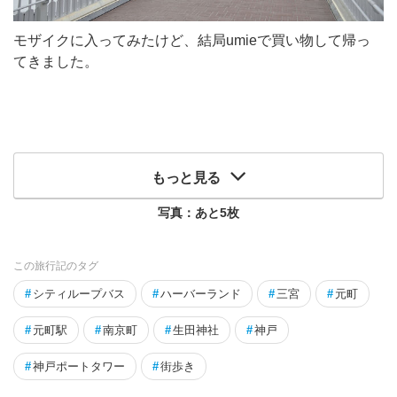
モザイクに入ってみたけど、結局umieで買い物して帰っ
てきました。
もっと見る
写真：あと
5
枚
この旅行記のタグ
#
シティループバス
#
ハーバーランド
#
三宮
#
元町
#
元町駅
#
南京町
#
生田神社
#
神戸
#
神戸ポートタワー
#
街歩き