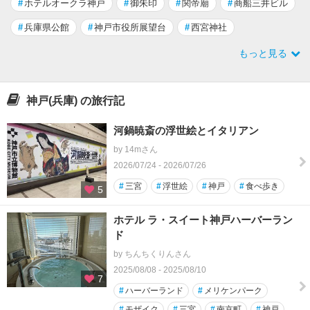
#
ホテルオークラ神戸
#
御朱印
#
関帝廟
#
商船三井ビル
#
兵庫県公館
#
神戸市役所展望台
#
西宮神社
もっと見る
神戸(兵庫) の旅行記
河鍋暁斎の浮世絵とイタリアン
by 14mさん
2026/07/24 - 2026/07/26
#
三宮
#
浮世絵
#
神戸
#
食べ歩き
5
ホテル ラ・スイート神戸ハーバーラン
ド
by ちんちくりんさん
2025/08/08 - 2025/08/10
7
#
ハーバーランド
#
メリケンパーク
#
モザイク
#
三宮
#
南京町
#
神戸