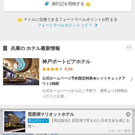
旅行記を投稿する
マイルに交換できるフォートラベルポイントが貯まる
フォートラベルポイントって？
兵庫の ホテル最新情報
PR
神戸ポートピアホテル
4.34
公式ホームページ予約限定特典★レイトチェックア
ウト1時間
公式ホームページからのご予約で、通常より1時間ゆ
ったりとお過...
琵琶湖マリオットホテル
神戸の人気ホテルランキング
【周辺観光】琵琶湖で育まれた日本文化を感じる
宿公式サイト
旅へ
神戸メリケンパークオリエンタルホテル
1
スポンサー提供