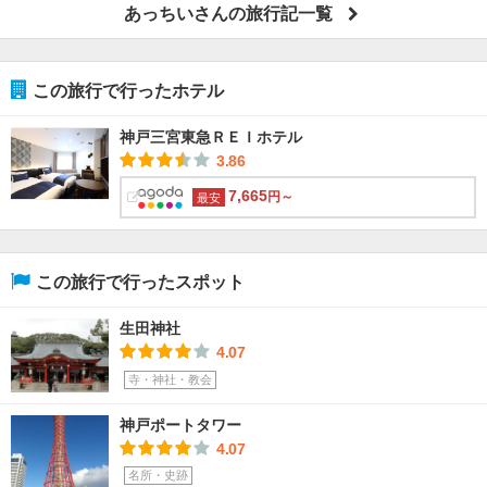
あっちいさんの旅行記一覧
この旅行で行ったホテル
神戸三宮東急ＲＥＩホテル
3.86
7,665
円～
最安
この旅行で行ったスポット
生田神社
4.07
寺・神社・教会
神戸ポートタワー
4.07
名所・史跡