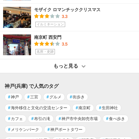
モザイク ロマンチッククリスマス
3.3
イルミネーション
南京町 西安門
3.5
名所・史跡
もっと見る
神戸(兵庫) で人気のタグ
#
神戸
#
三宮
#
グルメ
#
街歩き
#
海外移住と文化の交流センター
#
南京町
#
生田神社
#
カフェ
#
布引の滝
#
神戸市中央卸売市場
#
食べ歩き
#
メリケンパーク
#
神戸ポートタワー