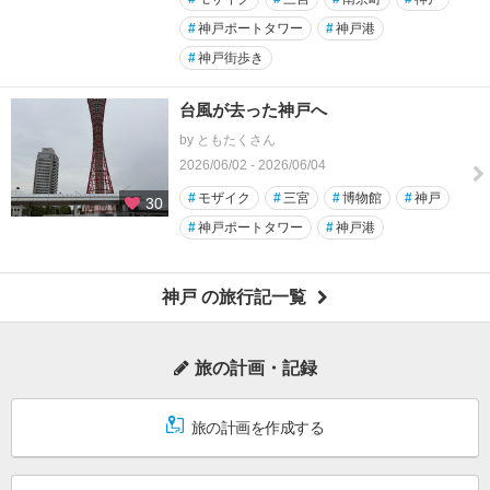
#
神戸ポートタワー
#
神戸港
#
神戸街歩き
台風が去った神戸へ
by ともたくさん
2026/06/02 - 2026/06/04
#
モザイク
#
三宮
#
博物館
#
神戸
30
#
神戸ポートタワー
#
神戸港
神戸 の旅行記一覧
旅の計画・記録
旅の計画を作成する