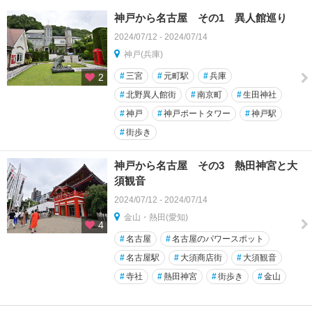
神戸から名古屋 その1 異人館巡り
2024/07/12 - 2024/07/14
神戸(兵庫)
#
三宮
#
元町駅
#
兵庫
2
#
北野異人館街
#
南京町
#
生田神社
#
神戸
#
神戸ポートタワー
#
神戸駅
#
街歩き
神戸から名古屋 その3 熱田神宮と大
須観音
2024/07/12 - 2024/07/14
金山・熱田(愛知)
4
#
名古屋
#
名古屋のパワースポット
#
名古屋駅
#
大須商店街
#
大須観音
#
寺社
#
熱田神宮
#
街歩き
#
金山