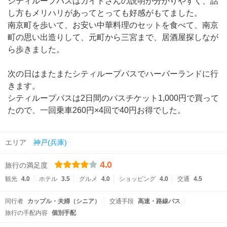
シティループバスはガイドさんの説明が分かりやすく、話
し方もメリハリがあってとっても好感がもてました。
南京町を歩いて、お安い中華料理のセットを食べて、南京
町の思い出造りして、元町から三宮まで、居酒屋探しなが
ら歩きました。
次の日はまたまたシティループバスでハーバーランドに行
きます。
シティループバスは2日間のバスチケット1,000円で買って
たので、一回乗車260円×4回で40円お得でした。
エリア
神戸(兵庫)
4.0
旅行の満足度
観光
4.0
ホテル
3.5
グルメ
4.0
ショッピング
4.0
交通
4.5
同行者
カップル・夫婦（シニア）
交通手段
高速・路線バス
旅行の手配内容
個別手配