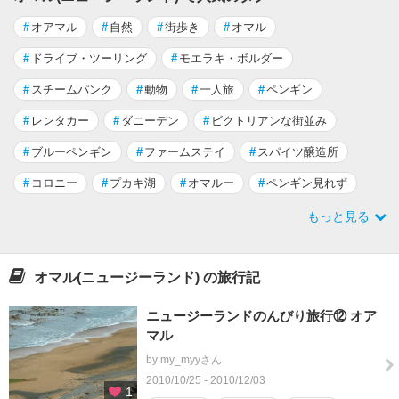
#
オアマル
#
自然
#
街歩き
#
オマル
#
ドライブ・ツーリング
#
モエラキ・ボルダー
#
スチームパンク
#
動物
#
一人旅
#
ペンギン
#
レンタカー
#
ダニーデン
#
ビクトリアンな街並み
#
ブルーペンギン
#
ファームステイ
#
スパイツ醸造所
#
コロニー
#
プカキ湖
#
オマルー
#
ペンギン見れず
もっと見る
オマル(ニュージーランド) の旅行記
ニュージーランドのんびり旅行⑫ オア
マル
by my_myyさん
2010/10/25 - 2010/12/03
1