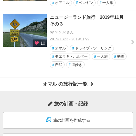
#
オアマル
#
ペンギン
#
一人旅
ニュージーランド旅行 2019年11月
その３
by hiloiukiさん
2019/11/23 - 2019/11/27
10
#
オマル
#
ドライブ・ツーリング
#
モエラキ・ボルダー
#
一人旅
#
動物
#
自然
#
街歩き
オマル の旅行記一覧
旅の計画・記録
旅の計画を作成する