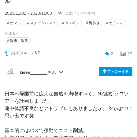
ル
2023/11/02 - 2023/11/03
8位(同エリア47件中)
#
オマル
#
スチームパンク
#
ペンギン
#
街歩き
#
オアマル
関連タグ
#
散歩・散策
NZ
旅行記グループ
2
27
フォローする
kieee_______さん
日本へ帰国前に広大な自然を満喫すべく、NZ縦断ソロツ
アーを計画しました。
途中体調不良などのトラブルもありましたが、今ではいい
思い出です笑
基本的にはバスで移動でコスト削減。