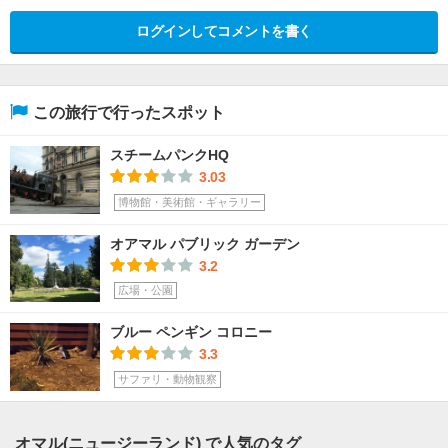
ログインしてコメントを書く
この旅行で行ったスポット
スチームパンクHQ
3.03
博物館・美術館・ギャラリー
オアマル パブリック ガーデン
3.2
広場・公園
ブルー ペンギン コロニー
3.3
サファリ・動物観察
オマル(ニュージーランド) で人気のタグ