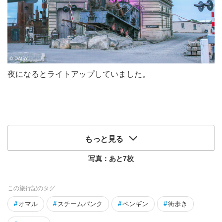
夜になるとライトアップしていました。
もっと見る
写真：あと
7
枚
この旅行記のタグ
#
オマル
#
スチームパンク
#
ペンギン
#
街歩き