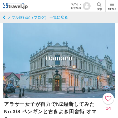
ログイン
新規登録
検索
MENU
オマル旅行記（ブログ） 一覧に戻る
アラサー女子が自力でNZ縦断してみた
14
No.3/8 ペンギンと古きよき田舎街 オマ