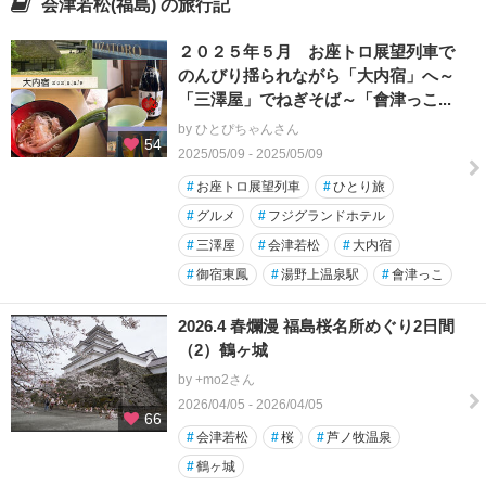
会津若松(福島) の旅行記
２０２５年５月 お座トロ展望列車で
のんびり揺られながら「大内宿」へ～
「三澤屋」でねぎそば～「會津っこ...
by ひとぴちゃんさん
54
2025/05/09 - 2025/05/09
#
お座トロ展望列車
#
ひとり旅
#
グルメ
#
フジグランドホテル
#
三澤屋
#
会津若松
#
大内宿
#
御宿東鳳
#
湯野上温泉駅
#
會津っこ
2026.4 春爛漫 福島桜名所めぐり2日間
（2）鶴ヶ城
by +mo2さん
2026/04/05 - 2026/04/05
66
#
会津若松
#
桜
#
芦ノ牧温泉
#
鶴ヶ城