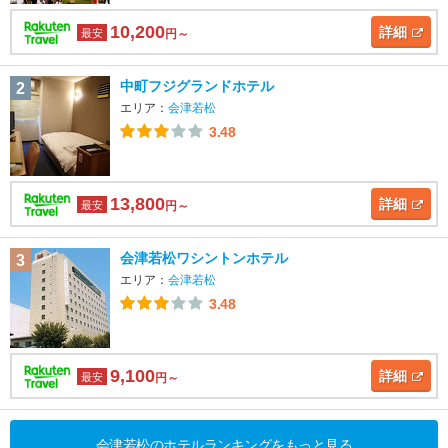
10,200
詳細
最安
円～
中町フジグランドホテル
2
エリア：
会津若松
3.48
13,800
詳細
最安
円～
会津若松ワシントンホテル
3
エリア：
会津若松
3.48
9,100
詳細
最安
円～
会津若松のホテルランキングをもっと見る