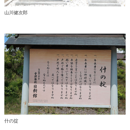
山川健次郎
什の掟