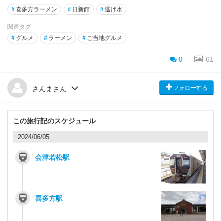
#
喜多方ラーメン
#
日新館
#
逃げ水
関連タグ
#
グルメ
#
ラーメン
#
ご当地グルメ
0
61
フォローする
さんまさん
この旅行記のスケジュール
2024/06/05
会津若松駅
喜多方駅