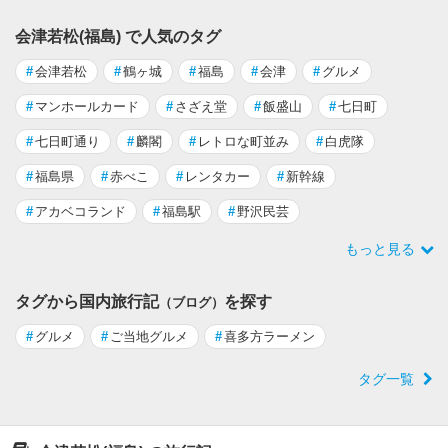
会津若松(福島) で人気のタグ
#
会津若松
#
鶴ヶ城
#
福島
#
会津
#
グルメ
#
マンホールカード
#
さざえ堂
#
飯盛山
#
七日町
#
七日町通り
#
麟閣
#
レトロな町並み
#
白虎隊
#
福島県
#
赤べこ
#
レンタカー
#
新幹線
#
アカベコランド
#
福島駅
#
野沢民芸
もっと見る
タグから国内旅行記
を探す
（ブログ）
#
グルメ
#
ご当地グルメ
#
喜多方ラーメン
タグ一覧