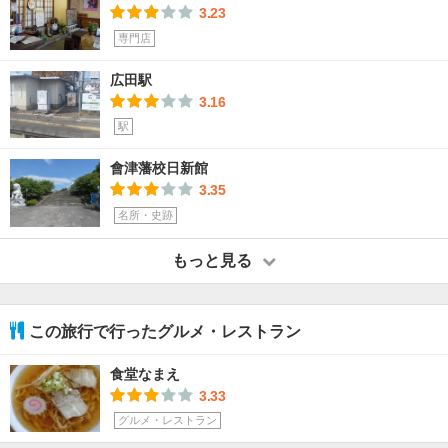
3.23
専門店
広田駅
3.16
駅
會津藩校日新館
3.35
名所・史跡
もっと見る
この旅行で行ったグルメ・レストラン
食堂なまえ
3.33
グルメ・レストラン