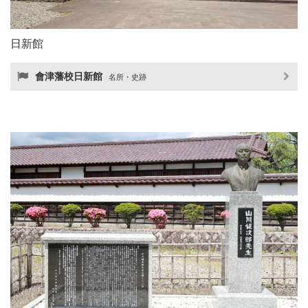
日新館
會津藩校日新館
名所・史跡