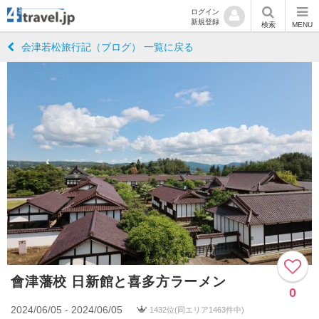
ログイン
新規登録
検索
MENU
会津若松旅行記（ブログ） 一覧に戻る
會津藩校 日新館と喜多方ラーメン
0
2024/06/05 - 2024/06/05
1432位(同エリア1463件中)