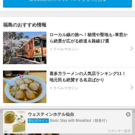
福島のおすすめ情報
ローカル線の旅へ！秘境や聖地も♪車窓か
ら絶景が広がる鉄道＆路線17選
トラベルマガジン
喜多方ラーメンの人気店ランキング11！
地元民も絶賛する名店ばかり
トラベルマガジン
ウェスティンホテル仙台
フォートラベル公式LINE＠
Basic Stay with Breakfast（朝食付）
宿公式サイト
おすすめの旅行記や旬な旅行情
スポンサー提供