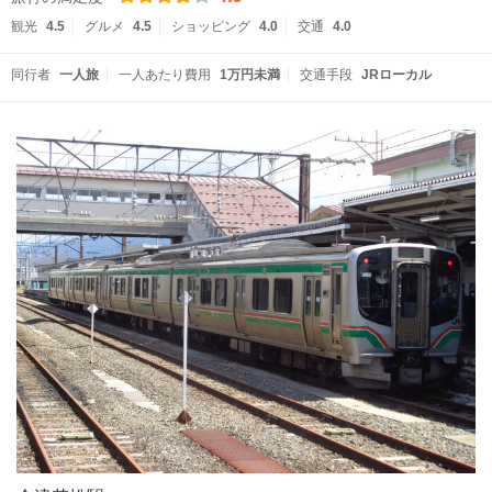
観光
4.5
グルメ
4.5
ショッピング
4.0
交通
4.0
同行者
一人旅
一人あたり費用
1万円未満
交通手段
JRローカル