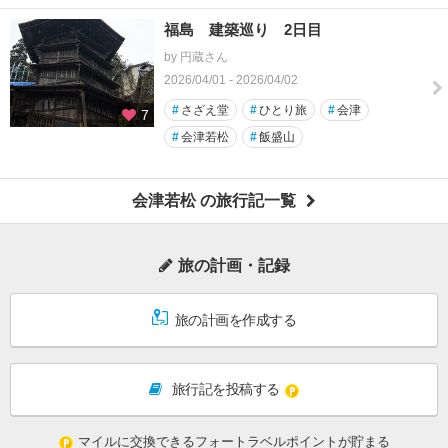
福島 建築巡り 2日目
by 円蔵さん
2026/04/01 - 2026/04/02
#
さざえ堂
#
ひとり旅
#
会津
7
#
会津若松
#
飯盛山
会津若松 の旅行記一覧
旅の計画・記録
旅の計画を作成する
旅行記を投稿する
マイルに交換できるフォートラベルポイントが貯まる