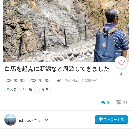
白馬を起点に新潟など周遊してきました
3
2024/05/03 - 2024/05/05
447位(同エリア568件中)
#
温泉
#
白馬
#
長野
0
21
フォローする
ishirockさん