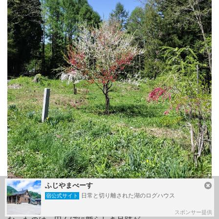
ふじやまべーす
日常と切り離された湖のログハウス
お腹がいっぱいになったところで腹ごなしで姫川源流へお
宿公式サイト
散歩へ。湿地帯にはかわいいお花も咲いていました。気に
スポンサー提供