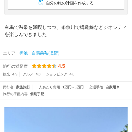
自分の旅の計画を作成する
白馬で温泉を満喫しつつ、糸魚川で構造線などジオシティ
を楽しんできました
エリア
栂池・白馬乗鞍(長野)
4.5
旅行の満足度
観光
4.5
グルメ
4.0
ショッピング
4.0
同行者
家族旅行
一人あたり費用
1万円 - 3万円
交通手段
自家用車
旅行の手配内容
個別手配